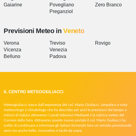
Gaiarine
Povegliano
Zero Branco
Preganziol
Previsioni Meteo in
Veneto
Verona
Treviso
Rovigo
Vicenza
Venezia
Belluno
Padova
IL CENTRO METEOGIULIACCI
Meteogiuliacci nasce dall’esperienza del col. Mario Giuliacci, simpatico e noto
meteorologo e climatologo che ha descritto per anni le previsioni del tempo a
milioni di italiani attraverso i canali televisivi Mediaset e la rubrica meteo del
Corriere della Sera. Attraverso questo nuovo portale il col. Mario Giuliacci ha
scelto di continuare a informare gli italiani fornendo loro un servizio previsionale
serio ma anche bello, innovativo e facile da usare.