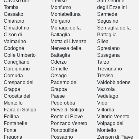
Cavaso del
Treviso
San Zenone
Tomba
Monfumo
degli Ezzelini
Cessalto
Montebelluna
Sarmede
Chiarano
Morgano
Segusino
Cimadolmo
Moriago della
Sernaglia della
Cison di
Battaglia
Battaglia
Valmarino
Motta di Livenza
Silea
Codognè
Nervesa della
Spresiano
Colle Umberto
Battaglia
Susegana
Conegliano
Oderzo
Tarzo
Cordignano
Ormelle
Trevignano
Cornuda
Orsago
Treviso
Crespano del
Paderno del
Valdobbiadene
Grappa
Grappa
Vazzola
Crocetta del
Paese
Vedelago
Montello
Pederobba
Vidor
Farra di Soligo
Pieve di Soligo
Villorba
Follina
Ponte di Piave
Vittorio Veneto
Fontanelle
Ponzano Veneto
Volpago del
Fonte
Portobuffolè
Montello
Fregona
Possagno
Zenson di Piave