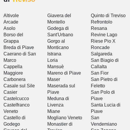
Altivole
Giavera del
Quinto di Treviso
Arcade
Montello
Refrontolo
Asolo
Godega di
Resana
Borso del
Sant'Urbano
Revine Lago
Grappa
Gorgo al
Riese Pio X
Breda di Piave
Monticano
Roncade
Caerano di San
Istrana
Salgareda
Marco
Loria
San Biagio di
Cappella
Mansuè
Callalta
Maggiore
Mareno di Piave
San Fior
Carbonera
Maser
San Pietro di
Casale sul Sile
Maserada sul
Feletto
Casier
Piave
San Polo di
Castelcucco
Meduna di
Piave
Castelfranco
Livenza
Santa Lucia di
Veneto
Miane
Piave
Castello di
Mogliano Veneto
San
Godego
Monastier di
Vendemiano