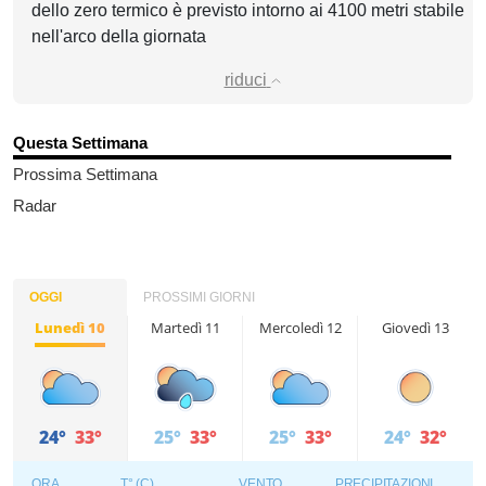
dello zero termico è previsto intorno ai 4100 metri stabile
nell'arco della giornata
riduci
Questa Settimana
Prossima Settimana
Radar
OGGI
PROSSIMI GIORNI
Lunedì 10
Martedì 11
Mercoledì 12
Giovedì 13
24°
33°
25°
33°
25°
33°
24°
32°
ORA
T° (C)
VENTO
PRECIPITAZIONI