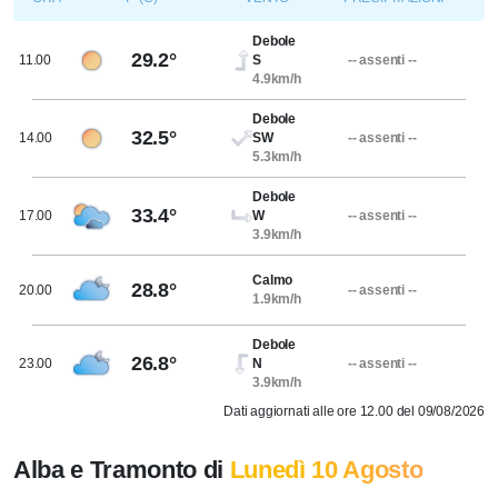
Debole
29.2°
11.00
S
-- assenti --
4.9km/h
Debole
32.5°
14.00
SW
-- assenti --
5.3km/h
Debole
33.4°
17.00
W
-- assenti --
3.9km/h
Calmo
28.8°
20.00
-- assenti --
1.9km/h
Debole
26.8°
23.00
N
-- assenti --
3.9km/h
Dati aggiornati alle ore 12.00 del 09/08/2026
Alba e Tramonto di
Lunedì 10 Agosto