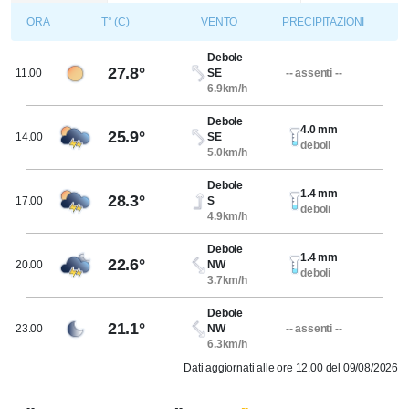
ORA
T° (C)
VENTO
PRECIPITAZIONI
Debole
27.8°
11.00
SE
-- assenti --
6.9km/h
Debole
4.0 mm
25.9°
14.00
SE
deboli
5.0km/h
Debole
1.4 mm
28.3°
17.00
S
deboli
4.9km/h
Debole
1.4 mm
22.6°
20.00
NW
deboli
3.7km/h
Debole
21.1°
23.00
NW
-- assenti --
6.3km/h
Dati aggiornati alle ore 12.00 del 09/08/2026