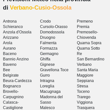
di
Verbano-Cusio-Ossola
Antrona
Crodo
Premeno
Schieranco
Cursolo-Orasso
Premia
Anzola d'Ossola
Domodossola
Premosello-
Arizzano
Druogno
Chiovenda
Arola
Falmenta
Quarna Sopra
Aurano
Formazza
Quarna Sotto
Baceno
Germagno
Re
Bannio Anzino
Ghiffa
San Bernardino
Baveno
Gignese
Verbano
Bee
Gravellona Toce
Santa Maria
Belgirate
Gurro
Maggiore
Beura-Cardezza
Intragna
Seppiana
Bognanco
Loreglia
Stresa
Brovello-
Macugnaga
Toceno
Carpugnino
Madonna del
Trarego
Calasca-
Sasso
Viggiona
Castiglione
Malesco
Trasquera