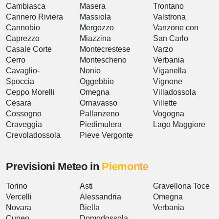
Cambiasca
Masera
Trontano
Cannero Riviera
Massiola
Valstrona
Cannobio
Mergozzo
Vanzone con
Caprezzo
Miazzina
San Carlo
Casale Corte
Montecrestese
Varzo
Cerro
Montescheno
Verbania
Cavaglio-
Nonio
Viganella
Spoccia
Oggebbio
Vignone
Ceppo Morelli
Omegna
Villadossola
Cesara
Ornavasso
Villette
Cossogno
Pallanzeno
Vogogna
Craveggia
Piedimulera
Lago Maggiore
Crevoladossola
Pieve Vergonte
Previsioni Meteo in
Piemonte
Torino
Asti
Gravellona Toce
Vercelli
Alessandria
Omegna
Novara
Biella
Verbania
Cuneo
Domodossola