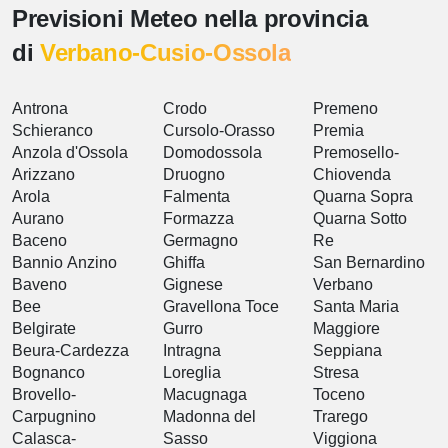
Previsioni Meteo nella provincia
di
Verbano-Cusio-Ossola
Antrona
Crodo
Premeno
Schieranco
Cursolo-Orasso
Premia
Anzola d'Ossola
Domodossola
Premosello-
Arizzano
Druogno
Chiovenda
Arola
Falmenta
Quarna Sopra
Aurano
Formazza
Quarna Sotto
Baceno
Germagno
Re
Bannio Anzino
Ghiffa
San Bernardino
Baveno
Gignese
Verbano
Bee
Gravellona Toce
Santa Maria
Belgirate
Gurro
Maggiore
Beura-Cardezza
Intragna
Seppiana
Bognanco
Loreglia
Stresa
Brovello-
Macugnaga
Toceno
Carpugnino
Madonna del
Trarego
Calasca-
Sasso
Viggiona