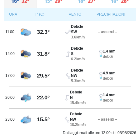
16°
32°
15°
29°
18°
27°
16°
28°
ORA
T° (C)
VENTO
PRECIPITAZIONI
Debole
32.3°
11.00
SW
-- assenti --
3.6km/h
Debole
1.4 mm
31.8°
14.00
S
deboli
6.2km/h
Debole
4.9 mm
29.5°
17.00
NW
deboli
5.3km/h
Debole
1.4 mm
22.0°
20.00
N
deboli
15.4km/h
Debole
15.5°
23.00
NW
-- assenti --
18.2km/h
Dati aggiornati alle ore 12.00 del 05/08/2026