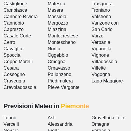
Castiglione
Malesco
Trasquera
Cambiasca
Masera
Trontano
Cannero Riviera
Massiola
Valstrona
Cannobio
Mergozzo
Vanzone con
Caprezzo
Miazzina
San Carlo
Casale Corte
Montecrestese
Varzo
Cerro
Montescheno
Verbania
Cavaglio-
Nonio
Viganella
Spoccia
Oggebbio
Vignone
Ceppo Morelli
Omegna
Villadossola
Cesara
Ornavasso
Villette
Cossogno
Pallanzeno
Vogogna
Craveggia
Piedimulera
Lago Maggiore
Crevoladossola
Pieve Vergonte
Previsioni Meteo in
Piemonte
Torino
Asti
Gravellona Toce
Vercelli
Alessandria
Omegna
Novara
Biella
Verbania