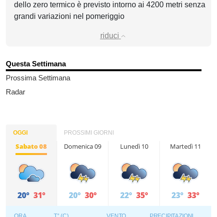
dello zero termico è previsto intorno ai 4200 metri senza
grandi variazioni nel pomeriggio
riduci
Questa Settimana
Prossima Settimana
Radar
OGGI
PROSSIMI GIORNI
Sabato 08
Domenica 09
Lunedì 10
Martedì 11
20°
31°
20°
30°
22°
35°
23°
33°
ORA
T° (C)
VENTO
PRECIPITAZIONI