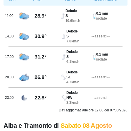
Debole
0.1 mm
28.9°
11.00
S
isolate
10.6km/h
Debole
30.9°
14.00
S
-- assenti --
7.8km/h
Debole
0.1 mm
31.2°
17.00
S
isolate
6.1km/h
Debole
26.8°
20.00
SE
-- assenti --
4.3km/h
Debole
22.8°
23.00
NW
-- assenti --
3.3km/h
Dati aggiornati alle ore 12.00 del 07/08/2026
Alba e Tramonto di
Sabato 08 Agosto