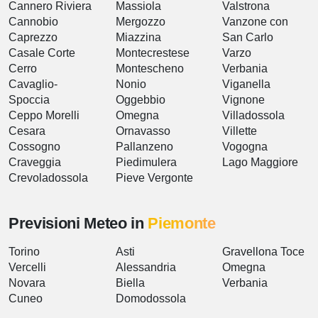
Cannero Riviera
Massiola
Valstrona
Cannobio
Mergozzo
Vanzone con
Caprezzo
Miazzina
San Carlo
Casale Corte
Montecrestese
Varzo
Cerro
Montescheno
Verbania
Cavaglio-
Nonio
Viganella
Spoccia
Oggebbio
Vignone
Ceppo Morelli
Omegna
Villadossola
Cesara
Ornavasso
Villette
Cossogno
Pallanzeno
Vogogna
Craveggia
Piedimulera
Lago Maggiore
Crevoladossola
Pieve Vergonte
Previsioni Meteo in
Piemonte
Torino
Asti
Gravellona Toce
Vercelli
Alessandria
Omegna
Novara
Biella
Verbania
Cuneo
Domodossola