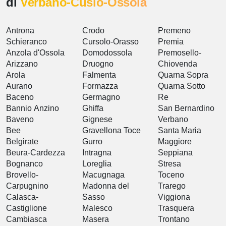
di
Verbano-Cusio-Ossola
Antrona
Crodo
Premeno
Schieranco
Cursolo-Orasso
Premia
Anzola d'Ossola
Domodossola
Premosello-
Arizzano
Druogno
Chiovenda
Arola
Falmenta
Quarna Sopra
Aurano
Formazza
Quarna Sotto
Baceno
Germagno
Re
Bannio Anzino
Ghiffa
San Bernardino
Baveno
Gignese
Verbano
Bee
Gravellona Toce
Santa Maria
Belgirate
Gurro
Maggiore
Beura-Cardezza
Intragna
Seppiana
Bognanco
Loreglia
Stresa
Brovello-
Macugnaga
Toceno
Carpugnino
Madonna del
Trarego
Calasca-
Sasso
Viggiona
Castiglione
Malesco
Trasquera
Cambiasca
Masera
Trontano