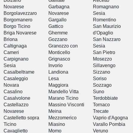
Bolzano
Galliate
Recetto
Novarese
Garbagna
Romagnano
Borgolavezzaro
Novarese
Sesia
Borgomanero
Gargallo
Romentino
Borgo Ticino
Gattico
San Maurizio
Briga Novarese
Ghemme
d'Opaglio
Briona
Gozzano
San Nazzaro
Caltignaga
Granozzo con
Sesia
Cameri
Monticello
San Pietro
Carpignano
Grignasco
Mosezzo
Sesia
Invorio
Sillavengo
Casalbeltrame
Landiona
Sizzano
Casaleggio
Lesa
Soriso
Novara
Maggiora
Sozzago
Casalino
Mandello Vitta
Suno
Casalvolone
Marano Ticino
Terdobbiate
Castellazzo
Massino Visconti
Tornaco
Novarese
Meina
Trecate
Castelletto sopra
Mezzomerico
Vaprio d'Agogna
Ticino
Miasino
Varallo Pombia
Cavaglietto
Momo
Veruno