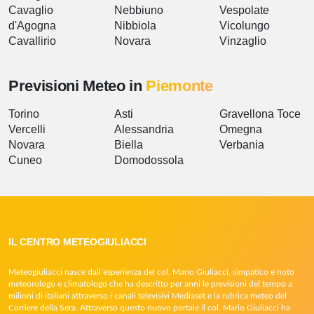
Cavaglio
Nebbiuno
Vespolate
d'Agogna
Nibbiola
Vicolungo
Cavallirio
Novara
Vinzaglio
Previsioni Meteo in
Piemonte
Torino
Asti
Gravellona Toce
Vercelli
Alessandria
Omegna
Novara
Biella
Verbania
Cuneo
Domodossola
IL CENTRO METEOGIULIACCI
Meteogiuliacci nasce dall’esperienza del col. Mario Giuliacci, simpatico e noto
meteorologo e climatologo che ha descritto per anni le previsioni del tempo a
milioni di italiani attraverso i canali televisivi Mediaset e la rubrica meteo del
Corriere della Sera. Attraverso questo nuovo portale il col. Mario Giuliacci ha