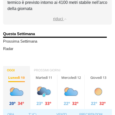
termico è previsto intorno ai 4100 metri stabile nell'arco
della giornata
riduci
Questa Settimana
Prossima Settimana
Radar
OGGI
PROSSIMI GIORNI
Lunedì 10
Martedì 11
Mercoledì 12
Giovedì 13
20°
34°
23°
33°
22°
32°
22°
32°
ORA
T° (C)
VENTO
PRECIPITAZIONI