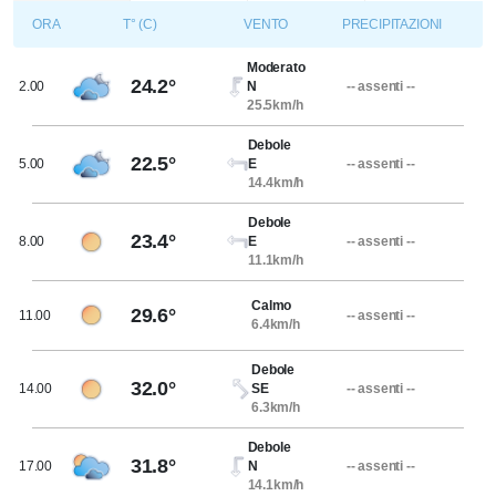
ORA
T° (C)
VENTO
PRECIPITAZIONI
Moderato
24.2°
2.00
N
-- assenti --
25.5km/h
Debole
22.5°
5.00
E
-- assenti --
14.4km/h
Debole
23.4°
8.00
E
-- assenti --
11.1km/h
Calmo
29.6°
11.00
-- assenti --
6.4km/h
Debole
32.0°
14.00
SE
-- assenti --
6.3km/h
Debole
31.8°
17.00
N
-- assenti --
14.1km/h