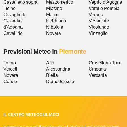
Castelletto sopra
Mezzomerico
Vaprio d'Agogna
Ticino
Miasino
Varallo Pombia
Cavaglietto
Momo
Veruno
Cavaglio
Nebbiuno
Vespolate
d'Agogna
Nibbiola
Vicolungo
Cavallirio
Novara
Vinzaglio
Previsioni Meteo in
Piemonte
Torino
Asti
Gravellona Toce
Vercelli
Alessandria
Omegna
Novara
Biella
Verbania
Cuneo
Domodossola
IL CENTRO METEOGIULIACCI
Meteogiuliacci nasce dall’esperienza del col. Mario Giuliacci, simpatico e noto