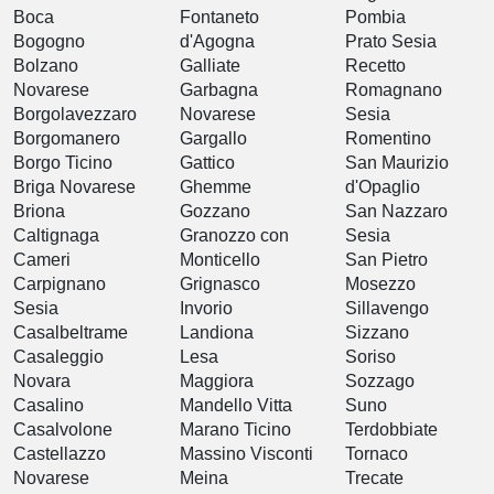
Boca
Fontaneto
Pombia
Bogogno
d'Agogna
Prato Sesia
Bolzano
Galliate
Recetto
Novarese
Garbagna
Romagnano
Borgolavezzaro
Novarese
Sesia
Borgomanero
Gargallo
Romentino
Borgo Ticino
Gattico
San Maurizio
Briga Novarese
Ghemme
d'Opaglio
Briona
Gozzano
San Nazzaro
Caltignaga
Granozzo con
Sesia
Cameri
Monticello
San Pietro
Carpignano
Grignasco
Mosezzo
Sesia
Invorio
Sillavengo
Casalbeltrame
Landiona
Sizzano
Casaleggio
Lesa
Soriso
Novara
Maggiora
Sozzago
Casalino
Mandello Vitta
Suno
Casalvolone
Marano Ticino
Terdobbiate
Castellazzo
Massino Visconti
Tornaco
Novarese
Meina
Trecate