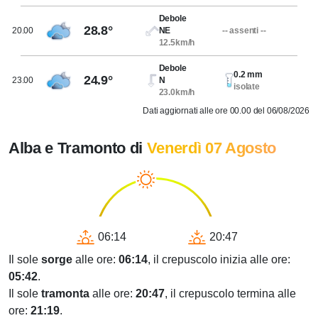
Debole
28.8°
20.00
NE
-- assenti --
12.5km/h
Debole
0.2 mm
24.9°
23.00
N
isolate
23.0km/h
Dati aggiornati alle ore 00.00 del 06/08/2026
Alba e Tramonto di
Venerdì 07 Agosto
06:14
20:47
Il sole
sorge
alle ore:
06:14
, il crepuscolo inizia alle ore:
05:42
.
Il sole
tramonta
alle ore:
20:47
, il crepuscolo termina alle
ore:
21:19
.