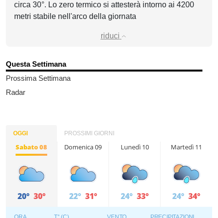
circa 30°. Lo zero termico si attesterà intorno ai 4200
metri stabile nell'arco della giornata
riduci
Questa Settimana
Prossima Settimana
Radar
OGGI
PROSSIMI GIORNI
Sabato 08
Domenica 09
Lunedì 10
Martedì 11
20°
30°
22°
31°
24°
33°
24°
34°
ORA
T° (C)
VENTO
PRECIPITAZIONI