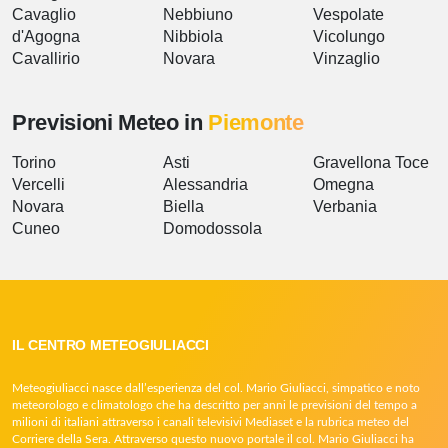
Cavaglio
Nebbiuno
Vespolate
d'Agogna
Nibbiola
Vicolungo
Cavallirio
Novara
Vinzaglio
Previsioni Meteo in
Piemonte
Torino
Asti
Gravellona Toce
Vercelli
Alessandria
Omegna
Novara
Biella
Verbania
Cuneo
Domodossola
IL CENTRO METEOGIULIACCI
Meteogiuliacci nasce dall’esperienza del col. Mario Giuliacci, simpatico e noto
meteorologo e climatologo che ha descritto per anni le previsioni del tempo a
milioni di italiani attraverso i canali televisivi Mediaset e la rubrica meteo del
Corriere della Sera. Attraverso questo nuovo portale il col. Mario Giuliacci ha