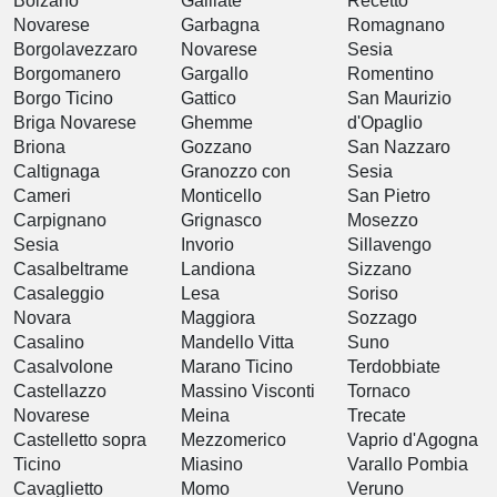
Bolzano
Galliate
Recetto
Novarese
Garbagna
Romagnano
Borgolavezzaro
Novarese
Sesia
Borgomanero
Gargallo
Romentino
Borgo Ticino
Gattico
San Maurizio
Briga Novarese
Ghemme
d'Opaglio
Briona
Gozzano
San Nazzaro
Caltignaga
Granozzo con
Sesia
Cameri
Monticello
San Pietro
Carpignano
Grignasco
Mosezzo
Sesia
Invorio
Sillavengo
Casalbeltrame
Landiona
Sizzano
Casaleggio
Lesa
Soriso
Novara
Maggiora
Sozzago
Casalino
Mandello Vitta
Suno
Casalvolone
Marano Ticino
Terdobbiate
Castellazzo
Massino Visconti
Tornaco
Novarese
Meina
Trecate
Castelletto sopra
Mezzomerico
Vaprio d'Agogna
Ticino
Miasino
Varallo Pombia
Cavaglietto
Momo
Veruno