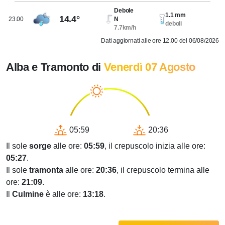
Debole
1.1 mm
14.4°
23.00
N
deboli
7.7km/h
Dati aggiornati alle ore 12.00 del 06/08/2026
Alba e Tramonto di
Venerdì 07 Agosto
05:59
20:36
Il sole
sorge
alle ore:
05:59
, il crepuscolo inizia alle ore:
05:27
.
Il sole
tramonta
alle ore:
20:36
, il crepuscolo termina alle
ore:
21:09
.
Il
Culmine
è alle ore:
13:18
.