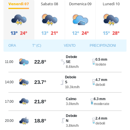
Venerdì 07
Sabato 08
Domenica 09
Lunedì 10
13°
24°
13°
21°
12°
24°
15°
28°
ORA
T° (C)
VENTO
PRECIPITAZIONI
Debole
0.5 mm
22.8°
11.00
SE
isolate
8.6km/h
Debole
4.7 mm
23.7°
14.00
S
deboli
10.3km/h
Calmo
6.3 mm
21.8°
17.00
3.0km/h
moderate
Debole
2.4 mm
18.8°
20.00
N
deboli
3.8km/h