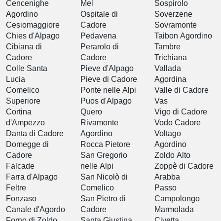
Cencenighe
Mel
Sospirolo
Agordino
Ospitale di
Soverzene
Cesiomaggiore
Cadore
Sovramonte
Chies d'Alpago
Pedavena
Taibon Agordino
Cibiana di
Perarolo di
Tambre
Cadore
Cadore
Trichiana
Colle Santa
Pieve d'Alpago
Vallada
Lucia
Pieve di Cadore
Agordina
Comelico
Ponte nelle Alpi
Valle di Cadore
Superiore
Puos d'Alpago
Vas
Cortina
Quero
Vigo di Cadore
d'Ampezzo
Rivamonte
Vodo Cadore
Danta di Cadore
Agordino
Voltago
Domegge di
Rocca Pietore
Agordino
Cadore
San Gregorio
Zoldo Alto
Falcade
nelle Alpi
Zoppè di Cadore
Farra d'Alpago
San Nicolò di
Arabba
Feltre
Comelico
Passo
Fonzaso
San Pietro di
Campolongo
Canale d'Agordo
Cadore
Marmolada
Forno di Zoldo
Santa Giustina
Civetta