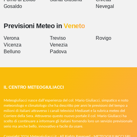
Gosaldo
Nevegal
Previsioni Meteo in
Veneto
Verona
Treviso
Rovigo
Vicenza
Venezia
Belluno
Padova
IL CENTRO METEOGIULIACCI
Meteogiuliacci nasce dall’esperienza del col. Mario Giuliacci, simpatico e noto
meteorologo e climatologo che ha descritto per anni le previsioni del tempo a
milioni di italiani attraverso i canali televisivi Mediaset e la rubrica meteo del
Corriere della Sera. Attraverso questo nuovo portale il col. Mario Giuliacci ha
scelto di continuare a informare gli italiani fornendo loro un servizio previsionale
serio ma anche bello, innovativo e facile da usare.
Copyright 2026 Meteogiuliacci.it - All Rights Reserved - METEOGIULIACCI SRL