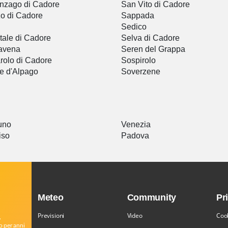
nzago di Cadore
San Vito di Cadore
o di Cadore
Sappada
Sedico
tale di Cadore
Selva di Cadore
avena
Seren del Grappa
rolo di Cadore
Sospirolo
e d'Alpago
Soverzene
uno
Venezia
iso
Padova
Meteo
Community
Pr
Previsioni
Video
Cook
,
o per anni