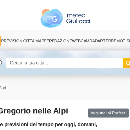
PREVISIONI
CITTA'
MAPPE
REDAZIONE
TERREMOTI
S
WEBCAM
RADAR
Alpi
regorio nelle Alpi
Aggiungi ai Preferiti
le previsioni del tempo per oggi, domani,