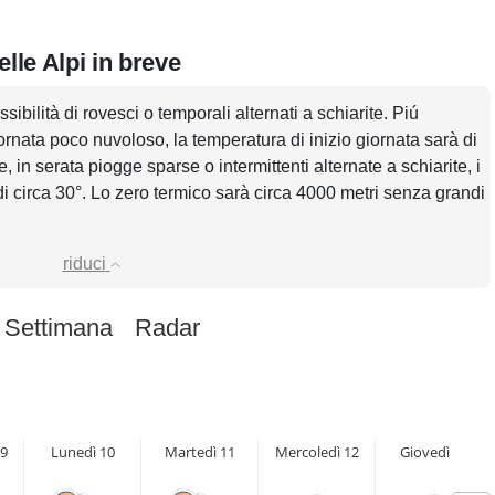
lle Alpi in breve
sibilità di rovesci o temporali alternati a schiarite. Piú
rnata poco nuvoloso, la temperatura di inizio giornata sarà di
in serata piogge sparse o intermittenti alternate a schiarite, i
i circa 30°. Lo zero termico sarà circa 4000 metri senza grandi
riduci
 Settimana
Radar
9
Lunedì 10
Martedì 11
Mercoledì 12
Giovedì 13