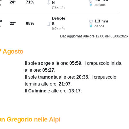
24°
71%
N
e
isolate
7.7km/h
Debole
e
1.3 mm
22°
68%
S
e
deboli
9.0km/h
Dati aggiornati alle ore 12.00 del 06/08/2026
7 Agosto
Il sole
sorge
alle ore:
05:59
, il crepuscolo inizia
alle ore:
05:27
.
Il sole
tramonta
alle ore:
20:35
, il crepuscolo
termina alle ore:
21:07
.
Il
Culmine
è alle ore:
13:17
.
n Gregorio nelle Alpi