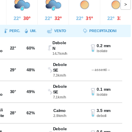
>
22°
30°
22°
32°
22°
31°
22°
33°
PERC.
UM.
VENTO
PRECIPITAZIONI
Debole
0.2 mm
22°
60%
N
so
isolate
14.7km/h
Debole
29°
48%
SE
-- assenti --
7.3km/h
Debole
0.1 mm
30°
49%
SE
so
isolate
7.1km/h
li
Calmo
3.5 mm
28°
62%
ite
2.9km/h
deboli
Debole
e
0.6 mm