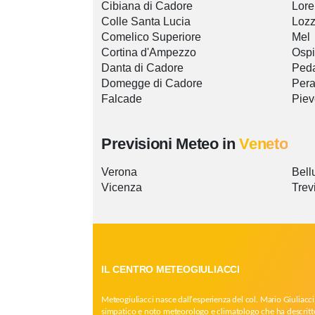
Cibiana di Cadore
Lore
Colle Santa Lucia
Lozz
Comelico Superiore
Mel
Cortina d'Ampezzo
Ospi
Danta di Cadore
Ped
Domegge di Cadore
Pera
Falcade
Piev
Previsioni Meteo in
Veneto
Verona
Bell
Vicenza
Trev
IL CENTRO METEOGIULIACCI
Meteogiuliacci nasce dall’esperienza del col. Mario Giuliacci
simpatico e noto meteorologo e climatologo che ha descritt