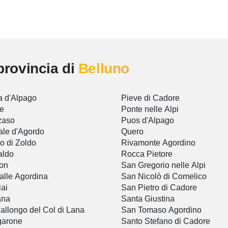
provincia di
Belluno
a d'Alpago
Pieve di Cadore
re
Ponte nelle Alpi
zaso
Puos d'Alpago
le d'Agordo
Quero
o di Zoldo
Rivamonte Agordino
aldo
Rocca Pietore
on
San Gregorio nelle Alpi
alle Agordina
San Nicolò di Comelico
iai
San Pietro di Cadore
ana
Santa Giustina
nallongo del Col di Lana
San Tomaso Agordino
garone
Santo Stefano di Cadore