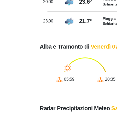
23.6°
20.00
Schiarit
Pioggia 
21.7°
23.00
Schiarit
Alba e Tramonto di
Venerdì 0
05:59
20:35
Radar Precipitazioni Meteo
Sa