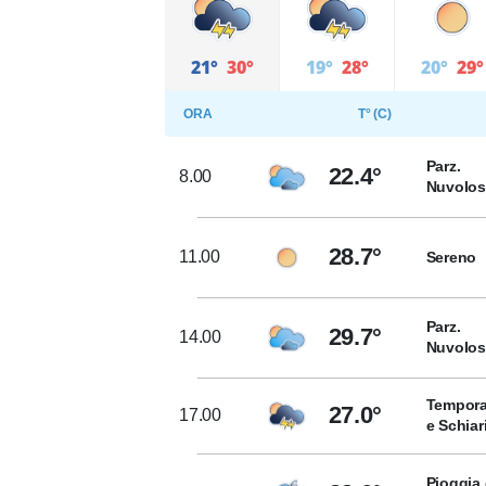
21°
30°
19°
28°
20°
29°
ORA
T° (C)
Parz.
22.4°
8.00
Nuvolo
28.7°
11.00
Sereno
Parz.
29.7°
14.00
Nuvolo
Tempora
27.0°
17.00
e Schiar
Pioggia 