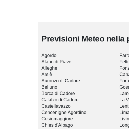
Previsioni Meteo nella 
Agordo
Farr
Alano di Piave
Felt
Alleghe
Fon
Arsiè
Cana
Auronzo di Cadore
Forn
Belluno
Gos
Borca di Cadore
Lam
Calalzo di Cadore
La V
Castellavazzo
Lent
Cencenighe Agordino
Lim
Cesiomaggiore
Livi
Chies d'Alpago
Lon