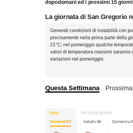
dopodomani ed i prossimi 15 giorni
La giornata di San Gregorio ne
Generali condizioni di instabilità con pos
precisamente nella prima parte della gio
21°C; nel pomeriggio qualche temporale, 
valori di temperatura massimi saranno d
variazioni nel pomeriggio
Questa Settimana
Prossima
OGGI
PROSSIMI GIORNI
Venerdì 07
Sabato 08
Domenica 0