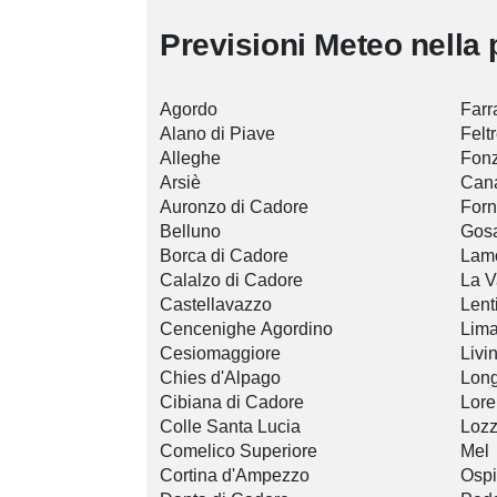
Previsioni Meteo nella 
Agordo
Farr
Alano di Piave
Felt
Alleghe
Fon
Arsiè
Cana
Auronzo di Cadore
Forn
Belluno
Gos
Borca di Cadore
Lam
Calalzo di Cadore
La V
Castellavazzo
Lent
Cencenighe Agordino
Lim
Cesiomaggiore
Livi
Chies d'Alpago
Lon
Cibiana di Cadore
Lore
Colle Santa Lucia
Lozz
Comelico Superiore
Mel
Cortina d'Ampezzo
Ospi