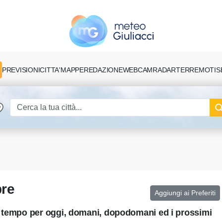
PREVISIONI
CITTA'
MAPPE
REDAZIONE
TERREMOTI
S
WEBCAM
RADAR
bre
Aggiungi ai Preferiti
l tempo per oggi, domani, dopodomani ed i prossimi