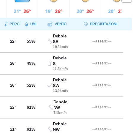
21°
26°
19°
26°
20°
26°
20°
27°
PERC.
UM.
VENTO
PRECIPITAZIONI
Debole
22°
55%
SE
-- assenti --
10.3km/h
Debole
26°
49%
S
-- assenti --
11.3km/h
Debole
26°
52%
SW
-- assenti --
13.9km/h
Debole
22°
61%
NW
-- assenti --
7.1km/h
Debole
21°
61%
NW
-- assenti --