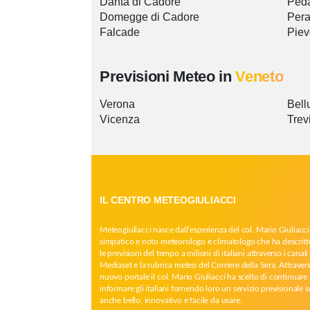
Danta di Cadore
Ped
Domegge di Cadore
Pera
Falcade
Piev
Previsioni Meteo in
Veneto
Verona
Bell
Vicenza
Trev
IL CENTRO METEOGIULIACCI
Meteogiuliacci nasce dall’esperienza del col. Mario Giuliacci
simpatico e noto meteorologo e climatologo che ha descritt
le previsioni del tempo a milioni di italiani attraverso i canali 
Mediaset e la rubrica meteo del Corriere della Sera. Attrave
nuovo portale il col. Mario Giuliacci ha scelto di continuare 
informare gli italiani fornendo loro un servizio previsionale 
anche bello, innovativo e facile da usare.