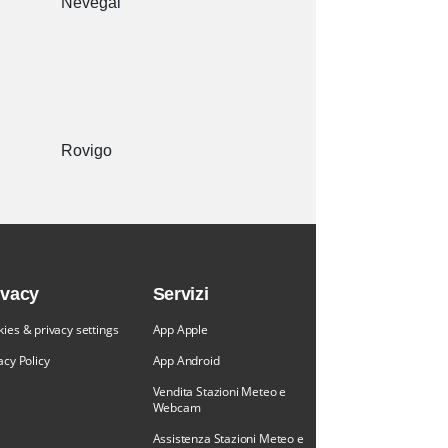
Nevegal
Rovigo
ivacy
Servizi
ies & privacy settings
App Apple
acy Policy
App Android
Vendita Stazioni Meteo e
Webcam
Assistenza Stazioni Meteo e