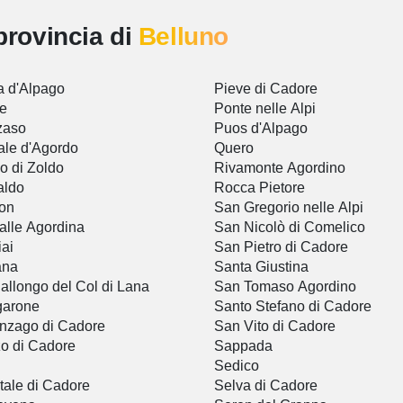
provincia di
Belluno
a d'Alpago
Pieve di Cadore
re
Ponte nelle Alpi
zaso
Puos d'Alpago
le d'Agordo
Quero
o di Zoldo
Rivamonte Agordino
aldo
Rocca Pietore
on
San Gregorio nelle Alpi
alle Agordina
San Nicolò di Comelico
iai
San Pietro di Cadore
ana
Santa Giustina
nallongo del Col di Lana
San Tomaso Agordino
garone
Santo Stefano di Cadore
nzago di Cadore
San Vito di Cadore
o di Cadore
Sappada
Sedico
tale di Cadore
Selva di Cadore