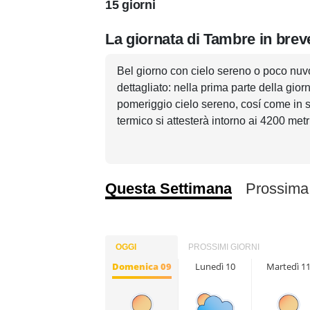
15 giorni
La giornata di Tambre in brev
Bel giorno con cielo sereno o poco nu
dettagliato: nella prima parte della gio
pomeriggio cielo sereno, cosí come in 
termico si attesterà intorno ai 4200 met
Questa Settimana
Prossima
OGGI
PROSSIMI GIORNI
Domenica 09
Lunedì 10
Martedì 1