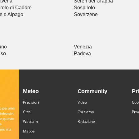
avena
Seren del Grappa
rolo di Cadore
Sospirolo
e d'Alpago
Soverzene
uno
Venezia
iso
Padova
Meteo
Community
Pr
Previsioni
Video
Cook
,
o per anni
Citta'
Chi siamo
Priv
televisivi
rso questo
Webcam
Redazione
a
serio ma
Mappe