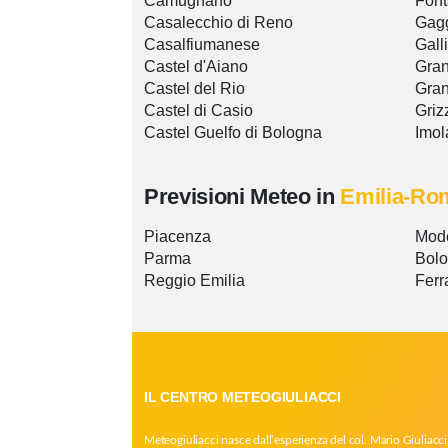
Camugnano
Font
Casalecchio di Reno
Gag
Casalfiumanese
Gall
Castel d'Aiano
Gran
Castel del Rio
Gran
Castel di Casio
Griz
Castel Guelfo di Bologna
Imol
Previsioni Meteo in
Emilia-Ro
Piacenza
Mod
Parma
Bol
Reggio Emilia
Ferr
IL CENTRO METEOGIULIACCI
Meteogiuliacci nasce dall’esperienza del col. Mario Giuliacci