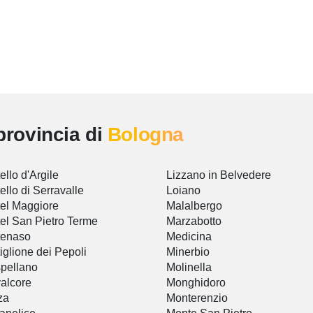
provincia di
Bologna
ello d'Argile
Lizzano in Belvedere
ello di Serravalle
Loiano
el Maggiore
Malalbergo
el San Pietro Terme
Marzabotto
tenaso
Medicina
iglione dei Pepoli
Minerbio
pellano
Molinella
alcore
Monghidoro
za
Monterenzio