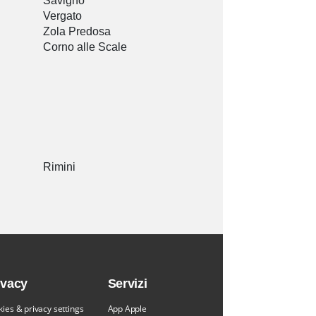
Savigno
Vergato
Zola Predosa
Corno alle Scale
Rimini
ivacy
Servizi
ies & privacy settings
App Apple