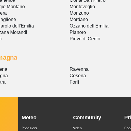
anelice
Monte San Pietro
gio Montano
Monteveglio
iera
Monzuno
aglione
Mordano
arolo dell'Emilia
Ozzano dell'Emilia
zana Morandi
Pianoro
a
Pieve di Cento
magna
ena
Ravenna
ogna
Cesena
ara
Forlì
Meteo
Community
Pr
Previsioni
Video
Cook
,