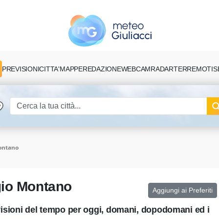
PREVISIONI
CITTA'
MAPPE
REDAZIONE
TERREMOTI
S
WEBCAM
RADAR
ontano
gio Montano
Aggiungi ai Preferiti
isioni del tempo per oggi, domani, dopodomani ed i