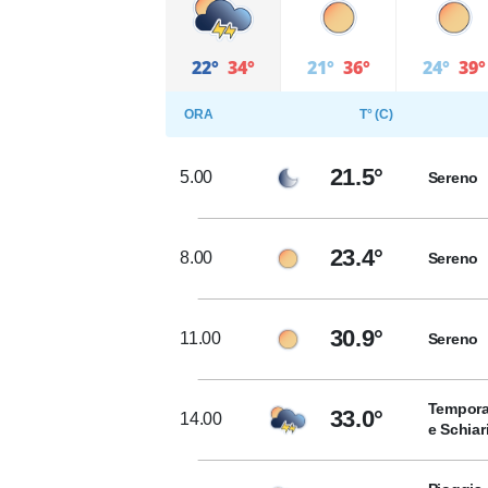
22°
34°
21°
36°
24°
39°
ORA
T° (C)
21.5°
5.00
Sereno
23.4°
8.00
Sereno
30.9°
11.00
Sereno
Tempora
33.0°
14.00
e Schiar