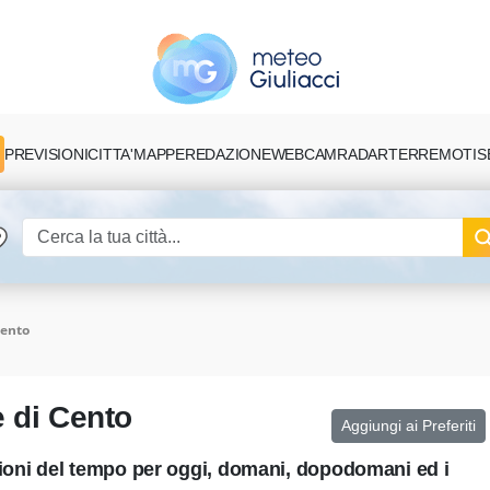
PREVISIONI
CITTA'
MAPPE
REDAZIONE
TERREMOTI
S
WEBCAM
RADAR
Cento
 di Cento
Aggiungi ai Preferiti
sioni del tempo per oggi, domani, dopodomani ed i