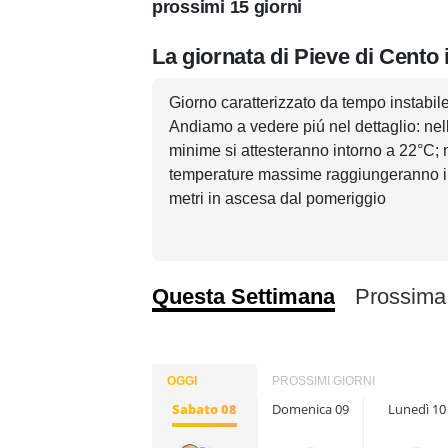
prossimi 15 giorni
La giornata di Pieve di Cento 
Giorno caratterizzato da tempo instabile 
Andiamo a vedere piú nel dettaglio: nell
minime si attesteranno intorno a 22°C; 
temperature massime raggiungeranno i 34
metri in ascesa dal pomeriggio
Questa Settimana
Prossima
OGGI
PROSSIMI GIORNI
Sabato 08
Domenica 09
Lunedì 10