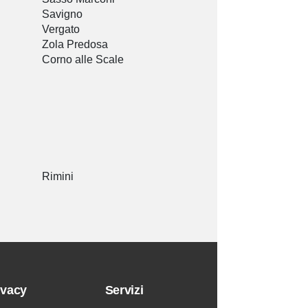
Savigno
Vergato
Zola Predosa
Corno alle Scale
Rimini
ivacy
Servizi