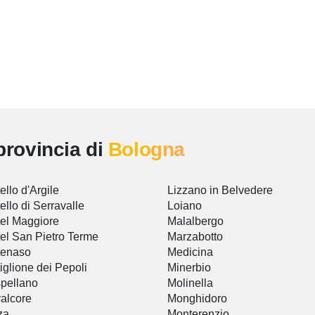
provincia di
Bologna
ello d'Argile
Lizzano in Belvedere
ello di Serravalle
Loiano
el Maggiore
Malalbergo
el San Pietro Terme
Marzabotto
tenaso
Medicina
iglione dei Pepoli
Minerbio
pellano
Molinella
alcore
Monghidoro
za
Monterenzio