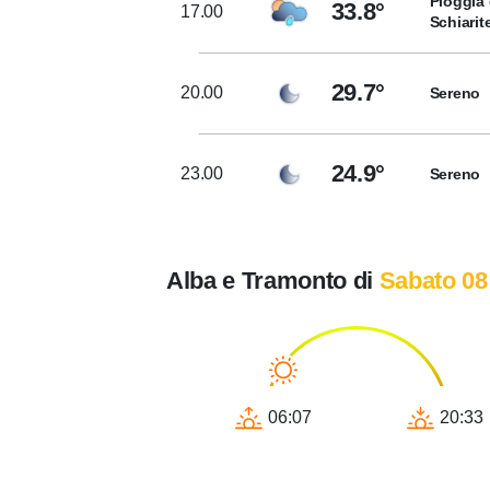
Pioggia 
33.8°
17.00
Schiarit
29.7°
20.00
Sereno
24.9°
23.00
Sereno
Alba e Tramonto di
Sabato 08
06:07
20:33