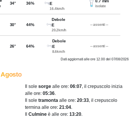
e
0.7 mm
34°
36%
E
e
isolate
16.4km/h
Debole
30°
44%
E
-- assenti --
20.2km/h
Debole
26°
64%
E
-- assenti --
8.6km/h
Dati aggiornati alle ore 12.00 del 07/08/2026
 Agosto
Il sole
sorge
alle ore:
06:07
, il crepuscolo inizia
alle ore:
05:36
.
Il sole
tramonta
alle ore:
20:33
, il crepuscolo
termina alle ore:
21:04
.
Il
Culmine
è alle ore:
13:20
.