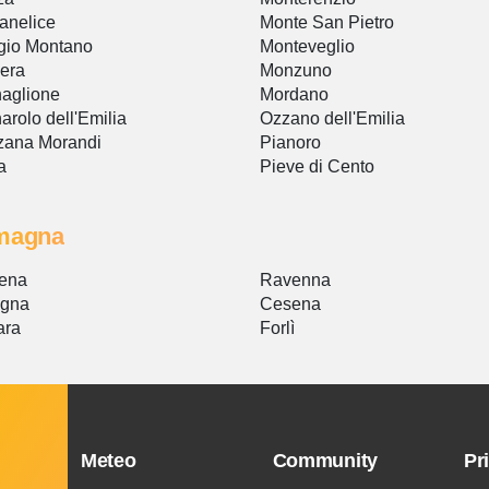
anelice
Monte San Pietro
gio Montano
Monteveglio
iera
Monzuno
aglione
Mordano
arolo dell'Emilia
Ozzano dell'Emilia
zana Morandi
Pianoro
a
Pieve di Cento
magna
ena
Ravenna
ogna
Cesena
ara
Forlì
Meteo
Community
Pr