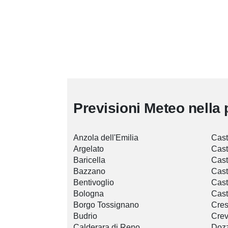
Previsioni Meteo nella 
Anzola dell'Emilia
Cast
Argelato
Cast
Baricella
Cast
Bazzano
Cast
Bentivoglio
Cas
Bologna
Cast
Borgo Tossignano
Cres
Budrio
Crev
Calderara di Reno
Doz