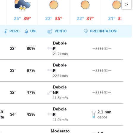
>
25°
39°
22°
35°
22°
37°
21°
37°
PERC.
UM.
VENTO
PRECIPITAZIONI
Debole
22°
80%
E
-- assenti --
21.2km/h
Debole
23°
67%
E
-- assenti --
22.6km/h
Debole
32°
47%
NE
-- assenti --
11.5km/h
Debole
li
2.1 mm
34°
43%
E
ite
deboli
11.9km/h
Moderato