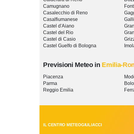
Camugnano
Font
Casalecchio di Reno
Gag
Casalfiumanese
Gall
Castel d'Aiano
Gran
Castel del Rio
Gran
Castel di Casio
Griz
Castel Guelfo di Bologna
Imol
Previsioni Meteo in
Emilia-Ro
Piacenza
Mod
Parma
Bol
Reggio Emilia
Ferr
IL CENTRO METEOGIULIACCI