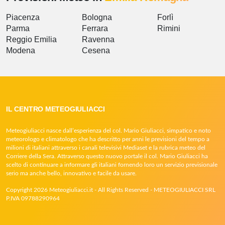
Piacenza
Bologna
Forlì
Parma
Ferrara
Rimini
Reggio Emilia
Ravenna
Modena
Cesena
IL CENTRO METEOGIULIACCI
Meteogiuliacci nasce dall’esperienza del col. Mario Giuliacci, simpatico e noto
meteorologo e climatologo che ha descritto per anni le previsioni del tempo a
milioni di italiani attraverso i canali televisivi Mediaset e la rubrica meteo del
Corriere della Sera. Attraverso questo nuovo portale il col. Mario Giuliacci ha
scelto di continuare a informare gli italiani fornendo loro un servizio previsionale
serio ma anche bello, innovativo e facile da usare.
Copyright 2026 Meteogiuliacci.it - All Rights Reserved - METEOGIULIACCI SRL
P.IVA 09788290964