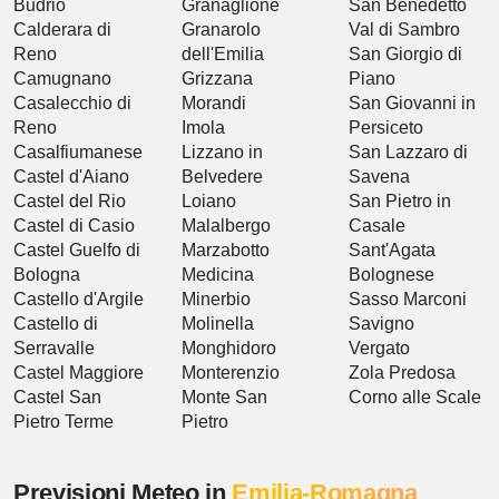
Budrio
Granaglione
San Benedetto
Calderara di
Granarolo
Val di Sambro
Reno
dell'Emilia
San Giorgio di
Camugnano
Grizzana
Piano
Casalecchio di
Morandi
San Giovanni in
Reno
Imola
Persiceto
Casalfiumanese
Lizzano in
San Lazzaro di
Castel d'Aiano
Belvedere
Savena
Castel del Rio
Loiano
San Pietro in
Castel di Casio
Malalbergo
Casale
Castel Guelfo di
Marzabotto
Sant'Agata
Bologna
Medicina
Bolognese
Castello d'Argile
Minerbio
Sasso Marconi
Castello di
Molinella
Savigno
Serravalle
Monghidoro
Vergato
Castel Maggiore
Monterenzio
Zola Predosa
Castel San
Monte San
Corno alle Scale
Pietro Terme
Pietro
Previsioni Meteo in
Emilia-Romagna