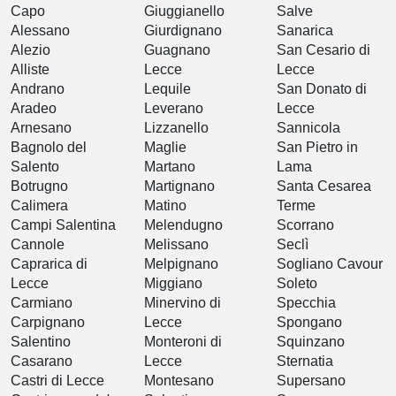
Capo
Giuggianello
Salve
Alessano
Giurdignano
Sanarica
Alezio
Guagnano
San Cesario di
Alliste
Lecce
Lecce
Andrano
Lequile
San Donato di
Aradeo
Leverano
Lecce
Arnesano
Lizzanello
Sannicola
Bagnolo del
Maglie
San Pietro in
Salento
Martano
Lama
Botrugno
Martignano
Santa Cesarea
Calimera
Matino
Terme
Campi Salentina
Melendugno
Scorrano
Cannole
Melissano
Seclì
Caprarica di
Melpignano
Sogliano Cavour
Lecce
Miggiano
Soleto
Carmiano
Minervino di
Specchia
Carpignano
Lecce
Spongano
Salentino
Monteroni di
Squinzano
Casarano
Lecce
Sternatia
Castri di Lecce
Montesano
Supersano