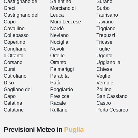
Castrignano de'
Salentino
Surano
Greci
Morciano di
Surbo
Castrignano del
Leuca
Taurisano
Capo
Muro Leccese
Taviano
Cavallino
Nardò
Tiggiano
Collepasso
Neviano
Trepuzzi
Copertino
Nociglia
Tricase
Corigliano
Novoli
Tuglie
d'Otranto
Ortelle
Ugento
Corsano
Otranto
Uggiano la
Cursi
Palmariggi
Chiesa
Cutrofiano
Parabita
Veglie
Diso
Patù
Vernole
Gagliano del
Poggiardo
Zollino
Capo
Presicce
San Cassiano
Galatina
Racale
Castro
Galatone
Ruffano
Porto Cesareo
Previsioni Meteo in
Puglia