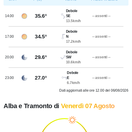
Debole
35.6°
14.00
SE
-- assenti --
13.5km/h
Debole
34.5°
17.00
N
-- assenti --
17.2km/h
Debole
29.6°
20.00
SW
-- assenti --
10.6km/h
Debole
27.0°
23.00
E
-- assenti --
6.7km/h
Dati aggiornati alle ore 12.00 del 06/08/2026
Alba e Tramonto di
Venerdì 07 Agosto