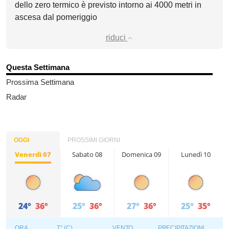
dello zero termico è previsto intorno ai 4000 metri in
ascesa dal pomeriggio
riduci
Questa Settimana
Prossima Settimana
Radar
OGGI
PROSSIMI GIORNI
Venerdì 07
Sabato 08
Domenica 09
Lunedì 10
24°
36°
25°
36°
27°
36°
25°
35°
ORA
T° (C)
VENTO
PRECIPITAZIONI