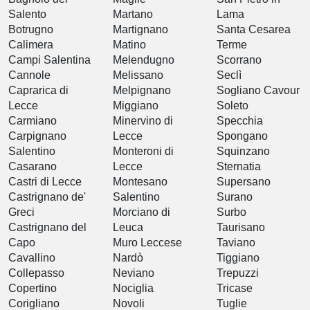
Salento
Martano
Lama
Botrugno
Martignano
Santa Cesarea
Calimera
Matino
Terme
Campi Salentina
Melendugno
Scorrano
Cannole
Melissano
Seclì
Caprarica di
Melpignano
Sogliano Cavour
Lecce
Miggiano
Soleto
Carmiano
Minervino di
Specchia
Carpignano
Lecce
Spongano
Salentino
Monteroni di
Squinzano
Casarano
Lecce
Sternatia
Castri di Lecce
Montesano
Supersano
Castrignano de'
Salentino
Surano
Greci
Morciano di
Surbo
Castrignano del
Leuca
Taurisano
Capo
Muro Leccese
Taviano
Cavallino
Nardò
Tiggiano
Collepasso
Neviano
Trepuzzi
Copertino
Nociglia
Tricase
Corigliano
Novoli
Tuglie