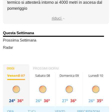
termico si attesterà intorno ai 4000 metri in ascesa dal
pomeriggio
riduci
Questa Settimana
Prossima Settimana
Radar
OGGI
PROSSIMI GIORNI
Venerdì 07
Sabato 08
Domenica 09
Lunedì 10
24°
36°
26°
36°
27°
36°
26°
35°
ORA
T° (C)
VENTO
PRECIPITAZIONI