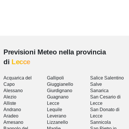
Previsioni Meteo nella provincia
di
Lecce
Acquarica del
Gallipoli
Salice Salentino
Capo
Giuggianello
Salve
Alessano
Giurdignano
Sanarica
Alezio
Guagnano
San Cesario di
Alliste
Lecce
Lecce
Andrano
Lequile
San Donato di
Aradeo
Leverano
Lecce
Arnesano
Lizzanello
Sannicola
Bagnolo del
Maglie
San Pietro in