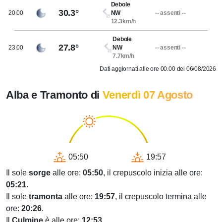
Debole
30.3°
20.00
NW
-- assenti --
12.3km/h
Debole
27.8°
23.00
NW
-- assenti --
7.7km/h
Dati aggiornati alle ore 00.00 del 06/08/2026
Alba e Tramonto di
Venerdì 07 Agosto
05:50
19:57
Il sole
sorge
alle ore:
05:50
, il crepuscolo inizia alle ore:
05:21
.
Il sole
tramonta
alle ore:
19:57
, il crepuscolo termina alle
ore:
20:26
.
Il
Culmine
è alle ore:
12:53
.