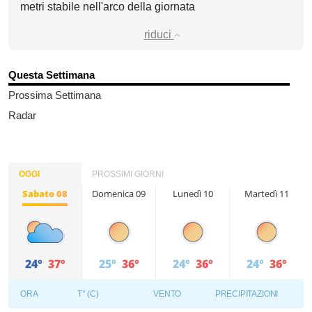
metri stabile nell'arco della giornata
riduci
Questa Settimana
Prossima Settimana
Radar
OGGI
PROSSIMI GIORNI
Sabato 08
Domenica 09
Lunedì 10
Martedì 11
24°
37°
25°
36°
24°
36°
24°
36°
ORA
T° (C)
VENTO
PRECIPITAZIONI