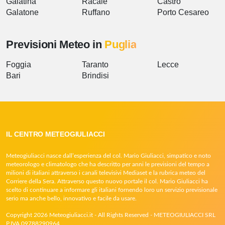
Galatina
Racale
Castro
Galatone
Ruffano
Porto Cesareo
Previsioni Meteo in
Puglia
Foggia
Taranto
Lecce
Bari
Brindisi
IL CENTRO METEOGIULIACCI
Meteogiuliacci nasce dall’esperienza del col. Mario Giuliacci, simpatico e noto
meteorologo e climatologo che ha descritto per anni le previsioni del tempo a
milioni di italiani attraverso i canali televisivi Mediaset e la rubrica meteo del
Corriere della Sera. Attraverso questo nuovo portale il col. Mario Giuliacci ha
scelto di continuare a informare gli italiani fornendo loro un servizio previsionale
serio ma anche bello, innovativo e facile da usare.
Copyright 2026 Meteogiuliacci.it - All Rights Reserved - METEOGIULIACCI SRL
P.IVA 09788290964