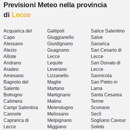
Previsioni Meteo nella provincia
di
Lecce
Acquarica del
Gallipoli
Salice Salentino
Capo
Giuggianello
Salve
Alessano
Giurdignano
Sanarica
Alezio
Guagnano
San Cesario di
Alliste
Lecce
Lecce
Andrano
Lequile
San Donato di
Aradeo
Leverano
Lecce
Arnesano
Lizzanello
Sannicola
Bagnolo del
Maglie
San Pietro in
Salento
Martano
Lama
Botrugno
Martignano
Santa Cesarea
Calimera
Matino
Terme
Campi Salentina
Melendugno
Scorrano
Cannole
Melissano
Seclì
Caprarica di
Melpignano
Sogliano Cavour
Lecce
Miggiano
Soleto