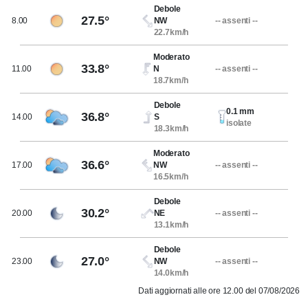
Debole
27.5°
8.00
NW
-- assenti --
22.7km/h
Moderato
33.8°
11.00
N
-- assenti --
18.7km/h
Debole
0.1 mm
36.8°
14.00
S
isolate
18.3km/h
Moderato
36.6°
17.00
NW
-- assenti --
16.5km/h
Debole
30.2°
20.00
NE
-- assenti --
13.1km/h
Debole
27.0°
23.00
NW
-- assenti --
14.0km/h
Dati aggiornati alle ore 12.00 del 07/08/2026