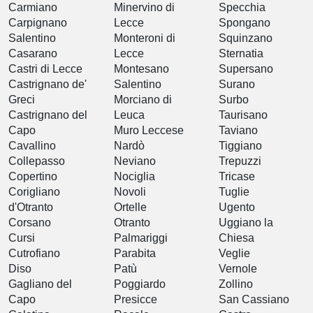
Carmiano
Minervino di
Specchia
Carpignano
Lecce
Spongano
Salentino
Monteroni di
Squinzano
Casarano
Lecce
Sternatia
Castri di Lecce
Montesano
Supersano
Castrignano de'
Salentino
Surano
Greci
Morciano di
Surbo
Castrignano del
Leuca
Taurisano
Capo
Muro Leccese
Taviano
Cavallino
Nardò
Tiggiano
Collepasso
Neviano
Trepuzzi
Copertino
Nociglia
Tricase
Corigliano
Novoli
Tuglie
d'Otranto
Ortelle
Ugento
Corsano
Otranto
Uggiano la
Cursi
Palmariggi
Chiesa
Cutrofiano
Parabita
Veglie
Diso
Patù
Vernole
Gagliano del
Poggiardo
Zollino
Capo
Presicce
San Cassiano