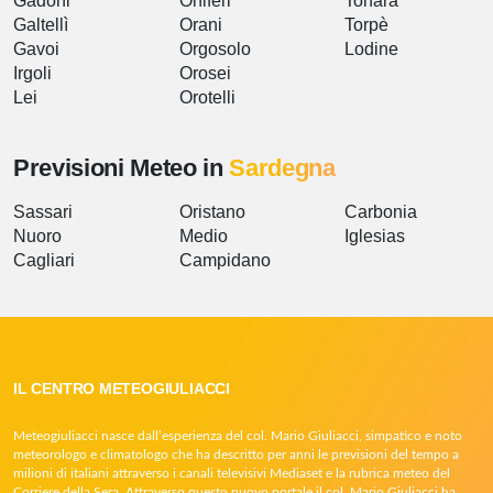
Gadoni
Oniferi
Tonara
Galtellì
Orani
Torpè
Gavoi
Orgosolo
Lodine
Irgoli
Orosei
Lei
Orotelli
Previsioni Meteo in
Sardegna
Sassari
Oristano
Carbonia
Nuoro
Medio
Iglesias
Cagliari
Campidano
IL CENTRO METEOGIULIACCI
Meteogiuliacci nasce dall’esperienza del col. Mario Giuliacci, simpatico e noto
meteorologo e climatologo che ha descritto per anni le previsioni del tempo a
milioni di italiani attraverso i canali televisivi Mediaset e la rubrica meteo del
Corriere della Sera. Attraverso questo nuovo portale il col. Mario Giuliacci ha