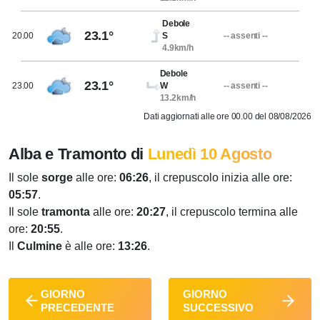
Debole
23.1°
20.00
S
-- assenti --
4.9km/h
Debole
23.1°
23.00
W
-- assenti --
13.2km/h
Dati aggiornati alle ore 00.00 del 08/08/2026
Alba e Tramonto di
Lunedì 10 Agosto
Il sole
sorge
alle ore:
06:26
, il crepuscolo inizia alle ore:
05:57
.
Il sole
tramonta
alle ore:
20:27
, il crepuscolo termina alle
ore:
20:55
.
Il
Culmine
è alle ore:
13:26
.
GIORNO
GIORNO
PRECEDENTE
SUCCESSIVO