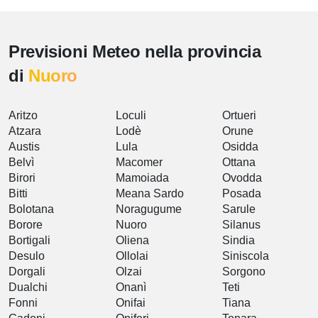
Previsioni Meteo nella provincia
di
Nuoro
Aritzo
Loculi
Ortueri
Atzara
Lodè
Orune
Austis
Lula
Osidda
Belvì
Macomer
Ottana
Birori
Mamoiada
Ovodda
Bitti
Meana Sardo
Posada
Bolotana
Noragugume
Sarule
Borore
Nuoro
Silanus
Bortigali
Oliena
Sindia
Desulo
Ollolai
Siniscola
Dorgali
Olzai
Sorgono
Dualchi
Onanì
Teti
Fonni
Onifai
Tiana