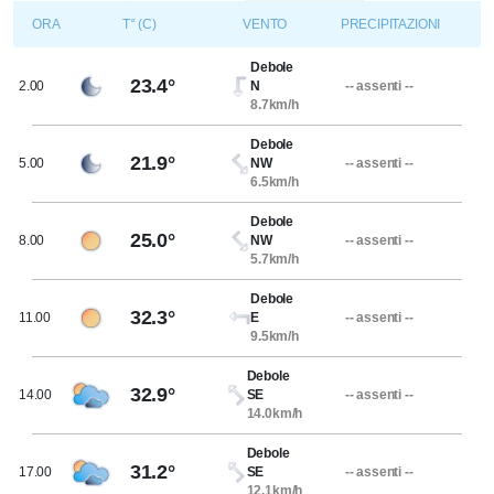
ORA
T° (C)
VENTO
PRECIPITAZIONI
Debole
23.4°
2.00
N
-- assenti --
8.7km/h
Debole
21.9°
5.00
NW
-- assenti --
6.5km/h
Debole
25.0°
8.00
NW
-- assenti --
5.7km/h
Debole
32.3°
11.00
E
-- assenti --
9.5km/h
Debole
32.9°
14.00
SE
-- assenti --
14.0km/h
Debole
31.2°
17.00
SE
-- assenti --
12.1km/h