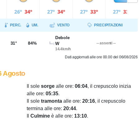
26°
34°
27°
34°
27°
33°
27°
33°
PERC.
UM.
VENTO
PRECIPITAZIONI
Debole
31°
84%
W
-- assenti --
14.4km/h
Dati aggiornati alle ore 00.00 del 06/08/2026
6 Agosto
Il sole
sorge
alle ore:
06:04
, il crepuscolo inizia
alle ore:
05:35
.
Il sole
tramonta
alle ore:
20:16
, il crepuscolo
termina alle ore:
20:44
.
Il
Culmine
è alle ore:
13:10
.