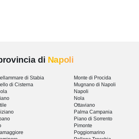
provincia di
Napoli
ellammare di Stabia
Monte di Procida
ello di Cisterna
Mugnano di Napoli
ola
Napoli
iano
Nola
tile
Ottaviano
iziano
Palma Campania
pano
Piano di Sorrento
o
Pimonte
tamaggiore
Poggiomarino