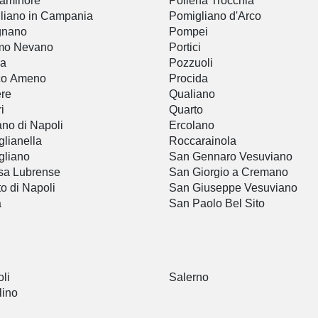
taminore
Pollena Trocchia
liano in Campania
Pomigliano d'Arco
gnano
Pompei
mo Nevano
Portici
ia
Pozzuoli
co Ameno
Procida
ere
Qualiano
i
Quarto
no di Napoli
Ercolano
glianella
Roccarainola
gliano
San Gennaro Vesuviano
sa Lubrense
San Giorgio a Cremano
to di Napoli
San Giuseppe Vesuviano
a
San Paolo Bel Sito
li
Salerno
lino