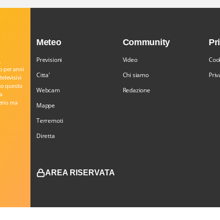
Meteo
Community
Pr
Previsioni
Video
Cook
,
o per anni
Citta'
Chi siamo
Priv
televisivi
rso questo
Webcam
Redazione
a
serio ma
Mappe
Terremoti
Diretta
AREA RISERVATA