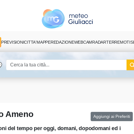
PREVISIONI
CITTA'
MAPPE
REDAZIONE
TERREMOTI
S
WEBCAM
RADAR
co Ameno
Aggiungi ai Preferiti
oni del tempo per oggi, domani, dopodomani ed i