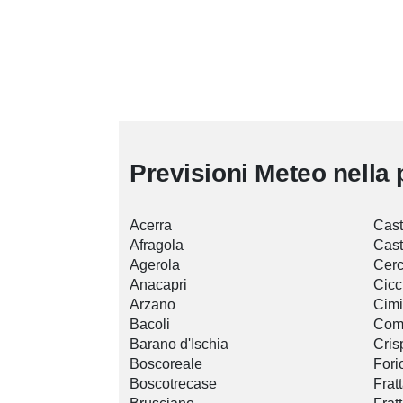
Previsioni Meteo nella 
Acerra
Cast
Afragola
Cast
Agerola
Cerc
Anacapri
Cicc
Arzano
Cimi
Bacoli
Com
Barano d'Ischia
Cris
Boscoreale
Fori
Boscotrecase
Frat