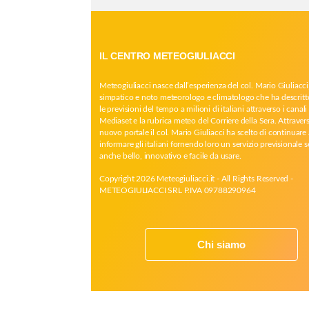
IL CENTRO METEOGIULIACCI
Meteogiuliacci nasce dall’esperienza del col. Mario Giuliacci
simpatico e noto meteorologo e climatologo che ha descritt
le previsioni del tempo a milioni di italiani attraverso i canali 
Mediaset e la rubrica meteo del Corriere della Sera. Attrave
nuovo portale il col. Mario Giuliacci ha scelto di continuare 
informare gli italiani fornendo loro un servizio previsionale 
anche bello, innovativo e facile da usare.
Copyright 2026 Meteogiuliacci.it - All Rights Reserved -
METEOGIULIACCI SRL P.IVA 09788290964
Chi siamo