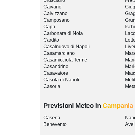
Brusciano
Frat
Caivano
Giug
Calvizzano
Gra
Camposano
Gru
Capri
Isch
Carbonara di Nola
Lac
Cardito
Lett
Casalnuovo di Napoli
Liver
Casamarciano
Mara
Casamicciola Terme
Mari
Casandrino
Mari
Casavatore
Mas
Casola di Napoli
Meli
Casoria
Met
Previsioni Meteo in
Campania
Caserta
Napo
Benevento
Avel