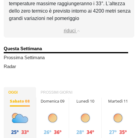
temperature massime raggiungeranno i 33°. L'altezza
dello zero termico è previsto intorno ai 4200 metri senza
grandi variazioni nel pomeriggio
riduci
Questa Settimana
Prossima Settimana
Radar
OGGI
PROSSIMI GIORNI
Sabato 08
Domenica 09
Lunedì 10
Martedì 11
25°
33°
26°
36°
28°
34°
27°
35°