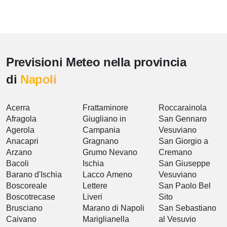
Previsioni Meteo nella provincia
di
Napoli
Acerra
Frattaminore
Roccarainola
Afragola
Giugliano in
San Gennaro
Agerola
Campania
Vesuviano
Anacapri
Gragnano
San Giorgio a
Arzano
Grumo Nevano
Cremano
Bacoli
Ischia
San Giuseppe
Barano d'Ischia
Lacco Ameno
Vesuviano
Boscoreale
Lettere
San Paolo Bel
Boscotrecase
Liveri
Sito
Brusciano
Marano di Napoli
San Sebastiano
Caivano
Mariglianella
al Vesuvio