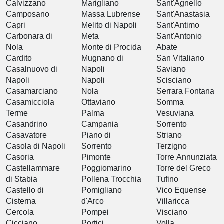
Calvizzano
Marigliano
Sant'Agnello
Camposano
Massa Lubrense
Sant'Anastasia
Capri
Melito di Napoli
Sant'Antimo
Carbonara di
Meta
Sant'Antonio
Nola
Monte di Procida
Abate
Cardito
Mugnano di
San Vitaliano
Casalnuovo di
Napoli
Saviano
Napoli
Napoli
Scisciano
Casamarciano
Nola
Serrara Fontana
Casamicciola
Ottaviano
Somma
Terme
Palma
Vesuviana
Casandrino
Campania
Sorrento
Casavatore
Piano di
Striano
Casola di Napoli
Sorrento
Terzigno
Casoria
Pimonte
Torre Annunziata
Castellammare
Poggiomarino
Torre del Greco
di Stabia
Pollena Trocchia
Tufino
Castello di
Pomigliano
Vico Equense
Cisterna
d'Arco
Villaricca
Cercola
Pompei
Visciano
Cicciano
Portici
Volla