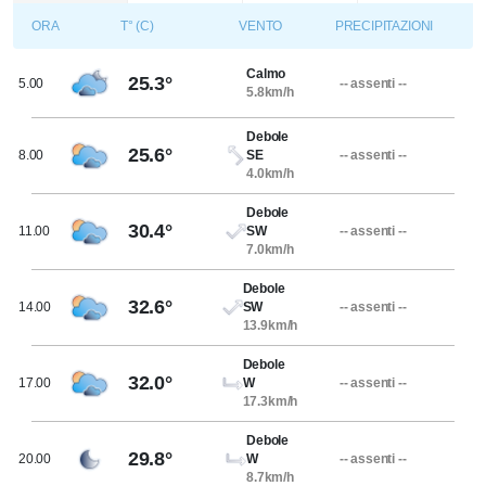
ORA
T° (C)
VENTO
PRECIPITAZIONI
Calmo
25.3°
5.00
-- assenti --
5.8km/h
Debole
25.6°
8.00
SE
-- assenti --
4.0km/h
Debole
30.4°
11.00
SW
-- assenti --
7.0km/h
Debole
32.6°
14.00
SW
-- assenti --
13.9km/h
Debole
32.0°
17.00
W
-- assenti --
17.3km/h
Debole
29.8°
20.00
W
-- assenti --
8.7km/h