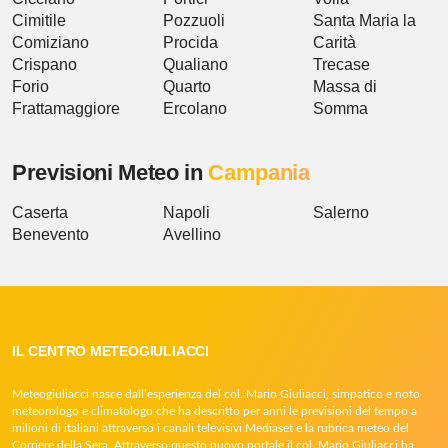
Cimitile
Pozzuoli
Santa Maria la
Comiziano
Procida
Carità
Crispano
Qualiano
Trecase
Forio
Quarto
Massa di
Frattamaggiore
Ercolano
Somma
Previsioni Meteo in
Campania
Caserta
Napoli
Salerno
Benevento
Avellino
IL CENTRO METEOGIULIACCI
Meteogiuliacci nasce dall’esperienza del col. Mario Giuliacci, simpatico e noto
meteorologo e climatologo che ha descritto per anni le previsioni del tempo a
milioni di italiani attraverso i canali televisivi Mediaset e la rubrica meteo del
Corriere della Sera. Attraverso questo nuovo portale il col. Mario Giuliacci ha