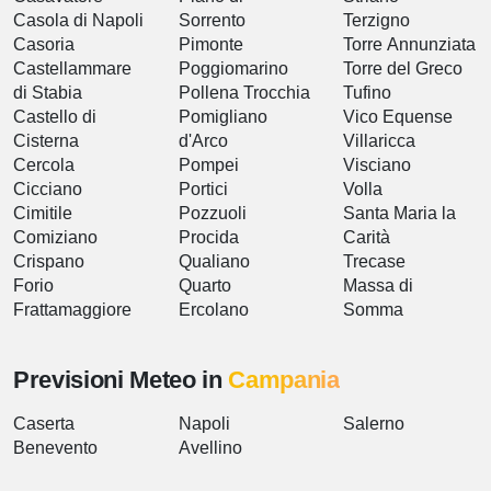
Casola di Napoli
Sorrento
Terzigno
Casoria
Pimonte
Torre Annunziata
Castellammare
Poggiomarino
Torre del Greco
di Stabia
Pollena Trocchia
Tufino
Castello di
Pomigliano
Vico Equense
Cisterna
d'Arco
Villaricca
Cercola
Pompei
Visciano
Cicciano
Portici
Volla
Cimitile
Pozzuoli
Santa Maria la
Comiziano
Procida
Carità
Crispano
Qualiano
Trecase
Forio
Quarto
Massa di
Frattamaggiore
Ercolano
Somma
Previsioni Meteo in
Campania
Caserta
Napoli
Salerno
Benevento
Avellino