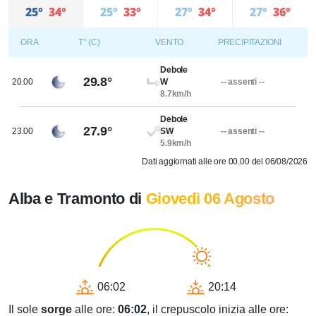
25°
34°
25°
33°
27°
34°
27°
36°
ORA
T° (C)
VENTO
PRECIPITAZIONI
Debole
29.8°
20.00
W
-- assenti --
8.7km/h
Debole
27.9°
23.00
SW
-- assenti --
5.9km/h
Dati aggiornati alle ore 00.00 del 06/08/2026
Alba e Tramonto di
Giovedì 06 Agosto
06:02
20:14
Il sole
sorge
alle ore:
06:02
, il crepuscolo inizia alle ore: