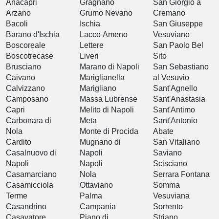
Anacapri
Gragnano
San Giorgio a
Arzano
Grumo Nevano
Cremano
Bacoli
Ischia
San Giuseppe
Barano d'Ischia
Lacco Ameno
Vesuviano
Boscoreale
Lettere
San Paolo Bel
Boscotrecase
Liveri
Sito
Brusciano
Marano di Napoli
San Sebastiano
Caivano
Mariglianella
al Vesuvio
Calvizzano
Marigliano
Sant'Agnello
Camposano
Massa Lubrense
Sant'Anastasia
Capri
Melito di Napoli
Sant'Antimo
Carbonara di
Meta
Sant'Antonio
Nola
Monte di Procida
Abate
Cardito
Mugnano di
San Vitaliano
Casalnuovo di
Napoli
Saviano
Napoli
Napoli
Scisciano
Casamarciano
Nola
Serrara Fontana
Casamicciola
Ottaviano
Somma
Terme
Palma
Vesuviana
Casandrino
Campania
Sorrento
Casavatore
Piano di
Striano