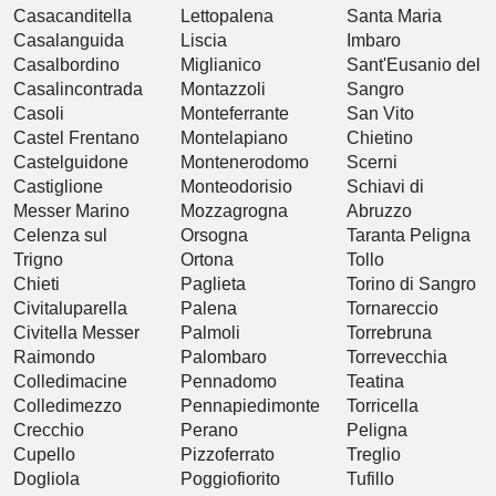
Casacanditella
Lettopalena
Santa Maria
Casalanguida
Liscia
Imbaro
Casalbordino
Miglianico
Sant'Eusanio del
Casalincontrada
Montazzoli
Sangro
Casoli
Monteferrante
San Vito
Castel Frentano
Montelapiano
Chietino
Castelguidone
Montenerodomo
Scerni
Castiglione
Monteodorisio
Schiavi di
Messer Marino
Mozzagrogna
Abruzzo
Celenza sul
Orsogna
Taranta Peligna
Trigno
Ortona
Tollo
Chieti
Paglieta
Torino di Sangro
Civitaluparella
Palena
Tornareccio
Civitella Messer
Palmoli
Torrebruna
Raimondo
Palombaro
Torrevecchia
Colledimacine
Pennadomo
Teatina
Colledimezzo
Pennapiedimonte
Torricella
Crecchio
Perano
Peligna
Cupello
Pizzoferrato
Treglio
Dogliola
Poggiofiorito
Tufillo