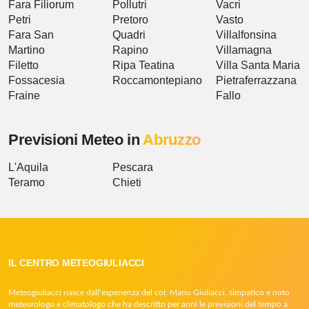
Fara Filiorum
Pollutri
Vacri
Petri
Pretoro
Vasto
Fara San
Quadri
Villalfonsina
Martino
Rapino
Villamagna
Filetto
Ripa Teatina
Villa Santa Maria
Fossacesia
Roccamontepiano
Pietraferrazzana
Fraine
Fallo
Previsioni Meteo in
Abruzzo
L'Aquila
Pescara
Teramo
Chieti
IL CENTRO METEOGIULIACCI
Meteogiuliacci nasce dall’esperienza del col. Mario Giuliacci, simpatico e noto
meteorologo e climatologo che ha descritto per anni le previsioni del tempo a