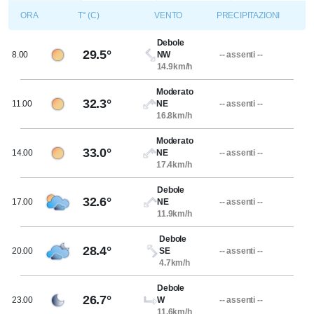
ORA
T° (C)
VENTO
PRECIPITAZIONI
Debole
29.5°
8.00
NW
-- assenti --
14.9km/h
Moderato
32.3°
11.00
NE
-- assenti --
16.8km/h
Moderato
33.0°
14.00
NE
-- assenti --
17.4km/h
Debole
32.6°
17.00
NE
-- assenti --
11.9km/h
Debole
28.4°
20.00
SE
-- assenti --
4.7km/h
Debole
26.7°
23.00
W
-- assenti --
11.6km/h