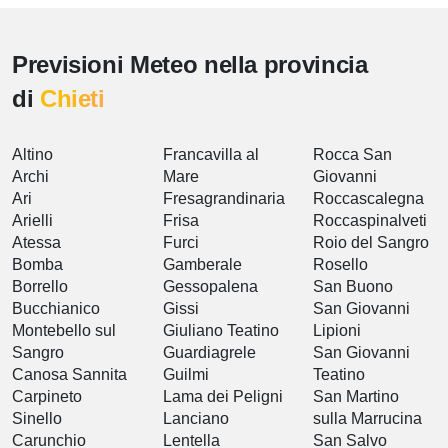
Previsioni Meteo nella provincia
di
Chieti
Altino
Francavilla al
Rocca San
Archi
Mare
Giovanni
Ari
Fresagrandinaria
Roccascalegna
Arielli
Frisa
Roccaspinalveti
Atessa
Furci
Roio del Sangro
Bomba
Gamberale
Rosello
Borrello
Gessopalena
San Buono
Bucchianico
Gissi
San Giovanni
Montebello sul
Giuliano Teatino
Lipioni
Sangro
Guardiagrele
San Giovanni
Canosa Sannita
Guilmi
Teatino
Carpineto
Lama dei Peligni
San Martino
Sinello
Lanciano
sulla Marrucina
Carunchio
Lentella
San Salvo