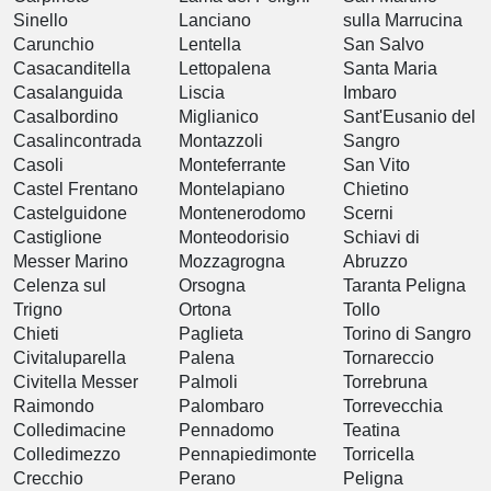
Sinello
Lanciano
sulla Marrucina
Carunchio
Lentella
San Salvo
Casacanditella
Lettopalena
Santa Maria
Casalanguida
Liscia
Imbaro
Casalbordino
Miglianico
Sant'Eusanio del
Casalincontrada
Montazzoli
Sangro
Casoli
Monteferrante
San Vito
Castel Frentano
Montelapiano
Chietino
Castelguidone
Montenerodomo
Scerni
Castiglione
Monteodorisio
Schiavi di
Messer Marino
Mozzagrogna
Abruzzo
Celenza sul
Orsogna
Taranta Peligna
Trigno
Ortona
Tollo
Chieti
Paglieta
Torino di Sangro
Civitaluparella
Palena
Tornareccio
Civitella Messer
Palmoli
Torrebruna
Raimondo
Palombaro
Torrevecchia
Colledimacine
Pennadomo
Teatina
Colledimezzo
Pennapiedimonte
Torricella
Crecchio
Perano
Peligna