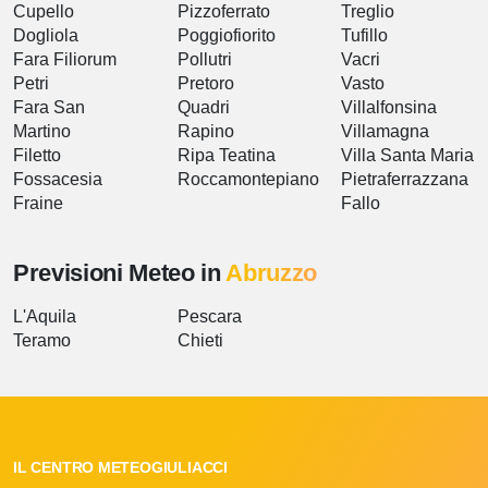
Cupello
Pizzoferrato
Treglio
Dogliola
Poggiofiorito
Tufillo
Fara Filiorum
Pollutri
Vacri
Petri
Pretoro
Vasto
Fara San
Quadri
Villalfonsina
Martino
Rapino
Villamagna
Filetto
Ripa Teatina
Villa Santa Maria
Fossacesia
Roccamontepiano
Pietraferrazzana
Fraine
Fallo
Previsioni Meteo in
Abruzzo
L'Aquila
Pescara
Teramo
Chieti
IL CENTRO METEOGIULIACCI