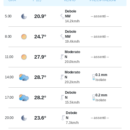
ORA
T° (C)
VENTO
PRECIPITAZIONI
Debole
20.9°
5.00
NW
-- assenti --
14.2km/h
Debole
24.7°
8.00
NW
-- assenti --
19.4km/h
Moderato
27.9°
11.00
N
-- assenti --
20.0km/h
Moderato
0.1 mm
28.7°
14.00
N
isolate
20.2km/h
Debole
0.2 mm
28.2°
17.00
N
isolate
15.5km/h
Debole
23.6°
20.00
N
-- assenti --
7.3km/h