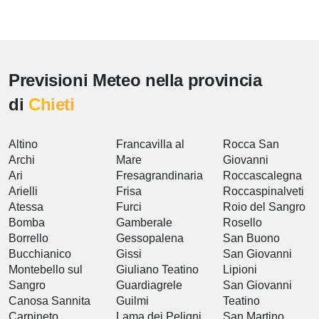
Previsioni Meteo nella provincia
di
Chieti
Altino
Francavilla al
Rocca San
Archi
Mare
Giovanni
Ari
Fresagrandinaria
Roccascalegna
Arielli
Frisa
Roccaspinalveti
Atessa
Furci
Roio del Sangro
Bomba
Gamberale
Rosello
Borrello
Gessopalena
San Buono
Bucchianico
Gissi
San Giovanni
Montebello sul
Giuliano Teatino
Lipioni
Sangro
Guardiagrele
San Giovanni
Canosa Sannita
Guilmi
Teatino
Carpineto
Lama dei Peligni
San Martino