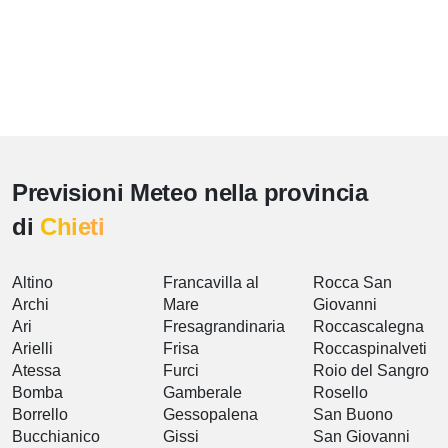
Previsioni Meteo nella provincia
di
Chieti
Altino
Francavilla al
Rocca San
Archi
Mare
Giovanni
Ari
Fresagrandinaria
Roccascalegna
Arielli
Frisa
Roccaspinalveti
Atessa
Furci
Roio del Sangro
Bomba
Gamberale
Rosello
Borrello
Gessopalena
San Buono
Bucchianico
Gissi
San Giovanni