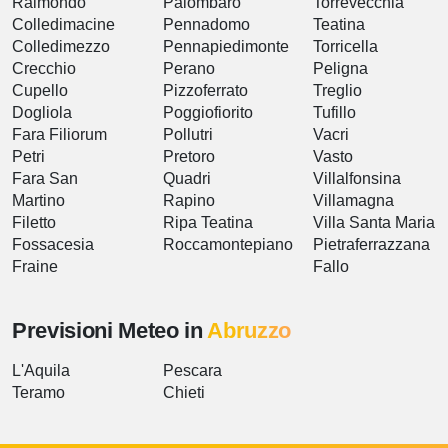
Raimondo
Palombaro
Torrevecchia
Colledimacine
Pennadomo
Teatina
Colledimezzo
Pennapiedimonte
Torricella
Crecchio
Perano
Peligna
Cupello
Pizzoferrato
Treglio
Dogliola
Poggiofiorito
Tufillo
Fara Filiorum
Pollutri
Vacri
Petri
Pretoro
Vasto
Fara San
Quadri
Villalfonsina
Martino
Rapino
Villamagna
Filetto
Ripa Teatina
Villa Santa Maria
Fossacesia
Roccamontepiano
Pietraferrazzana
Fraine
Fallo
Previsioni Meteo in
Abruzzo
L'Aquila
Pescara
Teramo
Chieti