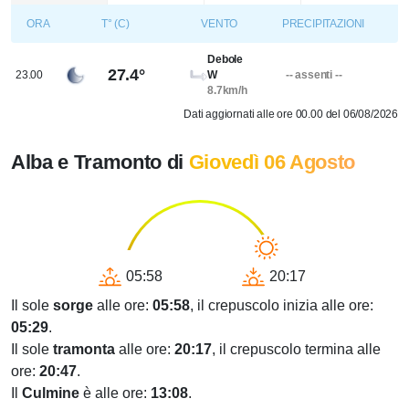
ORA
T° (C)
VENTO
PRECIPITAZIONI
Debole
27.4°
23.00
W
-- assenti --
8.7km/h
Dati aggiornati alle ore 00.00 del 06/08/2026
Alba e Tramonto di
Giovedì 06 Agosto
05:58
20:17
Il sole
sorge
alle ore:
05:58
, il crepuscolo inizia alle ore:
05:29
.
Il sole
tramonta
alle ore:
20:17
, il crepuscolo termina alle
ore:
20:47
.
Il
Culmine
è alle ore:
13:08
.