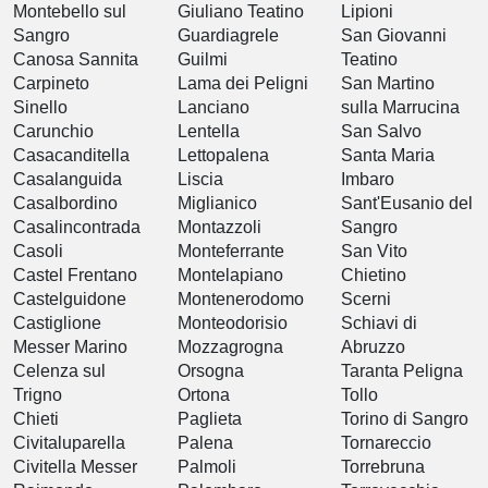
Montebello sul
Giuliano Teatino
Lipioni
Sangro
Guardiagrele
San Giovanni
Canosa Sannita
Guilmi
Teatino
Carpineto
Lama dei Peligni
San Martino
Sinello
Lanciano
sulla Marrucina
Carunchio
Lentella
San Salvo
Casacanditella
Lettopalena
Santa Maria
Casalanguida
Liscia
Imbaro
Casalbordino
Miglianico
Sant'Eusanio del
Casalincontrada
Montazzoli
Sangro
Casoli
Monteferrante
San Vito
Castel Frentano
Montelapiano
Chietino
Castelguidone
Montenerodomo
Scerni
Castiglione
Monteodorisio
Schiavi di
Messer Marino
Mozzagrogna
Abruzzo
Celenza sul
Orsogna
Taranta Peligna
Trigno
Ortona
Tollo
Chieti
Paglieta
Torino di Sangro
Civitaluparella
Palena
Tornareccio
Civitella Messer
Palmoli
Torrebruna