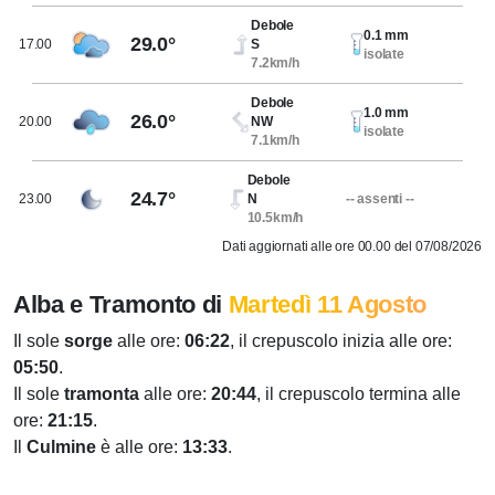
Debole
0.1 mm
29.0°
17.00
S
isolate
7.2km/h
Debole
1.0 mm
26.0°
20.00
NW
isolate
7.1km/h
Debole
24.7°
23.00
N
-- assenti --
10.5km/h
Dati aggiornati alle ore 00.00 del 07/08/2026
Alba e Tramonto di
Martedì 11 Agosto
Il sole
sorge
alle ore:
06:22
, il crepuscolo inizia alle ore:
05:50
.
Il sole
tramonta
alle ore:
20:44
, il crepuscolo termina alle
ore:
21:15
.
Il
Culmine
è alle ore:
13:33
.