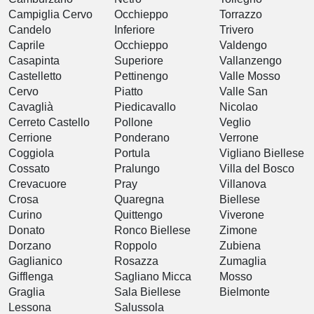
Campiglia Cervo
Occhieppo
Torrazzo
Candelo
Inferiore
Trivero
Caprile
Occhieppo
Valdengo
Casapinta
Superiore
Vallanzengo
Castelletto
Pettinengo
Valle Mosso
Cervo
Piatto
Valle San
Cavaglià
Piedicavallo
Nicolao
Cerreto Castello
Pollone
Veglio
Cerrione
Ponderano
Verrone
Coggiola
Portula
Vigliano Biellese
Cossato
Pralungo
Villa del Bosco
Crevacuore
Pray
Villanova
Crosa
Quaregna
Biellese
Curino
Quittengo
Viverone
Donato
Ronco Biellese
Zimone
Dorzano
Roppolo
Zubiena
Gaglianico
Rosazza
Zumaglia
Gifflenga
Sagliano Micca
Mosso
Graglia
Sala Biellese
Bielmonte
Lessona
Salussola