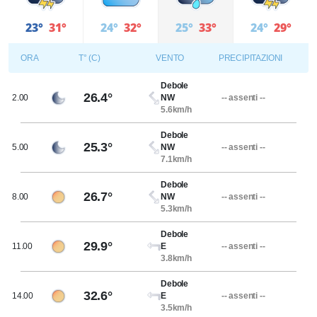
23°
23°
31°
31°
24°
32°
25°
33°
24°
29°
ORA
T° (C)
VENTO
PRECIPITAZIONI
Debole
26.4°
2.00
NW
-- assenti --
5.6km/h
Debole
25.3°
5.00
NW
-- assenti --
7.1km/h
Debole
26.7°
8.00
NW
-- assenti --
5.3km/h
Debole
29.9°
11.00
E
-- assenti --
3.8km/h
Debole
32.6°
14.00
E
-- assenti --
3.5km/h