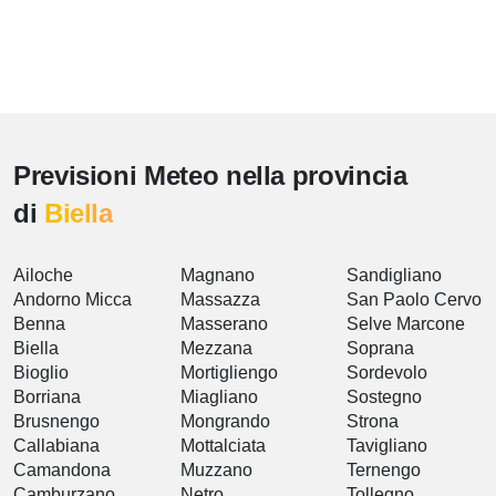
Previsioni Meteo nella provincia
di
Biella
Ailoche
Magnano
Sandigliano
Andorno Micca
Massazza
San Paolo Cervo
Benna
Masserano
Selve Marcone
Biella
Mezzana
Soprana
Bioglio
Mortigliengo
Sordevolo
Borriana
Miagliano
Sostegno
Brusnengo
Mongrando
Strona
Callabiana
Mottalciata
Tavigliano
Camandona
Muzzano
Ternengo
Camburzano
Netro
Tollegno