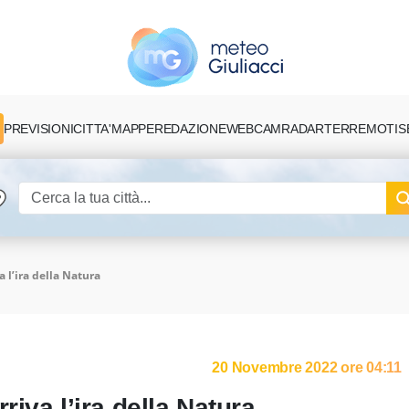
PREVISIONI
CITTA'
MAPPE
REDAZIONE
TERREMOTI
S
WEBCAM
RADAR
 l’ira della Natura
20 Novembre 2022 ore 04:11
iva l’ira della Natura