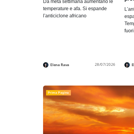
Da metà settimana aumentano le
temperature e afa. Si espande
L'an
l'anticiclone africano
espa
Temp
fuor
28/07/2026
Elena Rava
E
Prima Pagina