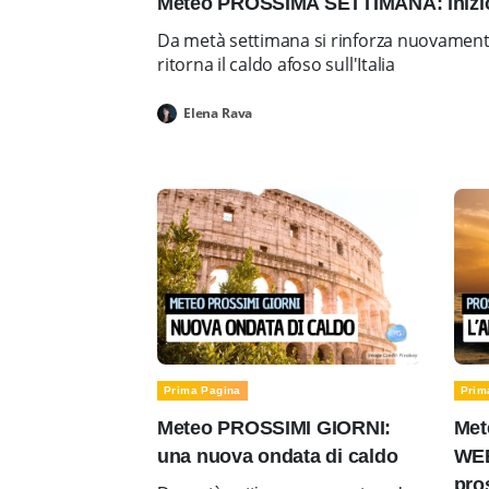
Meteo PROSSIMA SETTIMANA: inizio 
Da metà settimana si rinforza nuovamente 
ritorna il caldo afoso sull'Italia
Elena Rava
Prima Pagina
Prim
Meteo PROSSIMI GIORNI:
Met
una nuova ondata di caldo
WEE
pro