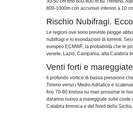
30-50 cm fino 600-800 m su Trentino, Alpi
800-1000m con accumuli inferiori a 10 c
Rischio Nubifragi. Ecc
Le regioni ove sono previste piogge abbon
nubifragi e /o esondazioni di torrenti. S
europeo ECMWF, la probabilità che le piog
venete, Lazio, Campania, alta Calabria ti
Venti forti e mareggiate
Il profondo vortice di bassa pressione c
Tirreno verso i Medio Adriatico e scatenare 
fino 70-80 km/ora su mari prossime le Isole 
daranno nuovo a mareggiate sulle coste o
Calabria tirrenica e del Nord della Sicilia.