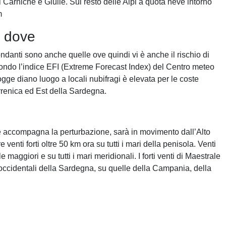
 Carniche e Giulie. Sul resto delle Alpi a quota neve intorno
m
o dove
danti sono anche quelle ove quindi vi è anche il rischio di
econdo l’indice EFI (Extreme Forecast Index) del Centro meteo
ge diano luogo a locali nubifragi è elevata per le coste
rrenica ed Est della Sardegna.
he accompagna la perturbazione, sarà in movimento dall’Alto
venti forti oltre 50 km ora su tutti i mari della penisola. Venti
maggiori e su tutti i mari meridionali. I forti venti di Maestrale
ccidentali della Sardegna, su quelle della Campania, della