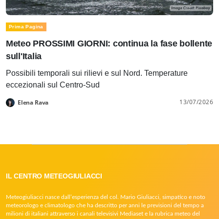
Prima Pagina
Meteo PROSSIMI GIORNI: continua la fase bollente
sull'Italia
Possibili temporali sui rilievi e sul Nord. Temperature
eccezionali sul Centro-Sud
13/07/2026
Elena Rava
IL CENTRO METEOGIULIACCI
Meteogiuliacci nasce dall’esperienza del col. Mario Giuliacci, simpatico e noto
meteorologo e climatologo che ha descritto per anni le previsioni del tempo a
milioni di italiani attraverso i canali televisivi Mediaset e la rubrica meteo del