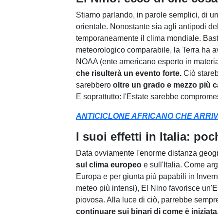
Stiamo parlando, in parole semplici, di u
orientale. Nonostante sia agli antipodi de
temporaneamente il clima mondiale. Basti 
meteorologico comparabile, la Terra ha avu
NOAA (ente americano esperto in materia
che risulterà un evento forte.
Ciò stareb
sarebbero
oltre un grado e mezzo più c
E soprattutto: l'Estate sarebbe comprom
ANTICICLONE AFRICANO CHE ARRIV
I suoi effetti in Italia: poc
Data ovviamente l'enorme distanza geogr
sul clima europeo
e sull'Italia. Come arg
Europa e per giunta più papabili in Inverno
meteo più intensi), El Nino favorisce un'
piovosa. Alla luce di ciò, parrebbe sempr
continuare sui binari di come è iniziata