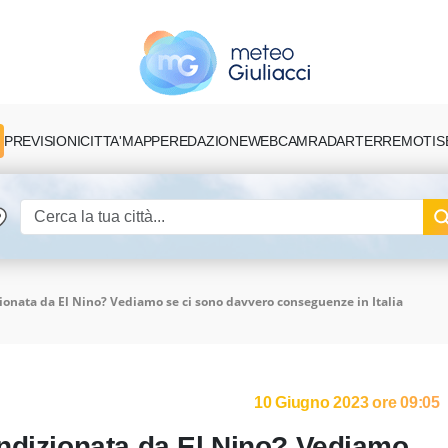
PREVISIONI
CITTA'
MAPPE
REDAZIONE
TERREMOTI
S
WEBCAM
RADAR
ionata da El Nino? Vediamo se ci sono davvero conseguenze in Italia
10 Giugno 2023 ore 09:05
ndizionata da El Nino? Vediamo