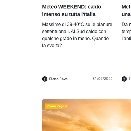
Meteo WEEKEND: caldo
Met
intenso su tutta l'Italia
una
Massime di 39-40°C sulle pianure
Da m
settentrionali. Al Sud caldo con
temp
qualche grado in meno. Quando
l'an
la svolta?
31/07/2026
Elena Rava
E
Prima Pagina