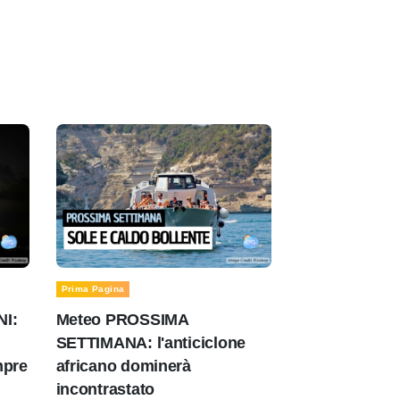
Prima Pagina
NI:
Meteo PROSSIMA
SETTIMANA: l'anticiclone
mpre
africano dominerà
incontrastato