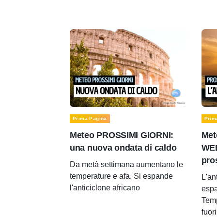
Prima Pagina
Prim
Meteo PROSSIMI GIORNI:
Met
una nuova ondata di caldo
WEE
pro
Da metà settimana aumentano le
temperature e afa. Si espande
L'an
l'anticiclone africano
espa
Temp
fuor