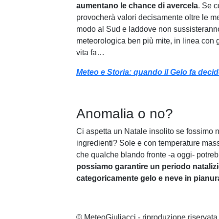
aumentano le chance di avercela
. Se c
provocherà valori decisamente oltre le me
modo al Sud e laddove non sussisterann
meteorologica ben più mite, in linea con g
vita fa…
Meteo e Storia: quando il Gelo fa decid
Anomalia o no?
Ci aspetta un Natale insolito se fossimo neg
ingredienti? Sole e con temperature massi
che qualche blando fronte -a oggi- potrebb
possiamo garantire un periodo natali
categoricamente gelo e neve in pianura
© MeteoGiuliacci - riproduzione riservata