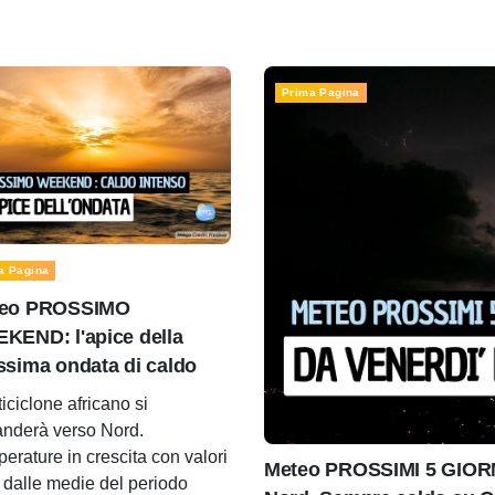
Prima Pagina
a Pagina
eo PROSSIMO
KEND: l'apice della
ssima ondata di caldo
ticiclone africano si
nderà verso Nord.
erature in crescita con valori
Meteo PROSSIMI 5 GIORNI
i dalle medie del periodo