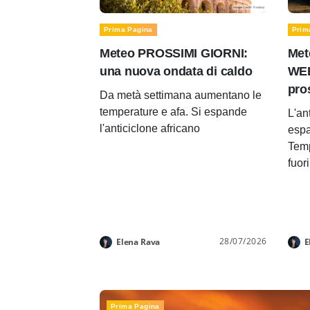
Prima Pagina
Prim
Meteo PROSSIMI GIORNI:
Met
una nuova ondata di caldo
WEE
pro
Da metà settimana aumentano le
temperature e afa. Si espande
L'an
l'anticiclone africano
espa
Temp
fuor
28/07/2026
Elena Rava
E
Prima Pagina