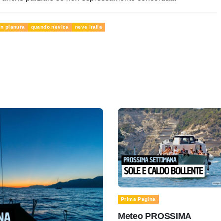
in pianura
quando nevica
neve Italia
Prima Pagina
Meteo PROSSIMA