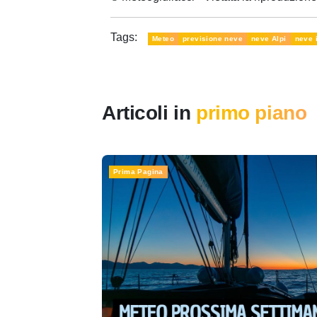
Tags:
Meteo
previsione neve
neve Alpi
neve 
Articoli in
primo piano
Prima Pagina