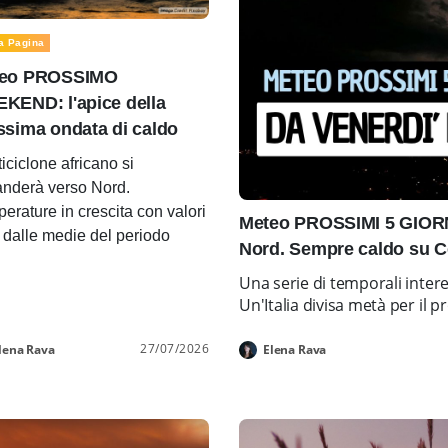
a Pagina
eo PROSSIMO
KEND: l'apice della
ssima ondata di caldo
ticiclone africano si
nderà verso Nord.
erature in crescita con valori
Meteo PROSSIMI 5 GIORNI
i dalle medie del periodo
Nord. Sempre caldo su C
Una serie di temporali inter
Un'Italia divisa metà per i
27/07/2026
lena Rava
Elena Rava