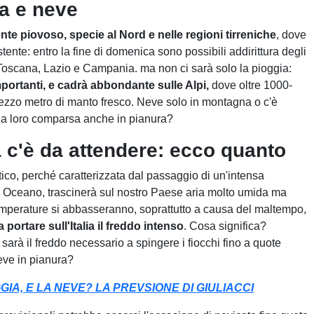
a e neve
te piovoso, specie al Nord e nelle regioni tirreniche
, dove
tente: entro la fine di domenica sono possibili addirittura degli
 Toscana, Lazio e Campania. ma non ci sarà solo la pioggia:
mportanti, e cadrà abbondante sulle Alpi,
dove oltre 1000-
mezzo metro di manto fresco. Neve solo in montagna o c'è
o la loro comparsa anche in pianura?
a c'è da attendere: ecco quanto
ico, perché caratterizzata dal passaggio di un'intensa
o Oceano, trascinerà sul nostro Paese aria molto umida ma
mperature si abbasseranno, soprattutto a causa del maltempo,
 portare sull'Italia il freddo intenso
. Cosa significa?
rà il freddo necessario a spingere i fiocchi fino a quote
eve in pianura?
IA, E LA NEVE? LA PREVSIONE DI GIULIACCI