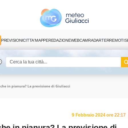
PREVISIONI
CITTA'
MAPPE
REDAZIONE
TERREMOTI
S
WEBCAM
RADAR
che in pianura? La previsione di Giuliacci
9 Febbraio 2024 ore 22:17
he in pianura? La previsione di