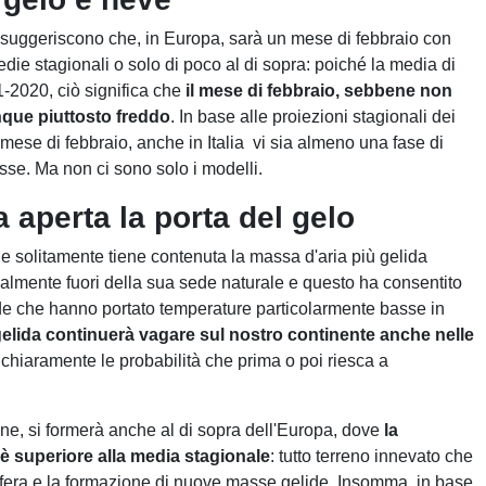
li suggeriscono che, in Europa, sarà un mese di febbraio con
die stagionali o solo di poco al di sopra: poiché la media di
1-2020, ciò significa che
il mese di febbraio, sebbene non
que piuttosto freddo
. In base alle proiezioni stagionali dei
 mese di febbraio, anche in Italia vi sia almeno una fase di
sse. Ma non ci sono solo i modelli.
ia aperta la porta del gelo
i che solitamente tiene contenuta la massa d'aria più gelida
ttualmente fuori della sua sede naturale e questo ha consentito
edde che hanno portato temperature particolarmente basse in
gelida continuerà vagare sul nostro continente anche nelle
chiaramente le probabilità che prima o poi riesca a
ane, si formerà anche al di sopra dell'Europa, dove
la
e è superiore alla media stagionale
: tutto terreno innevato che
mosfera e la formazione di nuove masse gelide. Insomma, in base