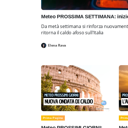
Meteo PROSSIMA SETTIMANA: inizio 
Da metà settimana si rinforza nuovamente 
ritorna il caldo afoso sull'Italia
Elena Rava
Prima Pagina
Prim
Meteo PROSSIMI GIORNI:
Met