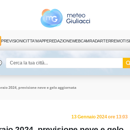
PREVISIONI
CITTA'
MAPPE
REDAZIONE
TERREMOTI
S
WEBCAM
RADAR
aio 2024, previsione neve e gelo aggiornata
13 Gennaio 2024 ore 13:03
aio 2024, previsione neve e gelo