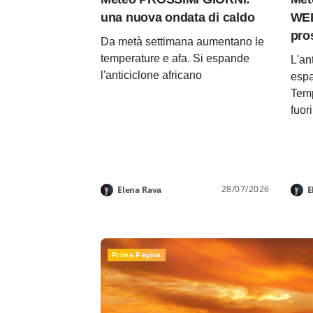
una nuova ondata di caldo
WEE
pro
Da metà settimana aumentano le
temperature e afa. Si espande
L'an
l'anticiclone africano
espa
Temp
fuor
28/07/2026
Elena Rava
E
Prima Pagina