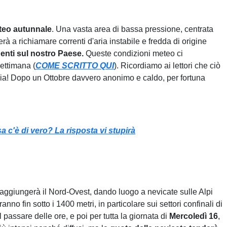
eteo autunnale
. Una vasta area di bassa pressione, centrata
rà a richiamare correnti d'aria instabile e fredda di origine
nenti sul nostro Paese.
Queste condizioni meteo ci
ettimana (
COME SCRITTO QUI
). Ricordiamo ai lettori che ciò
a! Dopo un Ottobre davvero anonimo e caldo, per fortuna
a c'è di vero? La risposta vi stupirà
ggiungerà il Nord-Ovest, dando luogo a nevicate sulle Alpi
ranno fin sotto i 1400 metri, in particolare sui settori confinali di
passare delle ore, e poi per tutta la giornata di
Mercoledì 16
,