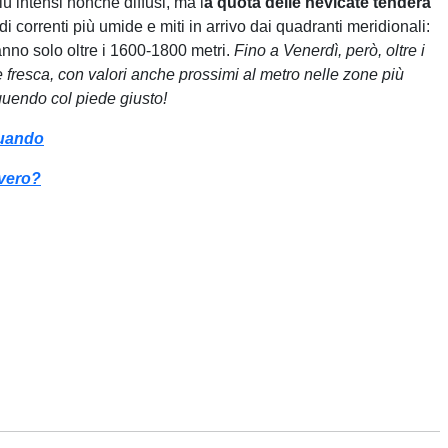
ù intensi nonché diffusi, ma l
a quota delle nevicate tenderà
i correnti più umide e miti in arrivo dai quadranti meridionali:
nno solo oltre i 1600-1800 metri.
Fino a Venerdì, però, oltre i
fresca, con valori anche prossimi al metro nelle zone più
uendo col piede giusto!
quando
 vero?