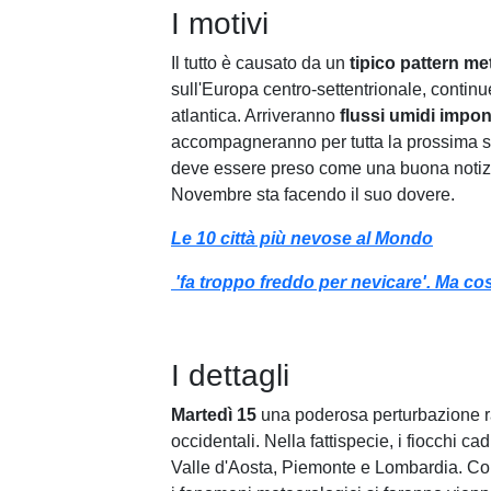
I motivi
Il tutto è causato da un
tipico pattern m
sull'Europa centro-settentrionale, continue
atlantica. Arriveranno
flussi umidi impo
accompagneranno per tutta la prossima s
deve essere preso come una buona notizi
Novembre sta facendo il suo dovere.
Le 10 città più nevose al Mondo
'fa troppo freddo per nevicare'. Ma cos
I dettagli
Martedì 15
una poderosa perturbazione ra
occidentali. Nella fattispecie, i fiocchi cad
Valle d'Aosta, Piemonte e Lombardia. Col 