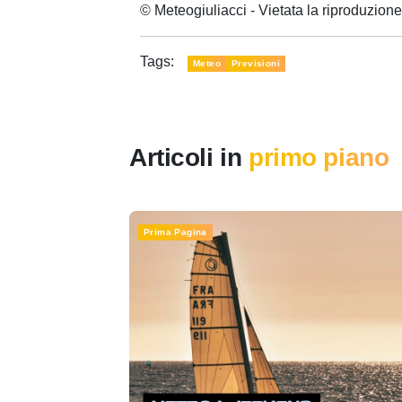
© Meteogiuliacci - Vietata la riproduzio
Tags:
Meteo
Previsioni
Articoli in
primo piano
Prima Pagina