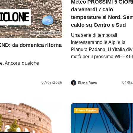
Meteo PROSSIMI 5 GIOR
da venerdì 7 calo
temperature al Nord. Se
caldo su Centro e Sud
Una serie di temporali
interesseranno le Alpi e la
D: da domenica ritorna
Pianura Padana. Un'Italia div
metà per il prossimo WEEK
ne. Ancora qualche
07/08/2026
04/08
Elena Rava
Prima Pagina