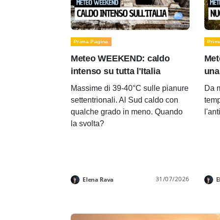
Prima Pagina
Prim
Meteo WEEKEND: caldo
Met
intenso su tutta l'Italia
una
Massime di 39-40°C sulle pianure
Da m
settentrionali. Al Sud caldo con
temp
qualche grado in meno. Quando
l'an
la svolta?
31/07/2026
Elena Rava
E