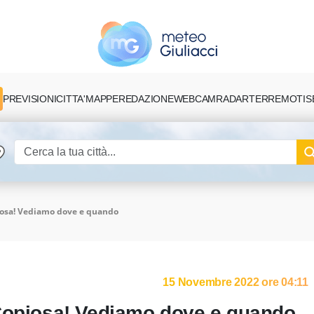
PREVISIONI
CITTA'
MAPPE
REDAZIONE
TERREMOTI
S
WEBCAM
RADAR
iosa! Vediamo dove e quando
15 Novembre 2022 ore 04:11
 Copiosa! Vediamo dove e quando