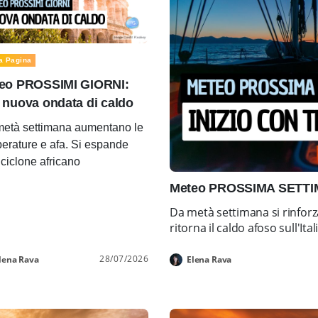
a Pagina
eo PROSSIMI GIORNI:
 nuova ondata di caldo
età settimana aumentano le
erature e afa. Si espande
ticiclone africano
Meteo PROSSIMA SETTIMA
Da metà settimana si rinforz
ritorna il caldo afoso sull'Ital
28/07/2026
lena Rava
Elena Rava