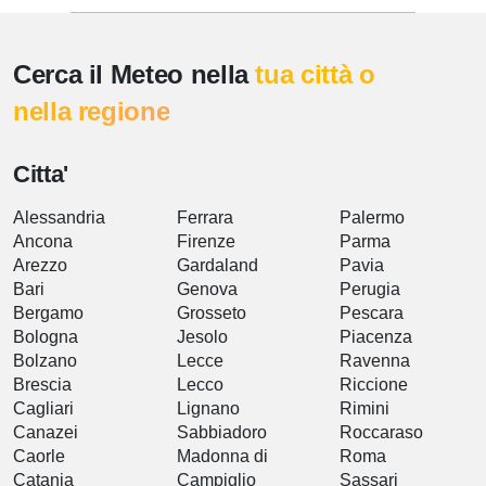
Cerca il Meteo nella
tua città o
nella regione
Citta'
Alessandria
Ferrara
Palermo
Ancona
Firenze
Parma
Arezzo
Gardaland
Pavia
Bari
Genova
Perugia
Bergamo
Grosseto
Pescara
Bologna
Jesolo
Piacenza
Bolzano
Lecce
Ravenna
Brescia
Lecco
Riccione
Cagliari
Lignano
Rimini
Canazei
Sabbiadoro
Roccaraso
Caorle
Madonna di
Roma
Catania
Campiglio
Sassari