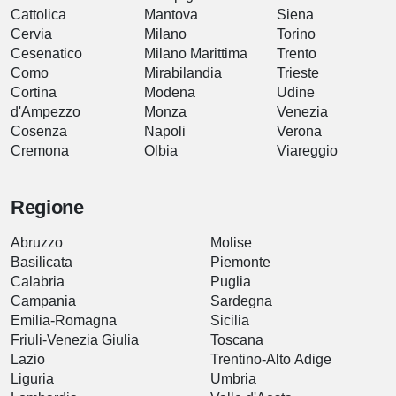
Cattolica
Mantova
Siena
Cervia
Milano
Torino
Cesenatico
Milano Marittima
Trento
Como
Mirabilandia
Trieste
Cortina
Modena
Udine
d'Ampezzo
Monza
Venezia
Cosenza
Napoli
Verona
Cremona
Olbia
Viareggio
Regione
Abruzzo
Molise
Basilicata
Piemonte
Calabria
Puglia
Campania
Sardegna
Emilia-Romagna
Sicilia
Friuli-Venezia Giulia
Toscana
Lazio
Trentino-Alto Adige
Liguria
Umbria