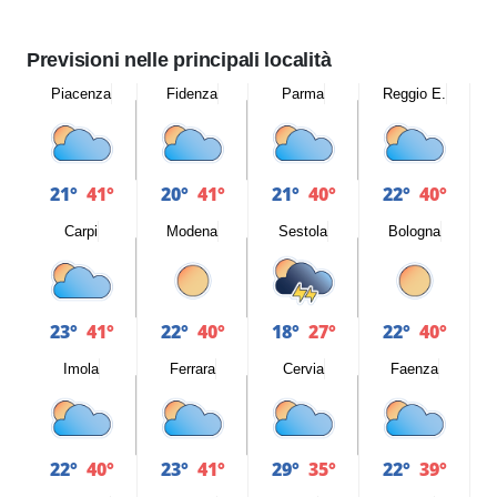
Previsioni nelle principali località
Piacenza
Fidenza
Parma
Reggio E.
21°
41°
20°
41°
21°
40°
22°
40°
Carpi
Modena
Sestola
Bologna
23°
41°
22°
40°
18°
27°
22°
40°
Imola
Ferrara
Cervia
Faenza
22°
40°
23°
41°
29°
35°
22°
39°