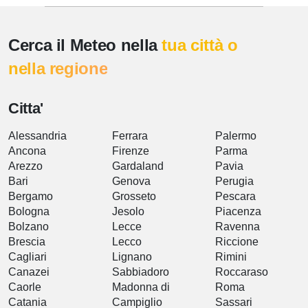
Cerca il Meteo nella
tua città o
nella regione
Citta'
Alessandria
Ferrara
Palermo
Ancona
Firenze
Parma
Arezzo
Gardaland
Pavia
Bari
Genova
Perugia
Bergamo
Grosseto
Pescara
Bologna
Jesolo
Piacenza
Bolzano
Lecce
Ravenna
Brescia
Lecco
Riccione
Cagliari
Lignano
Rimini
Canazei
Sabbiadoro
Roccaraso
Caorle
Madonna di
Roma
Catania
Campiglio
Sassari