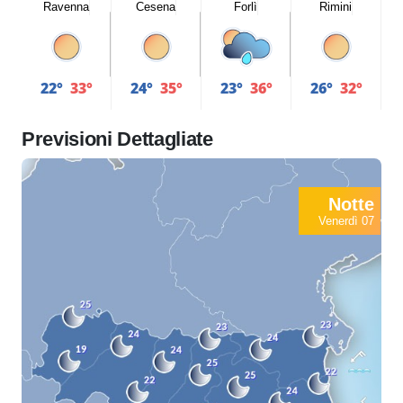
Ravenna
Cesena
Forlì
Rimini
22°
33°
24°
35°
23°
36°
26°
32°
Previsioni Dettagliate
Notte
Venerdì 07