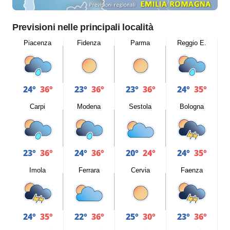
Previsioni nelle principali località
Piacenza
Fidenza
Parma
Reggio E.
24°
36°
23°
36°
23°
36°
24°
35°
Carpi
Modena
Sestola
Bologna
23°
36°
24°
36°
20°
24°
24°
35°
Imola
Ferrara
Cervia
Faenza
24°
35°
22°
36°
25°
30°
23°
36°