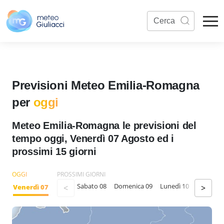
Previsioni Meteo Emilia-Romagna
per
oggi
Meteo Emilia-Romagna le previsioni del
tempo oggi, Venerdì 07 Agosto ed i
prossimi 15 giorni
OGGI
PROSSIMI GIORNI
Sabato 08
Domenica 09
Lunedì 10
Martedì 
Venerdì 07
<
>