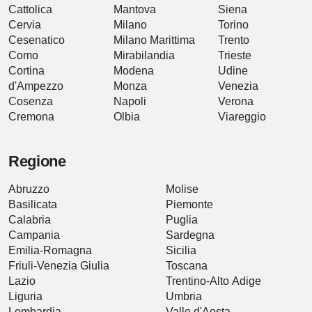
Cattolica
Mantova
Siena
Cervia
Milano
Torino
Cesenatico
Milano Marittima
Trento
Como
Mirabilandia
Trieste
Cortina
Modena
Udine
d'Ampezzo
Monza
Venezia
Cosenza
Napoli
Verona
Cremona
Olbia
Viareggio
Regione
Abruzzo
Molise
Basilicata
Piemonte
Calabria
Puglia
Campania
Sardegna
Emilia-Romagna
Sicilia
Friuli-Venezia Giulia
Toscana
Lazio
Trentino-Alto Adige
Liguria
Umbria
Lombardia
Valle d'Aosta