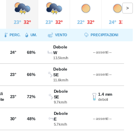
>
23°
32°
23°
32°
22°
32°
24°
33°
PERC.
UM.
VENTO
PRECIPITAZIONI
Debole
24°
68%
W
-- assenti --
13.5km/h
Debole
23°
66%
SE
-- assenti --
11.6km/h
Debole
li
1.4 mm
23°
72%
SE
ite
deboli
9.7km/h
Debole
30°
48%
E
-- assenti --
5.7km/h