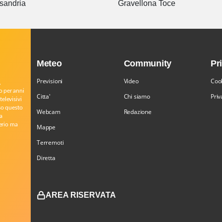
sandria
Gravellona Toce
Meteo
Community
Pr
Previsioni
Video
Cook
,
o per anni
Citta'
Chi siamo
Priv
televisivi
rso questo
Webcam
Redazione
a
serio ma
Mappe
Terremoti
Diretta
AREA RISERVATA