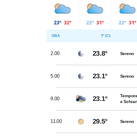
23°
32°
22°
31°
22°
31°
ORA
T° (C)
23.8°
2.00
Sereno
23.1°
5.00
Sereno
Tempora
23.1°
8.00
e Schiar
29.5°
11.00
Sereno