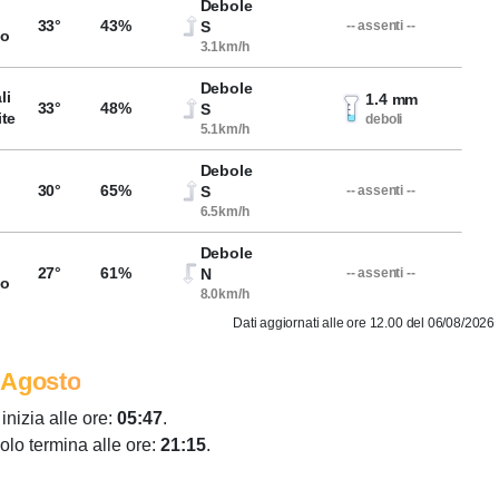
Debole
33°
43%
S
-- assenti --
so
3.1km/h
Debole
li
1.4 mm
33°
48%
S
ite
deboli
5.1km/h
Debole
30°
65%
S
-- assenti --
6.5km/h
Debole
27°
61%
N
-- assenti --
so
8.0km/h
Dati aggiornati alle ore 12.00 del 06/08/2026
 Agosto
 inizia alle ore:
05:47
.
colo termina alle ore:
21:15
.