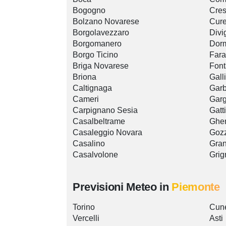
Bogogno
Cre
Bolzano Novarese
Cure
Borgolavezzaro
Divi
Borgomanero
Dorm
Borgo Ticino
Fara
Briga Novarese
Font
Briona
Gall
Caltignaga
Gar
Cameri
Garg
Carpignano Sesia
Gatt
Casalbeltrame
Ghe
Casaleggio Novara
Goz
Casalino
Gran
Casalvolone
Grig
Previsioni Meteo in
Piemonte
Torino
Cun
Vercelli
Asti