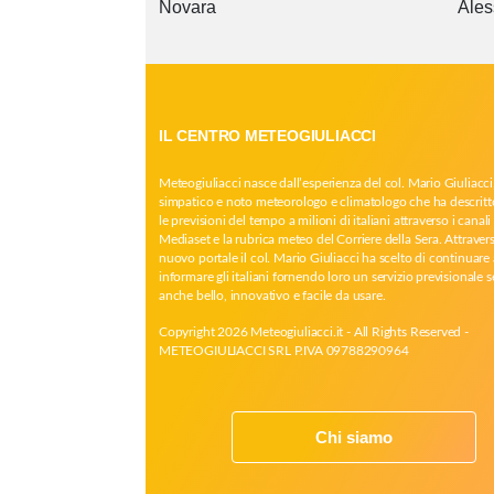
Novara
Ales
IL CENTRO METEOGIULIACCI
Meteogiuliacci nasce dall’esperienza del col. Mario Giuliacci
simpatico e noto meteorologo e climatologo che ha descritt
le previsioni del tempo a milioni di italiani attraverso i canali 
Mediaset e la rubrica meteo del Corriere della Sera. Attrave
nuovo portale il col. Mario Giuliacci ha scelto di continuare 
informare gli italiani fornendo loro un servizio previsionale 
anche bello, innovativo e facile da usare.
Copyright 2026 Meteogiuliacci.it - All Rights Reserved -
METEOGIULIACCI SRL P.IVA 09788290964
Chi siamo