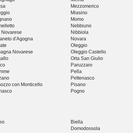
ssa
Mezzomerico
ggio
Miasino
gnano
Momo
elletto
Nebbiuno
 Novarese
Nibbiola
aneto d'Agogna
Novara
iate
Oleggio
bagna Novarese
Oleggio Castello
allo
Orta San Giulio
ico
Paruzzaro
mme
Pella
zano
Pettenasco
ozzo con Monticello
Pisano
nasco
Pogno
eo
Biella
Domodossola