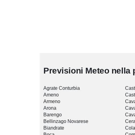
Previsioni Meteo nella 
Agrate Conturbia
Cast
Ameno
Cast
Armeno
Cava
Arona
Cava
Barengo
Cava
Bellinzago Novarese
Cer
Biandrate
Col
Boca
Com