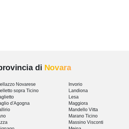
provincia di
Novara
ellazzo Novarese
Invorio
elletto sopra Ticino
Landiona
glietto
Lesa
glio d'Agogna
Maggiora
llirio
Mandello Vitta
ano
Marano Ticino
azza
Massino Visconti
ignago
Meina