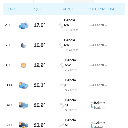
ORA
T° (C)
VENTO
PRECIPITAZIONI
Debole
17.6°
2.00
NW
-- assenti --
10.8km/h
Debole
16.8°
5.00
NW
-- assenti --
10.4km/h
Debole
19.9°
8.00
NW
-- assenti --
7.2km/h
Debole
26.1°
11.00
E
-- assenti --
5.2km/h
Debole
0.4 mm
26.9°
14.00
SE
isolate
5.9km/h
Debole
1.4 mm
23.2°
17.00
NE
deboli