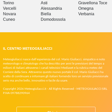
Torino
Asti
Gravellona Toce
Vercelli
Alessandria
Omegna
Novara
Biella
Verbania
Cuneo
Domodossola
IL CENTRO METEOGIULIACCI
Meteogiuliacci nasce dall’esperienza del col. Mario Giuliacci, simpatico e noto
meteorologo e climatologo che ha descritto per anni le previsioni del tempo a
milioni di italiani attraverso i canali televisivi Mediaset e la rubrica meteo del
Corriere della Sera. Attraverso questo nuovo portale il col. Mario Giuliacci ha
scelto di continuare a informare gli italiani fornendo loro un servizio previsionale
serio ma anche bello, innovativo e facile da usare.
Copyright 2026 Meteogiuliacci.it - All Rights Reserved - METEOGIULIACCI SRL
P.IVA 09788290964