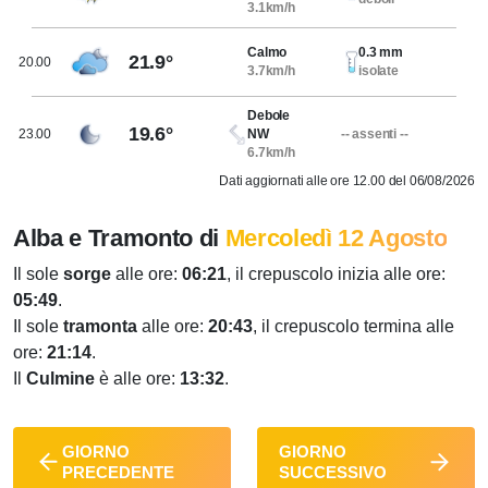
3.1km/h
Calmo
0.3 mm
21.9°
20.00
3.7km/h
isolate
Debole
19.6°
23.00
NW
-- assenti --
6.7km/h
Dati aggiornati alle ore 12.00 del 06/08/2026
Alba e Tramonto di
Mercoledì 12 Agosto
Il sole
sorge
alle ore:
06:21
, il crepuscolo inizia alle ore:
05:49
.
Il sole
tramonta
alle ore:
20:43
, il crepuscolo termina alle
ore:
21:14
.
Il
Culmine
è alle ore:
13:32
.
GIORNO
GIORNO
PRECEDENTE
SUCCESSIVO