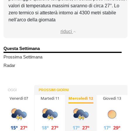
valori di temperatura massimi saranno di circa 27°. Lo
zero termico si attesterà intorno ai 4300 metri stabile
nell'arco della giornata
riduci
Questa Settimana
Prossima Settimana
Radar
OGGI
PROSSIMI GIORNI
Venerdì 07
Lunedì 10
Martedì 11
Mercoledì 12
Giovedì 13
15°
17°
27°
26°
18°
27°
17°
27°
17°
29°