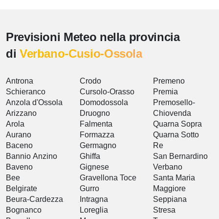
Previsioni Meteo nella provincia
di
Verbano-Cusio-Ossola
Antrona
Crodo
Premeno
Schieranco
Cursolo-Orasso
Premia
Anzola d'Ossola
Domodossola
Premosello-
Arizzano
Druogno
Chiovenda
Arola
Falmenta
Quarna Sopra
Aurano
Formazza
Quarna Sotto
Baceno
Germagno
Re
Bannio Anzino
Ghiffa
San Bernardino
Baveno
Gignese
Verbano
Bee
Gravellona Toce
Santa Maria
Belgirate
Gurro
Maggiore
Beura-Cardezza
Intragna
Seppiana
Bognanco
Loreglia
Stresa