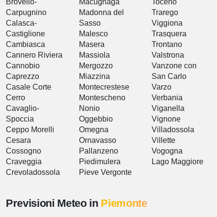
Brovello-
Macugnaga
Toceno
Carpugnino
Madonna del
Trarego
Calasca-
Sasso
Viggiona
Castiglione
Malesco
Trasquera
Cambiasca
Masera
Trontano
Cannero Riviera
Massiola
Valstrona
Cannobio
Mergozzo
Vanzone con
Caprezzo
Miazzina
San Carlo
Casale Corte
Montecrestese
Varzo
Cerro
Montescheno
Verbania
Cavaglio-
Nonio
Viganella
Spoccia
Oggebbio
Vignone
Ceppo Morelli
Omegna
Villadossola
Cesara
Ornavasso
Villette
Cossogno
Pallanzeno
Vogogna
Craveggia
Piedimulera
Lago Maggiore
Crevoladossola
Pieve Vergonte
Previsioni Meteo in
Piemonte