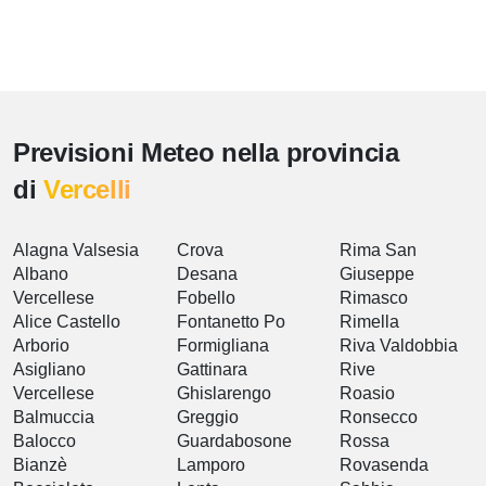
Previsioni Meteo nella provincia
di
Vercelli
Alagna Valsesia
Crova
Rima San
Albano
Desana
Giuseppe
Vercellese
Fobello
Rimasco
Alice Castello
Fontanetto Po
Rimella
Arborio
Formigliana
Riva Valdobbia
Asigliano
Gattinara
Rive
Vercellese
Ghislarengo
Roasio
Balmuccia
Greggio
Ronsecco
Balocco
Guardabosone
Rossa
Bianzè
Lamporo
Rovasenda