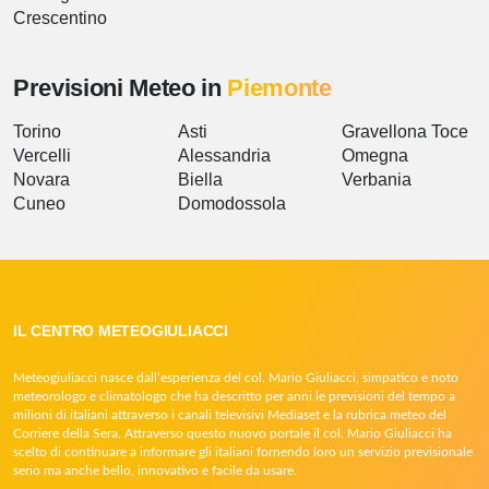
Crescentino
Previsioni Meteo in
Piemonte
Torino
Asti
Gravellona Toce
Vercelli
Alessandria
Omegna
Novara
Biella
Verbania
Cuneo
Domodossola
IL CENTRO METEOGIULIACCI
Meteogiuliacci nasce dall’esperienza del col. Mario Giuliacci, simpatico e noto
meteorologo e climatologo che ha descritto per anni le previsioni del tempo a
milioni di italiani attraverso i canali televisivi Mediaset e la rubrica meteo del
Corriere della Sera. Attraverso questo nuovo portale il col. Mario Giuliacci ha
scelto di continuare a informare gli italiani fornendo loro un servizio previsionale
serio ma anche bello, innovativo e facile da usare.