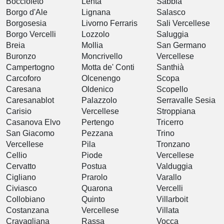
Boccioleto
Lenta
Sabbia
Borgo d'Ale
Lignana
Salasco
Borgosesia
Livorno Ferraris
Sali Vercellese
Borgo Vercelli
Lozzolo
Saluggia
Breia
Mollia
San Germano
Buronzo
Moncrivello
Vercellese
Campertogno
Motta de' Conti
Santhià
Carcoforo
Olcenengo
Scopa
Caresana
Oldenico
Scopello
Caresanablot
Palazzolo
Serravalle Sesia
Carisio
Vercellese
Stroppiana
Casanova Elvo
Pertengo
Tricerro
San Giacomo
Pezzana
Trino
Vercellese
Pila
Tronzano
Cellio
Piode
Vercellese
Cervatto
Postua
Valduggia
Cigliano
Prarolo
Varallo
Civiasco
Quarona
Vercelli
Collobiano
Quinto
Villarboit
Costanzana
Vercellese
Villata
Cravagliana
Rassa
Vocca