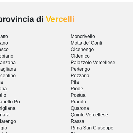
provincia di
Vercelli
atto
Moncrivello
iano
Motta de' Conti
asco
Olcenengo
obiano
Oldenico
tanzana
Palazzolo Vercellese
agliana
Pertengo
centino
Pezzana
va
Pila
ana
Piode
llo
Postua
anetto Po
Prarolo
igliana
Quarona
inara
Quinto Vercellese
larengo
Rassa
gio
Rima San Giuseppe