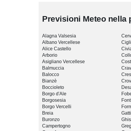
Previsioni Meteo nella 
Alagna Valsesia
Cerv
Albano Vercellese
Cigl
Alice Castello
Civi
Arborio
Coll
Asigliano Vercellese
Cos
Balmuccia
Crav
Balocco
Cres
Bianzè
Cro
Boccioleto
Des
Borgo d'Ale
Fobe
Borgosesia
Font
Borgo Vercelli
Form
Breia
Gatt
Buronzo
Ghis
Campertogno
Greg