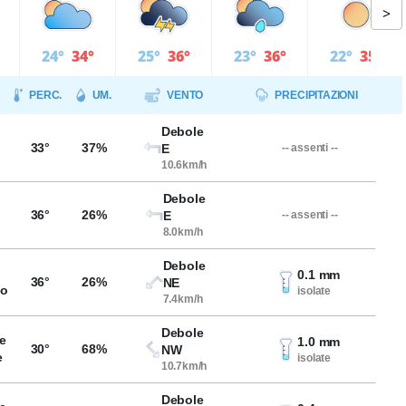
>
24°
34°
25°
36°
23°
36°
22°
35°
PERC.
UM.
VENTO
PRECIPITAZIONI
Debole
33°
37%
E
-- assenti --
10.6km/h
Debole
36°
26%
E
-- assenti --
8.0km/h
Debole
0.1 mm
36°
26%
NE
so
isolate
7.4km/h
Debole
e
1.0 mm
30°
68%
NW
e
isolate
10.7km/h
Debole