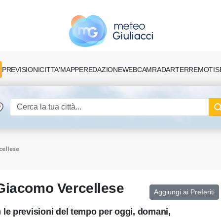
PREVISIONI
CITTA'
MAPPE
REDAZIONE
TERREMOTI
S
WEBCAM
RADAR
cellese
Giacomo Vercellese
Aggiungi ai Preferiti
le previsioni del tempo per oggi, domani,