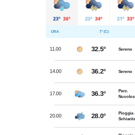
23°
36°
23°
34°
21°
33°
ORA
T° (C)
32.5°
11.00
Sereno
36.2°
14.00
Sereno
Parz.
36.3°
17.00
Nuvolo
Pioggia 
28.0°
20.00
Schiarit