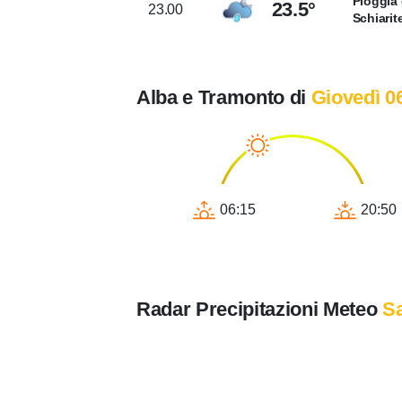
Pioggia 
23.5°
23.00
Schiarit
Alba e Tramonto di
Giovedì 0
06:15
20:50
Radar Precipitazioni Meteo
S