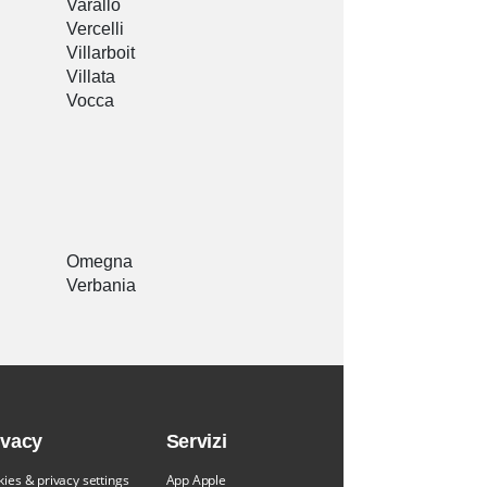
Varallo
Vercelli
Villarboit
Villata
Vocca
Omegna
Verbania
ivacy
Servizi
ies & privacy settings
App Apple