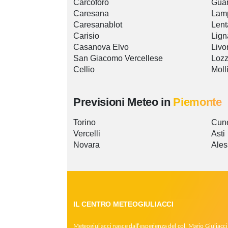
Carcoforo
Gua
Caresana
Lam
Caresanablot
Lent
Carisio
Lig
Casanova Elvo
Livo
San Giacomo Vercellese
Lozz
Cellio
Moll
Previsioni Meteo in
Piemonte
Torino
Cun
Vercelli
Asti
Novara
Ales
IL CENTRO METEOGIULIACCI
Meteogiuliacci nasce dall’esperienza del col. Mario Giuliacci