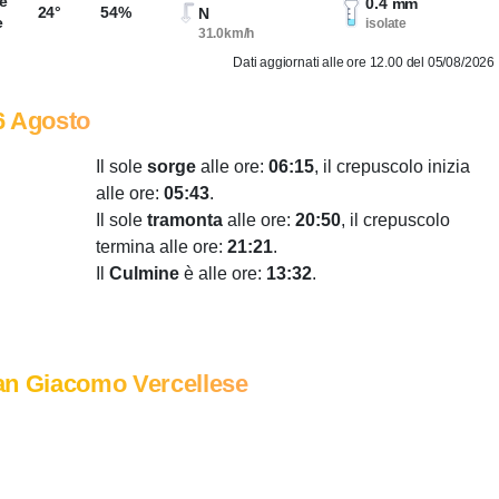
e
0.4 mm
24°
54%
N
e
isolate
31.0km/h
Dati aggiornati alle ore 12.00 del 05/08/2026
6 Agosto
Il sole
sorge
alle ore:
06:15
, il crepuscolo inizia
alle ore:
05:43
.
Il sole
tramonta
alle ore:
20:50
, il crepuscolo
termina alle ore:
21:21
.
Il
Culmine
è alle ore:
13:32
.
an Giacomo Vercellese