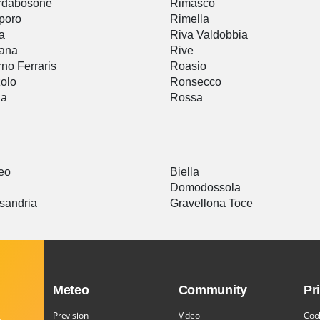
rdabosone
Rimasco
poro
Rimella
a
Riva Valdobbia
nana
Rive
rno Ferraris
Roasio
olo
Ronsecco
ia
Rossa
eo
Biella
Domodossola
sandria
Gravellona Toce
Meteo
Community
Pr
Previsioni
Video
Cook
,