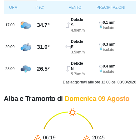
ORA
T° (C)
VENTO
PRECIPITAZIONI
Debole
0.1 mm
34.7°
17.00
S
isolate
4.9km/h
Debole
0.3 mm
31.0°
20.00
E
isolate
3.5km/h
Debole
0.4 mm
26.5°
23.00
N
isolate
5.7km/h
Dati aggiornati alle ore 12.00 del 08/08/2026
Alba e Tramonto di
Domenica 09 Agosto
06:19
20:45