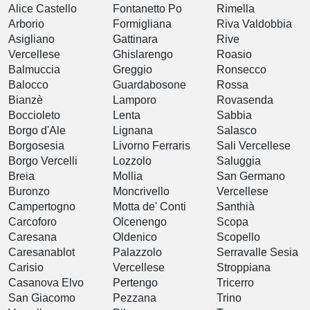
Alice Castello
Fontanetto Po
Rimella
Arborio
Formigliana
Riva Valdobbia
Asigliano
Gattinara
Rive
Vercellese
Ghislarengo
Roasio
Balmuccia
Greggio
Ronsecco
Balocco
Guardabosone
Rossa
Bianzè
Lamporo
Rovasenda
Boccioleto
Lenta
Sabbia
Borgo d'Ale
Lignana
Salasco
Borgosesia
Livorno Ferraris
Sali Vercellese
Borgo Vercelli
Lozzolo
Saluggia
Breia
Mollia
San Germano
Buronzo
Moncrivello
Vercellese
Campertogno
Motta de' Conti
Santhià
Carcoforo
Olcenengo
Scopa
Caresana
Oldenico
Scopello
Caresanablot
Palazzolo
Serravalle Sesia
Carisio
Vercellese
Stroppiana
Casanova Elvo
Pertengo
Tricerro
San Giacomo
Pezzana
Trino