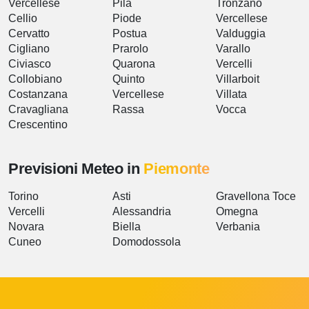
Vercellese
Pila
Tronzano
Cellio
Piode
Vercellese
Cervatto
Postua
Valduggia
Cigliano
Prarolo
Varallo
Civiasco
Quarona
Vercelli
Collobiano
Quinto
Villarboit
Costanzana
Vercellese
Villata
Cravagliana
Rassa
Vocca
Crescentino
Previsioni Meteo in
Piemonte
Torino
Asti
Gravellona Toce
Vercelli
Alessandria
Omegna
Novara
Biella
Verbania
Cuneo
Domodossola