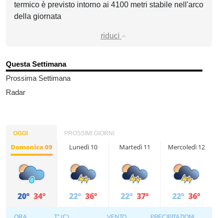
termico è previsto intorno ai 4100 metri stabile nell'arco
della giornata
riduci
Questa Settimana
Prossima Settimana
Radar
OGGI
PROSSIMI GIORNI
Domenica 09
Lunedì 10
Martedì 11
Mercoledì 12
20°
34°
22°
36°
22°
37°
22°
36°
ORA
T° (C)
VENTO
PRECIPITAZIONI