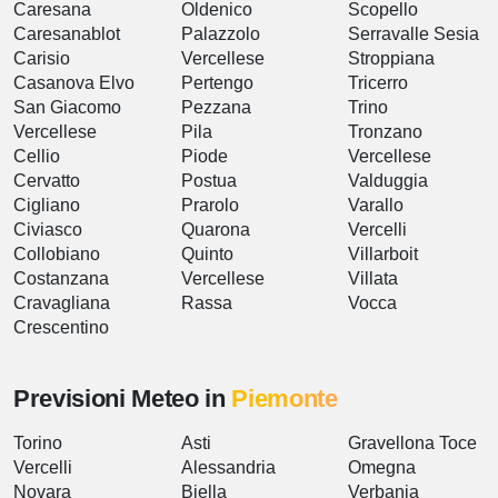
Caresana
Oldenico
Scopello
Caresanablot
Palazzolo
Serravalle Sesia
Carisio
Vercellese
Stroppiana
Casanova Elvo
Pertengo
Tricerro
San Giacomo
Pezzana
Trino
Vercellese
Pila
Tronzano
Cellio
Piode
Vercellese
Cervatto
Postua
Valduggia
Cigliano
Prarolo
Varallo
Civiasco
Quarona
Vercelli
Collobiano
Quinto
Villarboit
Costanzana
Vercellese
Villata
Cravagliana
Rassa
Vocca
Crescentino
Previsioni Meteo in
Piemonte
Torino
Asti
Gravellona Toce
Vercelli
Alessandria
Omegna
Novara
Biella
Verbania