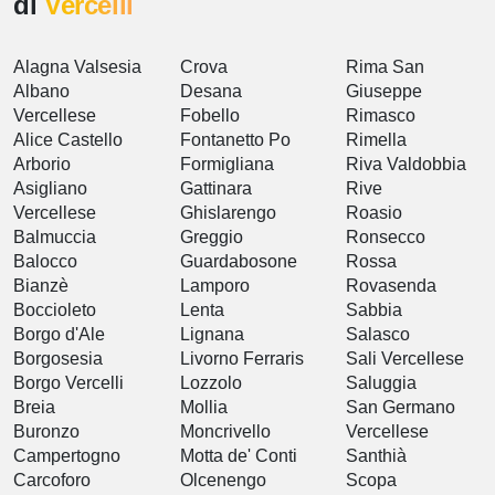
di
Vercelli
Alagna Valsesia
Crova
Rima San
Albano
Desana
Giuseppe
Vercellese
Fobello
Rimasco
Alice Castello
Fontanetto Po
Rimella
Arborio
Formigliana
Riva Valdobbia
Asigliano
Gattinara
Rive
Vercellese
Ghislarengo
Roasio
Balmuccia
Greggio
Ronsecco
Balocco
Guardabosone
Rossa
Bianzè
Lamporo
Rovasenda
Boccioleto
Lenta
Sabbia
Borgo d'Ale
Lignana
Salasco
Borgosesia
Livorno Ferraris
Sali Vercellese
Borgo Vercelli
Lozzolo
Saluggia
Breia
Mollia
San Germano
Buronzo
Moncrivello
Vercellese
Campertogno
Motta de' Conti
Santhià
Carcoforo
Olcenengo
Scopa