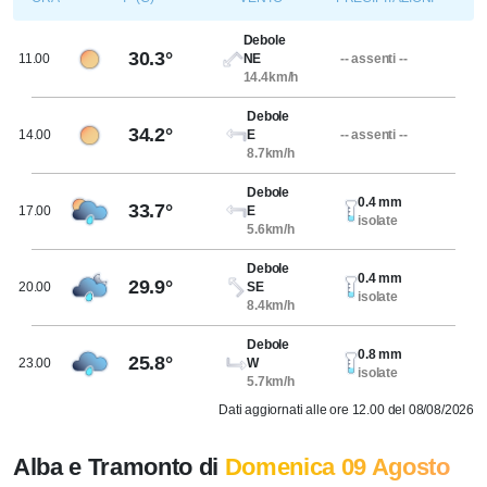
Debole
30.3°
11.00
NE
-- assenti --
14.4km/h
Debole
34.2°
14.00
E
-- assenti --
8.7km/h
Debole
0.4 mm
33.7°
17.00
E
isolate
5.6km/h
Debole
0.4 mm
29.9°
20.00
SE
isolate
8.4km/h
Debole
0.8 mm
25.8°
23.00
W
isolate
5.7km/h
Dati aggiornati alle ore 12.00 del 08/08/2026
Alba e Tramonto di
Domenica 09 Agosto