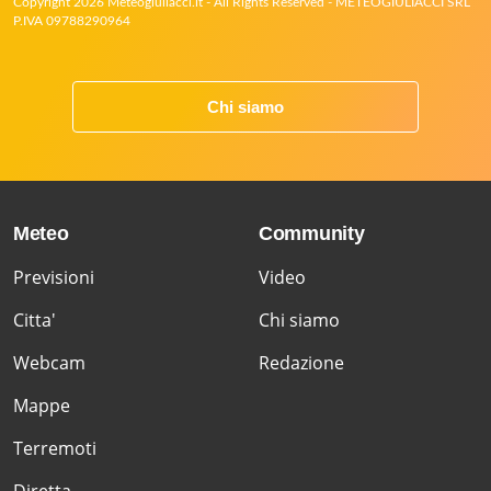
Copyright 2026 Meteogiuliacci.it - All Rights Reserved - METEOGIULIACCI SRL
P.IVA 09788290964
Chi siamo
Meteo
Community
Previsioni
Video
Citta'
Chi siamo
Webcam
Redazione
Mappe
Terremoti
Diretta