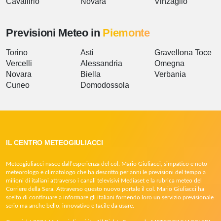
Cavallirio
Novara
Vinzaglio
Previsioni Meteo in
Piemonte
Torino
Asti
Gravellona Toce
Vercelli
Alessandria
Omegna
Novara
Biella
Verbania
Cuneo
Domodossola
IL CENTRO METEOGIULIACCI
Meteogiuliacci nasce dall’esperienza del col. Mario Giuliacci, simpatico e noto
meteorologo e climatologo che ha descritto per anni le previsioni del tempo a
milioni di italiani attraverso i canali televisivi Mediaset e la rubrica meteo del
Corriere della Sera. Attraverso questo nuovo portale il col. Mario Giuliacci ha
scelto di continuare a informare gli italiani fornendo loro un servizio previsionale
serio ma anche bello, innovativo e facile da usare.