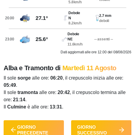
5.8km/h
Debole
2.7 mm
27.1°
20.00
N
deboli
8.2km/h
Debole
25.6°
23.00
NE
-- assenti --
11.6km/h
Dati aggiornati alle ore 12.00 del 08/08/2026
Alba e Tramonto di
Martedì 11 Agosto
Il sole
sorge
alle ore:
06:20
, il crepuscolo inizia alle ore:
05:49
.
Il sole
tramonta
alle ore:
20:42
, il crepuscolo termina alle
ore:
21:14
.
Il
Culmine
è alle ore:
13:31
.
GIORNO
GIORNO
PRECEDENTE
SUCCESSIVO