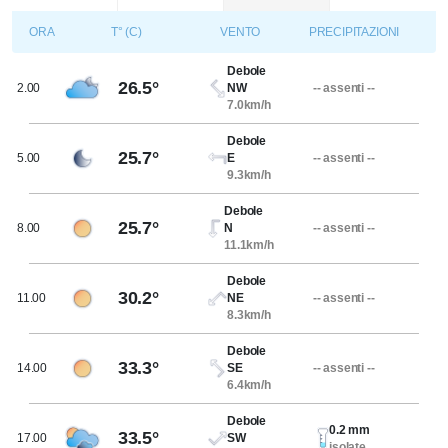
ORA
T° (C)
VENTO
PRECIPITAZIONI
Debole
26.5°
2.00
NW
-- assenti --
7.0km/h
Debole
25.7°
5.00
E
-- assenti --
9.3km/h
Debole
25.7°
8.00
N
-- assenti --
11.1km/h
Debole
30.2°
11.00
NE
-- assenti --
8.3km/h
Debole
33.3°
14.00
SE
-- assenti --
6.4km/h
Debole
0.2 mm
33.5°
17.00
SW
isolate