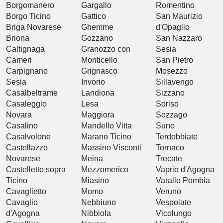
Borgomanero
Gargallo
Romentino
Borgo Ticino
Gattico
San Maurizio
Briga Novarese
Ghemme
d'Opaglio
Briona
Gozzano
San Nazzaro
Caltignaga
Granozzo con
Sesia
Cameri
Monticello
San Pietro
Carpignano
Grignasco
Mosezzo
Sesia
Invorio
Sillavengo
Casalbeltrame
Landiona
Sizzano
Casaleggio
Lesa
Soriso
Novara
Maggiora
Sozzago
Casalino
Mandello Vitta
Suno
Casalvolone
Marano Ticino
Terdobbiate
Castellazzo
Massino Visconti
Tornaco
Novarese
Meina
Trecate
Castelletto sopra
Mezzomerico
Vaprio d'Agogna
Ticino
Miasino
Varallo Pombia
Cavaglietto
Momo
Veruno
Cavaglio
Nebbiuno
Vespolate
d'Agogna
Nibbiola
Vicolungo