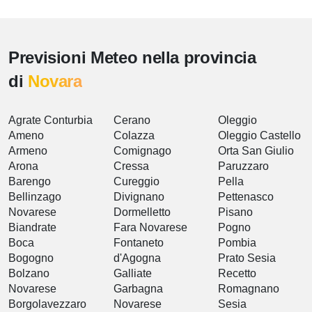
Previsioni Meteo nella provincia
di
Novara
Agrate Conturbia
Cerano
Oleggio
Ameno
Colazza
Oleggio Castello
Armeno
Comignago
Orta San Giulio
Arona
Cressa
Paruzzaro
Barengo
Cureggio
Pella
Bellinzago
Divignano
Pettenasco
Novarese
Dormelletto
Pisano
Biandrate
Fara Novarese
Pogno
Boca
Fontaneto
Pombia
Bogogno
d'Agogna
Prato Sesia
Bolzano
Galliate
Recetto
Novarese
Garbagna
Romagnano
Borgolavezzaro
Novarese
Sesia