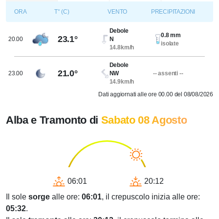
ORA
T° (C)
VENTO
PRECIPITAZIONI
Debole
0.8 mm
23.1°
20.00
N
isolate
14.8km/h
Debole
21.0°
23.00
NW
-- assenti --
14.9km/h
Dati aggiornati alle ore 00.00 del 08/08/2026
Alba e Tramonto di
Sabato 08 Agosto
06:01
20:12
Il sole
sorge
alle ore:
06:01
, il crepuscolo inizia alle ore:
05:32
.