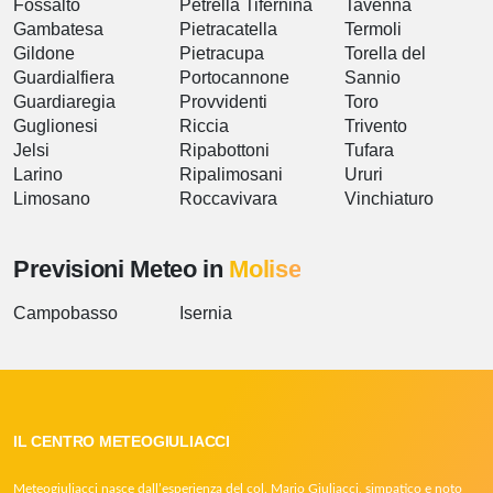
Fossalto
Petrella Tifernina
Tavenna
Gambatesa
Pietracatella
Termoli
Gildone
Pietracupa
Torella del
Guardialfiera
Portocannone
Sannio
Guardiaregia
Provvidenti
Toro
Guglionesi
Riccia
Trivento
Jelsi
Ripabottoni
Tufara
Larino
Ripalimosani
Ururi
Limosano
Roccavivara
Vinchiaturo
Previsioni Meteo in
Molise
Campobasso
Isernia
IL CENTRO METEOGIULIACCI
Meteogiuliacci nasce dall’esperienza del col. Mario Giuliacci, simpatico e noto