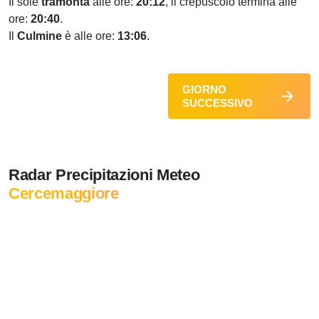
Il sole
tramonta
alle ore:
20:12
, il crepuscolo termina alle
ore:
20:40
.
Il
Culmine
è alle ore:
13:06
.
GIORNO
SUCCESSIVO
Radar Precipitazioni Meteo
Cercemaggiore