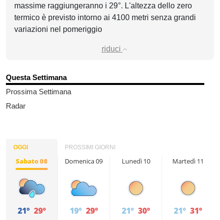
massime raggiungeranno i 29°. L'altezza dello zero
termico è previsto intorno ai 4100 metri senza grandi
variazioni nel pomeriggio
riduci
Questa Settimana
Prossima Settimana
Radar
OGGI
PROSSIMI GIORNI
Sabato 08
Domenica 09
Lunedì 10
Martedì 11
21°
29°
19°
29°
21°
30°
21°
31°