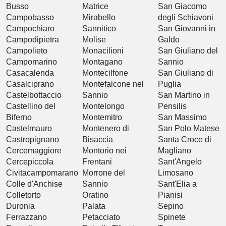
Busso
Matrice
San Giacomo
Campobasso
Mirabello
degli Schiavoni
Campochiaro
Sannitico
San Giovanni in
Campodipietra
Molise
Galdo
Campolieto
Monacilioni
San Giuliano del
Campomarino
Montagano
Sannio
Casacalenda
Montecilfone
San Giuliano di
Casalciprano
Montefalcone nel
Puglia
Castelbottaccio
Sannio
San Martino in
Castellino del
Montelongo
Pensilis
Biferno
Montemitro
San Massimo
Castelmauro
Montenero di
San Polo Matese
Castropignano
Bisaccia
Santa Croce di
Cercemaggiore
Montorio nei
Magliano
Cercepiccola
Frentani
Sant'Angelo
Civitacampomarano
Morrone del
Limosano
Colle d'Anchise
Sannio
Sant'Elia a
Colletorto
Oratino
Pianisi
Duronia
Palata
Sepino
Ferrazzano
Petacciato
Spinete