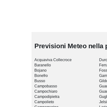
Previsioni Meteo nella 
Acquaviva Collecroce
Duro
Baranello
Ferr
Bojano
Foss
Bonefro
Gam
Busso
Gild
Campobasso
Guar
Campochiaro
Guar
Campodipietra
Gugl
Campolieto
Jelsi