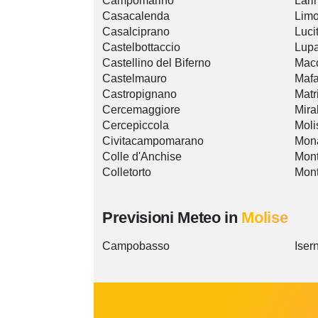
Campomarino
Lari
Casacalenda
Lim
Casalciprano
Luci
Castelbottaccio
Lup
Castellino del Biferno
Macc
Castelmauro
Mafa
Castropignano
Matr
Cercemaggiore
Mira
Cercepiccola
Moli
Civitacampomarano
Mona
Colle d'Anchise
Mon
Colletorto
Mont
Previsioni Meteo in
Molise
Campobasso
Iser