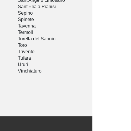
Sant'Angelo Limosano
Sant'Elia a Pianisi
Sepino
Spinete
Tavenna
Termoli
Torella del Sannio
Toro
Trivento
Tufara
Ururi
Vinchiaturo