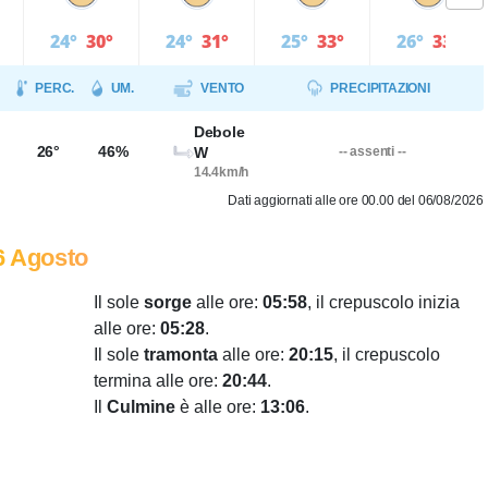
24°
30°
24°
31°
25°
33°
26°
33°
PERC.
UM.
VENTO
PRECIPITAZIONI
Debole
26°
46%
W
-- assenti --
14.4km/h
Dati aggiornati alle ore 00.00 del 06/08/2026
6 Agosto
Il sole
sorge
alle ore:
05:58
, il crepuscolo inizia
alle ore:
05:28
.
Il sole
tramonta
alle ore:
20:15
, il crepuscolo
termina alle ore:
20:44
.
Il
Culmine
è alle ore:
13:06
.