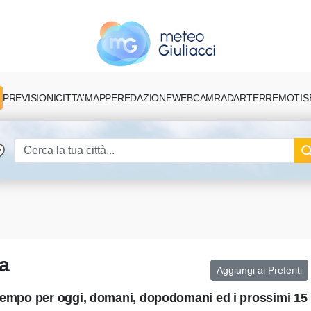
PREVISIONI
CITTA'
MAPPE
REDAZIONE
TERREMOTI
S
WEBCAM
RADAR
a
Aggiungi ai Preferiti
l tempo per oggi, domani, dopodomani ed i prossimi 15