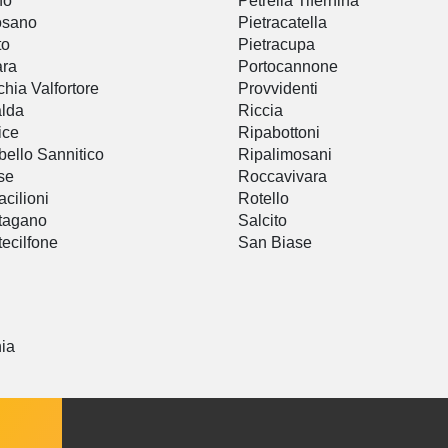
no
Petrella Tifernina
osano
Pietracatella
to
Pietracupa
ara
Portocannone
hia Valfortore
Provvidenti
lda
Riccia
ice
Ripabottoni
bello Sannitico
Ripalimosani
se
Roccavivara
cilioni
Rotello
tagano
Salcito
ecilfone
San Biase
nia