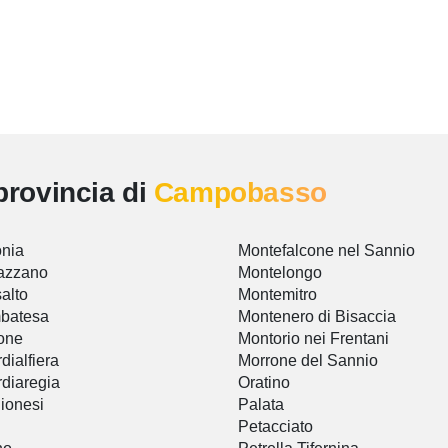
provincia di
Campobasso
nia
Montefalcone nel Sannio
azzano
Montelongo
alto
Montemitro
batesa
Montenero di Bisaccia
one
Montorio nei Frentani
dialfiera
Morrone del Sannio
diaregia
Oratino
ionesi
Palata
Petacciato