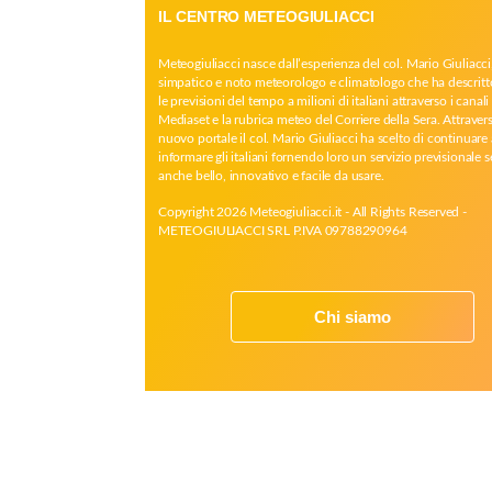
IL CENTRO METEOGIULIACCI
Meteogiuliacci nasce dall’esperienza del col. Mario Giuliacci
simpatico e noto meteorologo e climatologo che ha descritt
le previsioni del tempo a milioni di italiani attraverso i canali 
Mediaset e la rubrica meteo del Corriere della Sera. Attrave
nuovo portale il col. Mario Giuliacci ha scelto di continuare 
informare gli italiani fornendo loro un servizio previsionale 
anche bello, innovativo e facile da usare.
Copyright 2026 Meteogiuliacci.it - All Rights Reserved -
METEOGIULIACCI SRL P.IVA 09788290964
Chi siamo