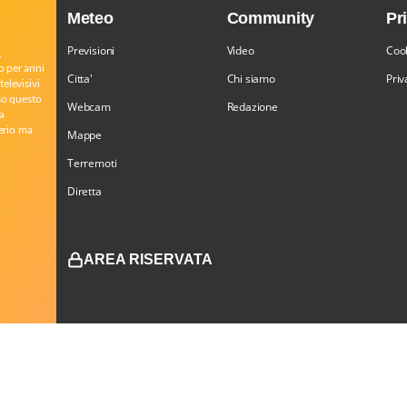
Meteo
Community
Pr
Previsioni
Video
Cook
,
o per anni
Citta'
Chi siamo
Priv
televisivi
rso questo
Webcam
Redazione
a
serio ma
Mappe
Terremoti
Diretta
AREA RISERVATA