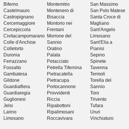
Biferno
Montemitro
San Massimo
Castelmauro
Montenero di
San Polo Matese
Castropignano
Bisaccia
Santa Croce di
Cercemaggiore
Montorio nei
Magliano
Cercepiccola
Frentani
Sant'Angelo
Civitacampomarano
Morrone del
Limosano
Colle d'Anchise
Sannio
Sant'Elia a
Colletorto
Oratino
Pianisi
Duronia
Palata
Sepino
Ferrazzano
Petacciato
Spinete
Fossalto
Petrella Tifernina
Tavenna
Gambatesa
Pietracatella
Termoli
Gildone
Pietracupa
Torella del
Guardialfiera
Portocannone
Sannio
Guardiaregia
Provvidenti
Toro
Guglionesi
Riccia
Trivento
Jelsi
Ripabottoni
Tufara
Larino
Ripalimosani
Ururi
Limosano
Roccavivara
Vinchiaturo