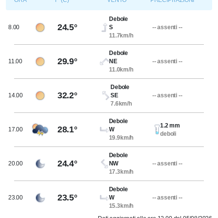
ORA
T° (C)
VENTO
PRECIPITAZIONI
Debole
24.5°
8.00
S
-- assenti --
11.7km/h
Debole
29.9°
11.00
NE
-- assenti --
11.0km/h
Debole
32.2°
14.00
SE
-- assenti --
7.6km/h
Debole
1.2 mm
28.1°
17.00
W
deboli
19.9km/h
Debole
24.4°
20.00
NW
-- assenti --
17.3km/h
Debole
23.5°
23.00
W
-- assenti --
15.3km/h