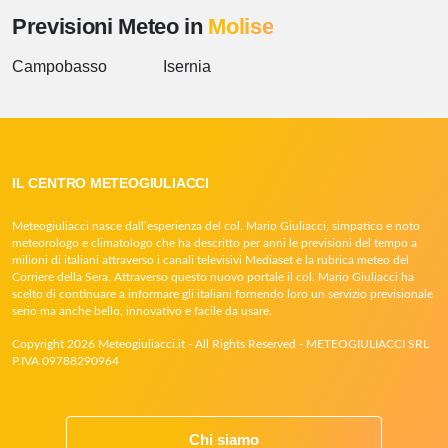
Previsioni Meteo in
Molise
Campobasso
Isernia
IL CENTRO METEOGIULIACCI
Meteogiuliacci nasce dall’esperienza del col. Mario Giuliacci, simpatico e noto
meteorologo e climatologo che ha descritto per anni le previsioni del tempo a
milioni di italiani attraverso i canali televisivi Mediaset e la rubrica meteo del
Corriere della Sera. Attraverso questo nuovo portale il col. Mario Giuliacci ha
scelto di continuare a informare gli italiani fornendo loro un servizio previsionale
serio ma anche bello, innovativo e facile da usare.
Copyright 2026 Meteogiuliacci.it - All Rights Reserved - METEOGIULIACCI SRL
P.IVA 09788290964
Chi siamo