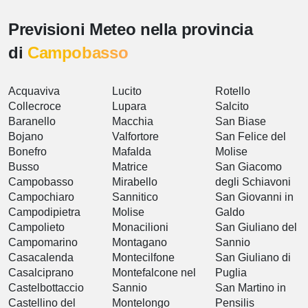
Previsioni Meteo nella provincia
di
Campobasso
Acquaviva
Lucito
Rotello
Collecroce
Lupara
Salcito
Baranello
Macchia
San Biase
Bojano
Valfortore
San Felice del
Bonefro
Mafalda
Molise
Busso
Matrice
San Giacomo
Campobasso
Mirabello
degli Schiavoni
Campochiaro
Sannitico
San Giovanni in
Campodipietra
Molise
Galdo
Campolieto
Monacilioni
San Giuliano del
Campomarino
Montagano
Sannio
Casacalenda
Montecilfone
San Giuliano di
Casalciprano
Montefalcone nel
Puglia
Castelbottaccio
Sannio
San Martino in
Castellino del
Montelongo
Pensilis