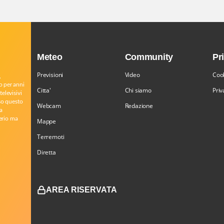
Meteo
Community
Pr
Previsioni
Video
Cook
,
o per anni
Citta'
Chi siamo
Priv
televisivi
rso questo
Webcam
Redazione
a
serio ma
Mappe
Terremoti
Diretta
AREA RISERVATA