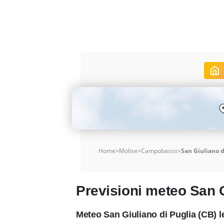
Home
>
Molise
>
Campobasso
>
San Giuliano d
Previsioni meteo San G
Meteo San Giuliano di Puglia (CB) 