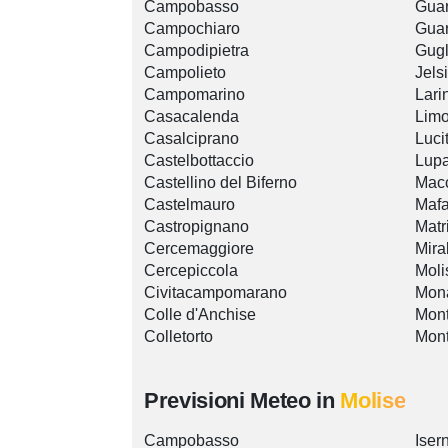
Campobasso
Guar
Campochiaro
Guar
Campodipietra
Gugl
Campolieto
Jelsi
Campomarino
Lari
Casacalenda
Lim
Casalciprano
Luci
Castelbottaccio
Lup
Castellino del Biferno
Macc
Castelmauro
Mafa
Castropignano
Matr
Cercemaggiore
Mira
Cercepiccola
Moli
Civitacampomarano
Mona
Colle d'Anchise
Mon
Colletorto
Mont
Previsioni Meteo in
Molise
Campobasso
Iser