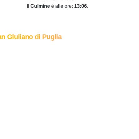
Il
Culmine
è alle ore:
13:06
.
n Giuliano di Puglia