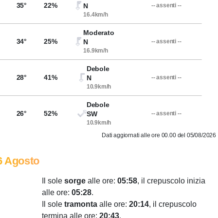
35°
22%
N
-- assenti --
16.4km/h
Moderato
34°
25%
N
-- assenti --
16.9km/h
Debole
28°
41%
N
-- assenti --
10.9km/h
Debole
26°
52%
SW
-- assenti --
10.9km/h
Dati aggiornati alle ore 00.00 del 05/08/2026
6 Agosto
Il sole
sorge
alle ore:
05:58
, il crepuscolo inizia
alle ore:
05:28
.
Il sole
tramonta
alle ore:
20:14
, il crepuscolo
termina alle ore:
20:43
.