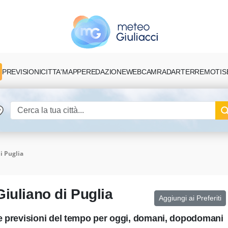
PREVISIONI
CITTA'
MAPPE
REDAZIONE
TERREMOTI
S
WEBCAM
RADAR
i Puglia
iuliano di Puglia
Aggiungi ai Preferiti
le previsioni del tempo per oggi, domani, dopodomani