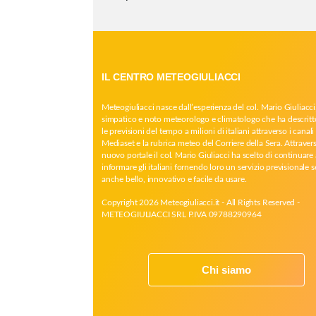
IL CENTRO METEOGIULIACCI
Meteogiuliacci nasce dall’esperienza del col. Mario Giuliacci
simpatico e noto meteorologo e climatologo che ha descritt
le previsioni del tempo a milioni di italiani attraverso i canali 
Mediaset e la rubrica meteo del Corriere della Sera. Attrave
nuovo portale il col. Mario Giuliacci ha scelto di continuare 
informare gli italiani fornendo loro un servizio previsionale 
anche bello, innovativo e facile da usare.
Copyright 2026 Meteogiuliacci.it - All Rights Reserved -
METEOGIULIACCI SRL P.IVA 09788290964
Chi siamo