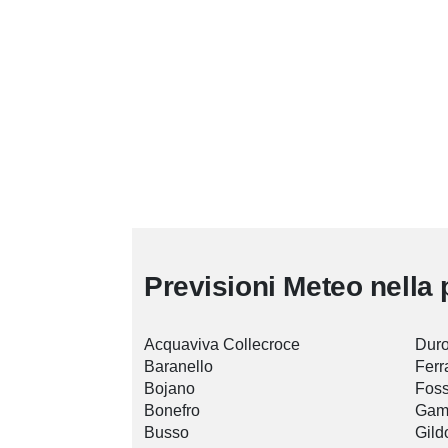
Previsioni Meteo nella 
Acquaviva Collecroce
Duro
Baranello
Ferr
Bojano
Foss
Bonefro
Gam
Busso
Gild