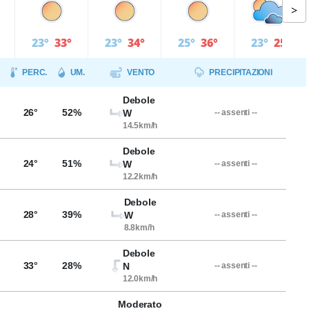
>
23°
33°
23°
34°
25°
36°
23°
25°
PERC.
UM.
VENTO
PRECIPITAZIONI
Debole
26°
52%
W
-- assenti --
14.5km/h
Debole
24°
51%
W
-- assenti --
12.2km/h
Debole
28°
39%
W
-- assenti --
8.8km/h
Debole
33°
28%
N
-- assenti --
12.0km/h
Moderato