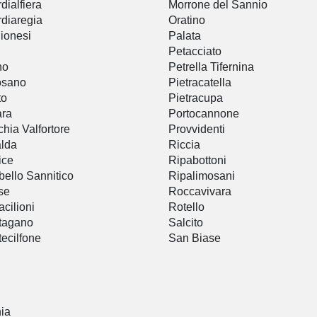
dialfiera
Morrone del Sannio
diaregia
Oratino
ionesi
Palata
Petacciato
no
Petrella Tifernina
osano
Pietracatella
to
Pietracupa
ara
Portocannone
hia Valfortore
Provvidenti
lda
Riccia
ice
Ripabottoni
bello Sannitico
Ripalimosani
se
Roccavivara
cilioni
Rotello
tagano
Salcito
ecilfone
San Biase
nia