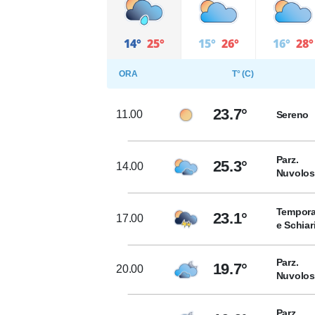
14°
25°
15°
26°
16°
28°
ORA
T° (C)
23.7°
11.00
Sereno
Parz.
25.3°
14.00
Nuvolo
Tempora
23.1°
17.00
e Schiar
Parz.
19.7°
20.00
Nuvolo
Parz.