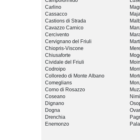
Campoformido
Luse
Carlino
Magn
Cassacco
Maj
Castions di Strada
Malb
Cavazzo Carnico
Man
Cercivento
Mar
Cervignano del Friuli
Mart
Chiopris-Viscone
Mere
Chiusaforte
Mog
Cividale del Friuli
Moi
Codroipo
Mon
Colloredo di Monte Albano
Mort
Comeglians
Mor
Corno di Rosazzo
Muzz
Coseano
Nimi
Dignano
Oso
Dogna
Ova
Drenchia
Pag
Enemonzo
Pala