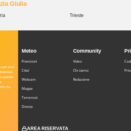
zia Giulia
zia
Trieste
Meteo
Community
Pr
Previsioni
Video
Cook
,
o per anni
Citta'
Chi siamo
Priv
televisivi
rso questo
Webcam
Redazione
a
serio ma
Mappe
Terremoti
Diretta
AREA RISERVATA