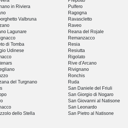
vera
Prepotto
ano in Riviera
Pulfero
ano
Ragogna
orghetto Valbruna
Ravascletto
zano
Raveo
ano Lagunare
Reana del Rojale
ignacco
Remanzacco
to di Tomba
Resia
gio Udinese
Resiutta
macco
Rigolato
tenars
Rive d'Arcano
egliano
Rivignano
uzzo
Ronchis
ana del Turgnano
Ruda
s
San Daniele del Friuli
ppo
San Giorgio di Nogaro
ro
San Giovanni al Natisone
nacco
San Leonardo
zzolo dello Stella
San Pietro al Natisone