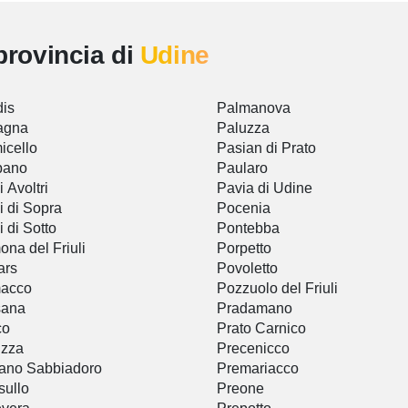
provincia di
Udine
is
Palmanova
agna
Paluzza
icello
Pasian di Prato
bano
Paularo
i Avoltri
Pavia di Udine
i di Sopra
Pocenia
i di Sotto
Pontebba
na del Friuli
Porpetto
ars
Povoletto
macco
Pozzuolo del Friuli
sana
Pradamano
co
Prato Carnico
izza
Precenicco
ano Sabbiadoro
Premariacco
sullo
Preone