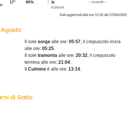
17°
90%
N
-- assenti --
so
6.5km/h
Dati aggiornati alle ore 12.00 del 07/08/2026
 Agosto
Il sole
sorge
alle ore:
05:57
, il crepuscolo inizia
alle ore:
05:25
.
Il sole
tramonta
alle ore:
20:32
, il crepuscolo
termina alle ore:
21:04
.
Il
Culmine
è alle ore:
13:14
.
rni di Sotto