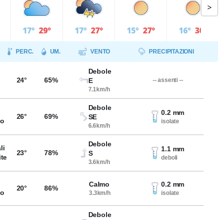
>
17°
29°
17°
27°
15°
27°
16°
30°
PERC.
UM.
VENTO
PRECIPITAZIONI
Debole
24°
65%
E
-- assenti --
7.1km/h
Debole
0.2 mm
26°
69%
SE
so
isolate
6.6km/h
Debole
li
1.1 mm
23°
78%
S
ite
deboli
3.6km/h
Calmo
0.2 mm
20°
86%
so
3.3km/h
isolate
Debole