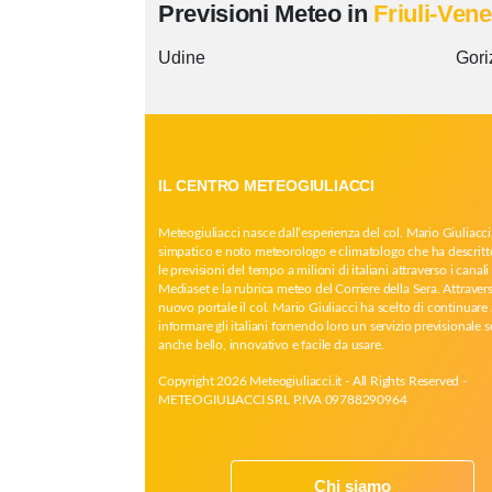
Previsioni Meteo in
Friuli-Vene
Udine
Gori
IL CENTRO METEOGIULIACCI
Meteogiuliacci nasce dall’esperienza del col. Mario Giuliacci
simpatico e noto meteorologo e climatologo che ha descritt
le previsioni del tempo a milioni di italiani attraverso i canali 
Mediaset e la rubrica meteo del Corriere della Sera. Attrave
nuovo portale il col. Mario Giuliacci ha scelto di continuare 
informare gli italiani fornendo loro un servizio previsionale 
anche bello, innovativo e facile da usare.
Copyright 2026 Meteogiuliacci.it - All Rights Reserved -
METEOGIULIACCI SRL P.IVA 09788290964
Chi siamo