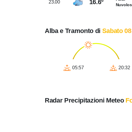
16.6°
23.00
Nuvolo
Alba e Tramonto di
Sabato 08
05:57
20:32
Radar Precipitazioni Meteo
Fo