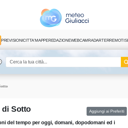
PREVISIONI
CITTA'
MAPPE
REDAZIONE
TERREMOTI
S
WEBCAM
RADAR
Sotto
 di Sotto
Aggiungi ai Preferiti
ioni del tempo per oggi, domani, dopodomani ed i