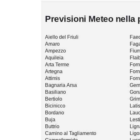
Previsioni Meteo nella 
Aiello del Friuli
Faed
Amaro
Fag
Ampezzo
Fium
Aquileia
Flai
Arta Terme
Forn
Artegna
Forn
Attimis
Forn
Bagnaria Arsa
Gemo
Basiliano
Gon
Bertiolo
Gri
Bicinicco
Lati
Bordano
Lau
Buja
Lest
Buttrio
Lign
Camino al Tagliamento
Ligo