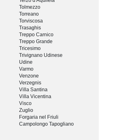
Terzo d'Aquileia
Tolmezzo
Torreano
Torviscosa
Trasaghis
Treppo Carnico
Treppo Grande
Tricesimo
Trivignano Udinese
Udine
Varmo
Venzone
Verzegnis
Villa Santina
Villa Vicentina
Visco
Zuglio
Forgaria nel Friuli
Campolongo Tapogliano