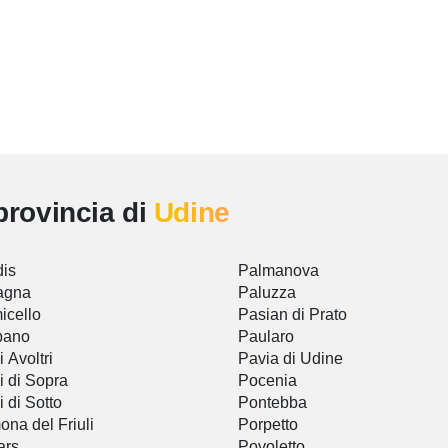
provincia di
Udine
is
Palmanova
agna
Paluzza
icello
Pasian di Prato
bano
Paularo
i Avoltri
Pavia di Udine
i di Sopra
Pocenia
i di Sotto
Pontebba
na del Friuli
Porpetto
ars
Povoletto