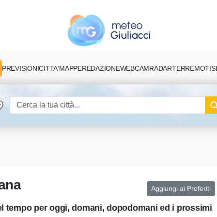
PREVISIONI
CITTA'
MAPPE
REDAZIONE
TERREMOTI
S
WEBCAM
RADAR
sana
Aggiungi ai Preferiti
del tempo per oggi, domani, dopodomani ed i prossimi