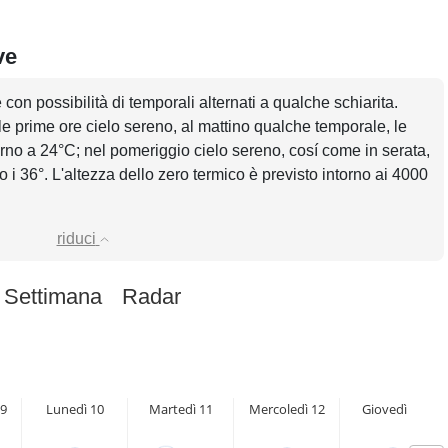
ve
con possibilità di temporali alternati a qualche schiarita.
le prime ore cielo sereno, al mattino qualche temporale, le
rno a 24°C; nel pomeriggio cielo sereno, cosí come in serata,
 36°. L'altezza dello zero termico è previsto intorno ai 4000
riduci
 Settimana
Radar
9
Lunedì 10
Martedì 11
Mercoledì 12
Giovedì 13