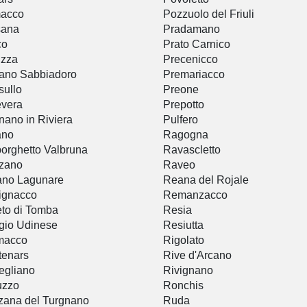
macco
Pozzuolo del Friuli
sana
Pradamano
co
Prato Carnico
izza
Precenicco
ano Sabbiadoro
Premariacco
sullo
Preone
vera
Prepotto
ano in Riviera
Pulfero
ano
Ragogna
orghetto Valbruna
Ravascletto
zano
Raveo
ano Lagunare
Reana del Rojale
ignacco
Remanzacco
to di Tomba
Resia
gio Udinese
Resiutta
macco
Rigolato
tenars
Rive d'Arcano
egliano
Rivignano
uzzo
Ronchis
ana del Turgnano
Ruda