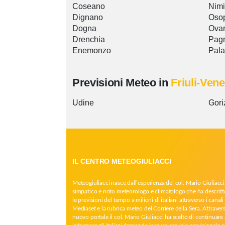
Coseano
Nimi
Dignano
Oso
Dogna
Ova
Drenchia
Pag
Enemonzo
Pala
Previsioni Meteo in
Friuli-Vene
Udine
Gori
IL CENTRO METEOGIULIACCI
Meteogiuliacci nasce dall’esperienza del col. Mario Giuliacci
simpatico e noto meteorologo e climatologo che ha descritt
le previsioni del tempo a milioni di italiani attraverso i canali 
Mediaset e la rubrica meteo del Corriere della Sera. Attrave
nuovo portale il col. Mario Giuliacci ha scelto di continuare 