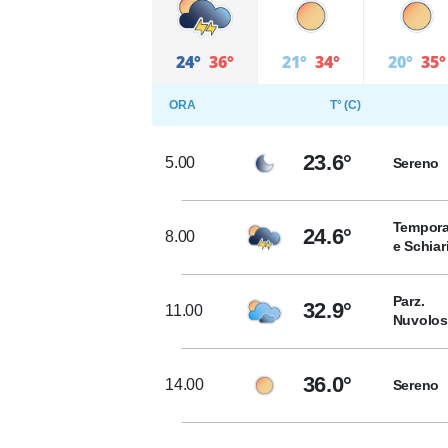
24°
36°
21°
34°
20°
35°
ORA
T° (C)
23.6°
5.00
Sereno
Tempora
24.6°
8.00
e Schiar
Parz.
32.9°
11.00
Nuvolo
36.0°
14.00
Sereno