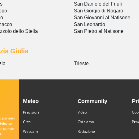
s
San Daniele del Friuli
ppo
San Giorgio di Nogaro
ro
San Giovanni al Natisone
nacco
San Leonardo
zzolo dello Stella
San Pietro al Natisone
zia Giulia
zia
Trieste
Meteo
Community
Pr
Previsioni
Video
Cook
,
o per anni
Citta'
Chi siamo
Priv
televisivi
rso questo
Webcam
Redazione
a