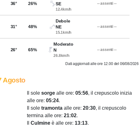
36°
26%
SE
-- assenti --
12.4km/h
Debole
31°
48%
NE
-- assenti --
15.1km/h
Moderato
26°
65%
N
-- assenti --
26.8km/h
Dati aggiornati alle ore 12.00 del 06/08/2026
7 Agosto
Il sole
sorge
alle ore:
05:56
, il crepuscolo inizia
alle ore:
05:24
.
Il sole
tramonta
alle ore:
20:30
, il crepuscolo
termina alle ore:
21:02
.
Il
Culmine
è alle ore:
13:13
.