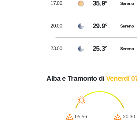
35.9°
17.00
Sereno
29.9°
20.00
Sereno
25.3°
23.00
Sereno
Alba e Tramonto di
Venerdì 0
05:56
20:30