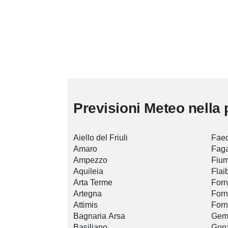
Previsioni Meteo nella 
Aiello del Friuli
Faed
Amaro
Fag
Ampezzo
Fium
Aquileia
Flai
Arta Terme
Forn
Artegna
Forn
Attimis
Forn
Bagnaria Arsa
Gemo
Basiliano
Gon