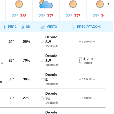
>
22°
36°
23°
37°
22°
37°
23°
39°
PERC.
UM.
VENTO
PRECIPITAZIONI
Debole
24°
56%
SW
-- assenti --
15.5km/h
Debole
li
2.5 mm
26°
70%
SW
ite
deboli
10.0km/h
Debole
33°
36%
E
-- assenti --
so
19.6km/h
Debole
36°
27%
SE
-- assenti --
14.3km/h
Debole