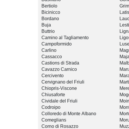
Bertiolo
Gri
Bicinicco
Lati
Bordano
Lau
Buja
Lest
Buttrio
Lign
Camino al Tagliamento
Ligo
Campoformido
Luse
Carlino
Magn
Cassacco
Maj
Castions di Strada
Malb
Cavazzo Carnico
Man
Cercivento
Mar
Cervignano del Friuli
Mart
Chiopris-Viscone
Mere
Chiusaforte
Mog
Cividale del Friuli
Moi
Codroipo
Mon
Colloredo di Monte Albano
Mort
Comeglians
Mor
Corno di Rosazzo
Muzz