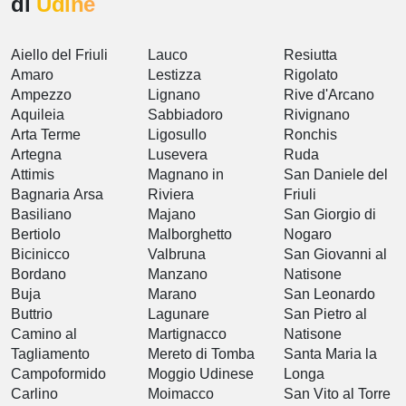
di
Udine
Aiello del Friuli
Lauco
Resiutta
Amaro
Lestizza
Rigolato
Ampezzo
Lignano
Rive d'Arcano
Aquileia
Sabbiadoro
Rivignano
Arta Terme
Ligosullo
Ronchis
Artegna
Lusevera
Ruda
Attimis
Magnano in
San Daniele del
Bagnaria Arsa
Riviera
Friuli
Basiliano
Majano
San Giorgio di
Bertiolo
Malborghetto
Nogaro
Bicinicco
Valbruna
San Giovanni al
Bordano
Manzano
Natisone
Buja
Marano
San Leonardo
Buttrio
Lagunare
San Pietro al
Camino al
Martignacco
Natisone
Tagliamento
Mereto di Tomba
Santa Maria la
Campoformido
Moggio Udinese
Longa
Carlino
Moimacco
San Vito al Torre