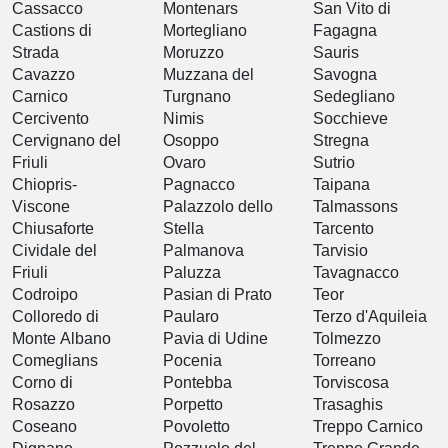
Cassacco
Montenars
San Vito di
Castions di
Mortegliano
Fagagna
Strada
Moruzzo
Sauris
Cavazzo
Muzzana del
Savogna
Carnico
Turgnano
Sedegliano
Cercivento
Nimis
Socchieve
Cervignano del
Osoppo
Stregna
Friuli
Ovaro
Sutrio
Chiopris-
Pagnacco
Taipana
Viscone
Palazzolo dello
Talmassons
Chiusaforte
Stella
Tarcento
Cividale del
Palmanova
Tarvisio
Friuli
Paluzza
Tavagnacco
Codroipo
Pasian di Prato
Teor
Colloredo di
Paularo
Terzo d'Aquileia
Monte Albano
Pavia di Udine
Tolmezzo
Comeglians
Pocenia
Torreano
Corno di
Pontebba
Torviscosa
Rosazzo
Porpetto
Trasaghis
Coseano
Povoletto
Treppo Carnico