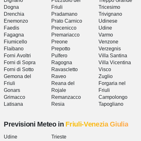
Dignano
Pozzuolo del
Treppo Grande
Dogna
Friuli
Tricesimo
Drenchia
Pradamano
Trivignano
Enemonzo
Prato Carnico
Udinese
Faedis
Precenicco
Udine
Fagagna
Premariacco
Varmo
Fiumicello
Preone
Venzone
Flaibano
Prepotto
Verzegnis
Forni Avoltri
Pulfero
Villa Santina
Forni di Sopra
Ragogna
Villa Vicentina
Forni di Sotto
Ravascletto
Visco
Gemona del
Raveo
Zuglio
Friuli
Reana del
Forgaria nel
Gonars
Rojale
Friuli
Grimacco
Remanzacco
Campolongo
Latisana
Resia
Tapogliano
Previsioni Meteo in
Friuli-Venezia Giulia
Udine
Trieste