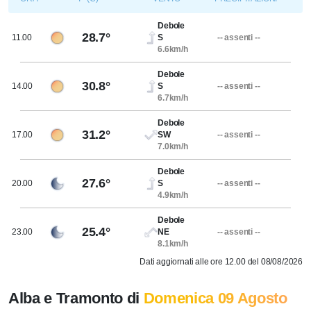
Debole
28.7°
11.00
S
-- assenti --
6.6km/h
Debole
30.8°
14.00
S
-- assenti --
6.7km/h
Debole
31.2°
17.00
SW
-- assenti --
7.0km/h
Debole
27.6°
20.00
S
-- assenti --
4.9km/h
Debole
25.4°
23.00
NE
-- assenti --
8.1km/h
Dati aggiornati alle ore 12.00 del 08/08/2026
Alba e Tramonto di
Domenica 09 Agosto