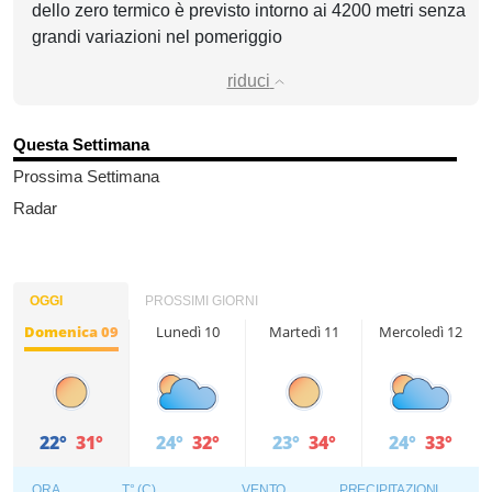
dello zero termico è previsto intorno ai 4200 metri senza
grandi variazioni nel pomeriggio
riduci
Questa Settimana
Prossima Settimana
Radar
OGGI
PROSSIMI GIORNI
Domenica 09
Lunedì 10
Martedì 11
Mercoledì 12
22°
31°
24°
32°
23°
34°
24°
33°
ORA
T° (C)
VENTO
PRECIPITAZIONI