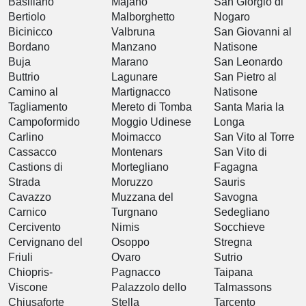
Basiliano
Majano
San Giorgio di
Bertiolo
Malborghetto
Nogaro
Bicinicco
Valbruna
San Giovanni al
Bordano
Manzano
Natisone
Buja
Marano
San Leonardo
Buttrio
Lagunare
San Pietro al
Camino al
Martignacco
Natisone
Tagliamento
Mereto di Tomba
Santa Maria la
Campoformido
Moggio Udinese
Longa
Carlino
Moimacco
San Vito al Torre
Cassacco
Montenars
San Vito di
Castions di
Mortegliano
Fagagna
Strada
Moruzzo
Sauris
Cavazzo
Muzzana del
Savogna
Carnico
Turgnano
Sedegliano
Cercivento
Nimis
Socchieve
Cervignano del
Osoppo
Stregna
Friuli
Ovaro
Sutrio
Chiopris-
Pagnacco
Taipana
Viscone
Palazzolo dello
Talmassons
Chiusaforte
Stella
Tarcento