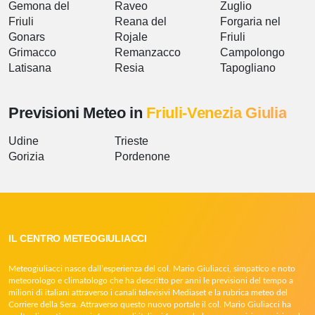
Gemona del
Raveo
Zuglio
Friuli
Reana del
Forgaria nel
Gonars
Rojale
Friuli
Grimacco
Remanzacco
Campolongo
Latisana
Resia
Tapogliano
Previsioni Meteo in
Friuli-Venezia Giulia
Udine
Trieste
Gorizia
Pordenone
IL CENTRO METEOGIULIACCI
Meteogiuliacci nasce dall’esperienza del col. Mario Giuliacci, simpatico e noto
meteorologo e climatologo che ha descritto per anni le previsioni del tempo a
milioni di italiani attraverso i canali televisivi Mediaset e la rubrica meteo del
Corriere della Sera. Attraverso questo nuovo portale il col. Mario Giuliacci ha