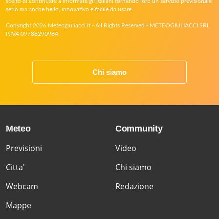
scelto di continuare a informare gli italiani fornendo loro un servizio previsionale
serio ma anche bello, innovativo e facile da usare.
Copyright 2026 Meteogiuliacci.it - All Rights Reserved - METEOGIULIACCI SRL
P.IVA 09788290964
Chi siamo
Meteo
Community
Previsioni
Video
Citta'
Chi siamo
Webcam
Redazione
Mappe