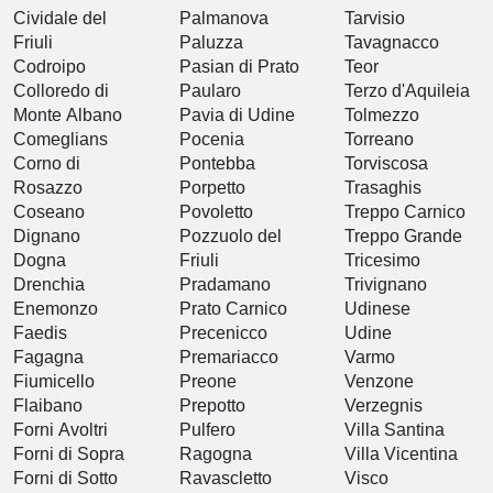
Cividale del
Palmanova
Tarvisio
Friuli
Paluzza
Tavagnacco
Codroipo
Pasian di Prato
Teor
Colloredo di
Paularo
Terzo d'Aquileia
Monte Albano
Pavia di Udine
Tolmezzo
Comeglians
Pocenia
Torreano
Corno di
Pontebba
Torviscosa
Rosazzo
Porpetto
Trasaghis
Coseano
Povoletto
Treppo Carnico
Dignano
Pozzuolo del
Treppo Grande
Dogna
Friuli
Tricesimo
Drenchia
Pradamano
Trivignano
Enemonzo
Prato Carnico
Udinese
Faedis
Precenicco
Udine
Fagagna
Premariacco
Varmo
Fiumicello
Preone
Venzone
Flaibano
Prepotto
Verzegnis
Forni Avoltri
Pulfero
Villa Santina
Forni di Sopra
Ragogna
Villa Vicentina
Forni di Sotto
Ravascletto
Visco