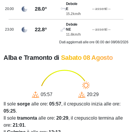
Debole
28.0°
20.00
E
-- assenti --
15.2km/h
Debole
22.8°
23.00
NE
-- assenti --
11.6km/h
Dati aggiornati alle ore 00.00 del 08/08/2026
Alba e Tramonto di
Sabato 08 Agosto
05:57
20:29
Il sole
sorge
alle ore:
05:57
, il crepuscolo inizia alle ore:
05:25
.
Il sole
tramonta
alle ore:
20:29
, il crepuscolo termina alle
ore:
21:01
.