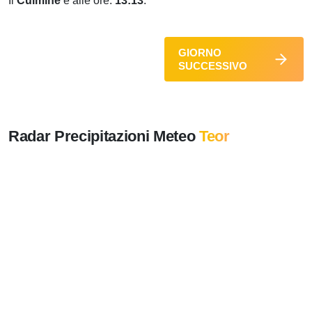
Il
Culmine
è alle ore:
13:13
.
GIORNO
SUCCESSIVO
Radar Precipitazioni Meteo
Teor