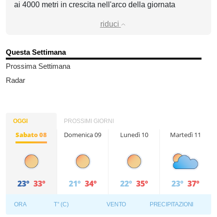
ai 4000 metri in crescita nell'arco della giornata
riduci
Questa Settimana
Prossima Settimana
Radar
OGGI
PROSSIMI GIORNI
Sabato 08
Domenica 09
Lunedì 10
Martedì 11
23°
33°
21°
34°
22°
35°
23°
37°
ORA
T° (C)
VENTO
PRECIPITAZIONI