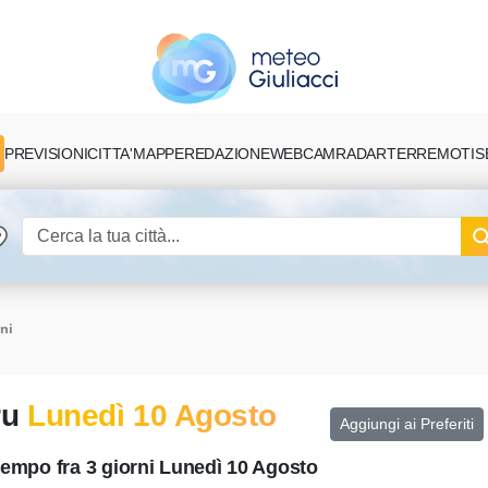
PREVISIONI
CITTA'
MAPPE
REDAZIONE
TERREMOTI
S
WEBCAM
RADAR
rni
ru
Lunedì 10 Agosto
Aggiungi ai Preferiti
 tempo fra 3 giorni Lunedì 10 Agosto