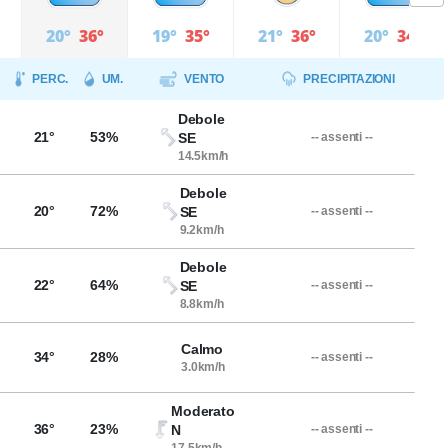
20°
36°
19°
35°
21°
36°
20°
34°
PERC.
UM.
VENTO
PRECIPITAZIONI
Debole
21°
53%
SE
-- assenti --
14.5km/h
Debole
20°
72%
SE
-- assenti --
9.2km/h
Debole
22°
64%
SE
-- assenti --
8.8km/h
Calmo
34°
28%
-- assenti --
3.0km/h
Moderato
36°
23%
N
-- assenti --