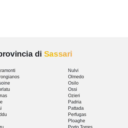
provincia di
Sassari
ramonti
Nulvi
rongianos
Olmedo
soine
Osilo
rlatu
Ossi
inas
Ozieri
ve
Padria
ai
Pattada
eddu
Perfugas
Ploaghe
ru
Porto Torres