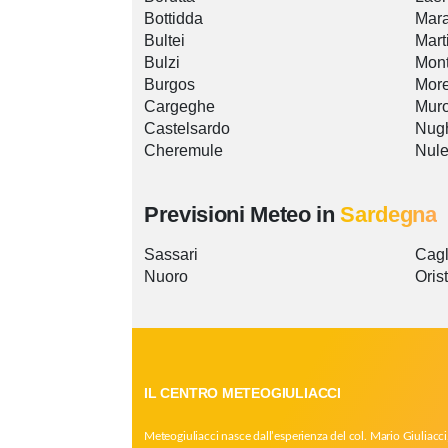
Bottidda
Mar
Bultei
Mart
Bulzi
Mont
Burgos
Mor
Cargeghe
Mur
Castelsardo
Nug
Cheremule
Nul
Previsioni Meteo in
Sardegna
Sassari
Cagl
Nuoro
Oris
IL CENTRO METEOGIULIACCI
Meteogiuliacci nasce dall’esperienza del col. Mario Giuliacci