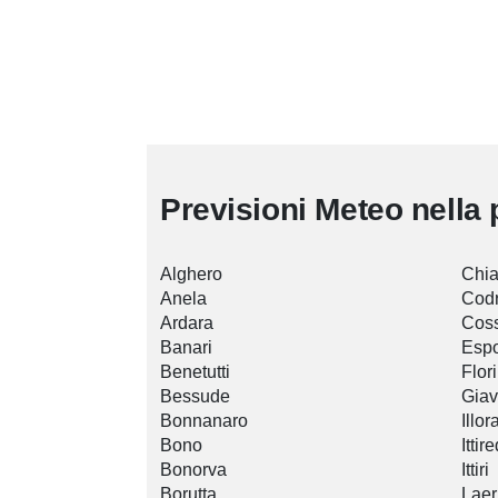
Previsioni Meteo nella 
Alghero
Chia
Anela
Cod
Ardara
Cos
Banari
Espo
Benetutti
Flor
Bessude
Gia
Bonnanaro
Illor
Bono
Ittir
Bonorva
Ittiri
Borutta
Laer