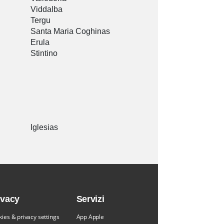
Viddalba
Tergu
Santa Maria Coghinas
Erula
Stintino
Iglesias
ivacy
Servizi
ies & privacy settings
App Apple