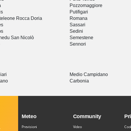
a
Pozzomaggiore
is
Putifigari
eleone Rocca Doria
Romana
es
Sassari
os
Sedini
hedu San Nicolò
Semestene
e
Sennori
iari
Medio Campidano
tano
Carbonia
Meteo
Community
Pr
Previsioni
Video
Cook
,