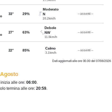
17.5km/h
Moderato
33°
29%
N
-- assenti --
so
20.2km/h
Debole
27°
63%
NW
-- assenti --
so
11.5km/h
Calmo
22°
85%
-- assenti --
3.1km/h
Dati aggiornati alle ore 00.00 del 07/08/2026
 Agosto
 inizia alle ore:
06:00
.
colo termina alle ore:
20:59
.