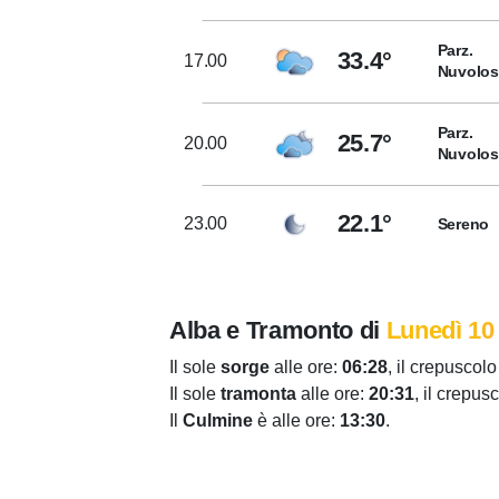
Parz.
33.4°
17.00
Nuvolo
Parz.
25.7°
20.00
Nuvolo
22.1°
23.00
Sereno
Alba e Tramonto di
Lunedì 10
Il sole
sorge
alle ore:
06:28
, il crepuscolo
Il sole
tramonta
alle ore:
20:31
, il crepus
Il
Culmine
è alle ore:
13:30
.