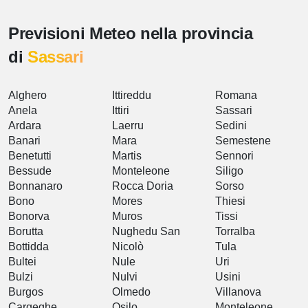
Previsioni Meteo nella provincia
di
Sassari
Alghero
Ittireddu
Romana
Anela
Ittiri
Sassari
Ardara
Laerru
Sedini
Banari
Mara
Semestene
Benetutti
Martis
Sennori
Bessude
Monteleone
Siligo
Bonnanaro
Rocca Doria
Sorso
Bono
Mores
Thiesi
Bonorva
Muros
Tissi
Borutta
Nughedu San
Torralba
Bottidda
Nicolò
Tula
Bultei
Nule
Uri
Bulzi
Nulvi
Usini
Burgos
Olmedo
Villanova
Cargeghe
Osilo
Monteleone