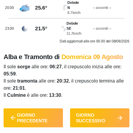
Debole
25.6°
20.00
N
-- assenti --
8.7km/h
Debole
21.5°
23.00
SE
-- assenti --
11.7km/h
Dati aggiornati alle ore 00.00 del 08/08/2026
Alba e Tramonto di
Domenica 09 Agosto
Il sole
sorge
alle ore:
06:27
, il crepuscolo inizia alle ore:
05:59
.
Il sole
tramonta
alle ore:
20:32
, il crepuscolo termina alle
ore:
21:01
.
Il
Culmine
è alle ore:
13:30
.
GIORNO
GIORNO
PRECEDENTE
SUCCESSIVO