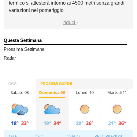
termico si attesterà intorno ai 4500 metri senza grandi
variazioni nel pomeriggio
riduci
Questa Settimana
Prossima Settimana
Radar
OGGI
PROSSIMI GIORNI
Sabato 08
Domenica 09
Lunedì 10
Martedì 11
18°
33°
19°
34°
20°
36°
21°
36°
ORA
T° (C)
VENTO
PRECIPITAZIONI