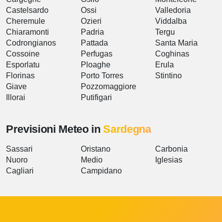
Castelsardo
Ossi
Valledoria
Cheremule
Ozieri
Viddalba
Chiaramonti
Padria
Tergu
Codrongianos
Pattada
Santa Maria
Cossoine
Perfugas
Coghinas
Esporlatu
Ploaghe
Erula
Florinas
Porto Torres
Stintino
Giave
Pozzomaggiore
Illorai
Putifigari
Previsioni Meteo in
Sardegna
Sassari
Oristano
Carbonia
Nuoro
Medio
Iglesias
Cagliari
Campidano